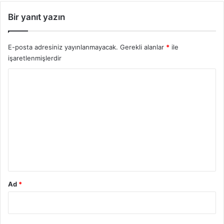
Bir yanıt yazın
E-posta adresiniz yayınlanmayacak.
Gerekli alanlar
*
ile
işaretlenmişlerdir
Y
o
r
u
m
*
Ad
*