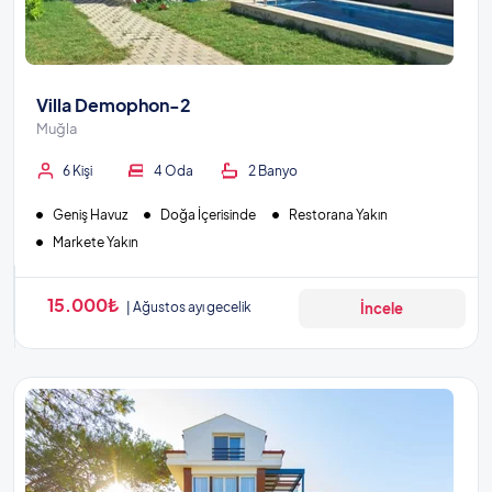
Villa Demophon-2
Muğla
6 Kişi
4 Oda
2 Banyo
Geniş Havuz
Doğa İçerisinde
Restorana Yakın
Markete Yakın
15.000₺
Ağustos ayı gecelik
İncele