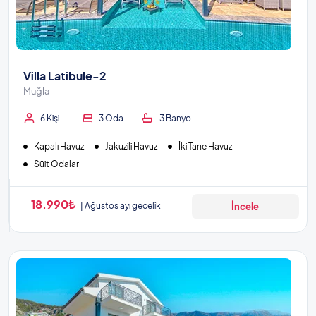
Villa Latibule-2
Muğla
6 Kişi
3 Oda
3 Banyo
Kapalı Havuz
Jakuzili Havuz
İki Tane Havuz
Süit Odalar
18.990₺
Ağustos ayı gecelik
İncele