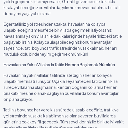
yolda geçirmek istemiyorsanız, GoTatil güvencesi ile tek tıkla
kiralayabileceğiniz bu villalarda, yılın her mevsi unutulmaz bir tatil
deneyimi yaşayabilirsiniz!
Eğer tatilinizi yol stresinden uzakta, havaalanına kolayca
ulaşabileceğiniz mesafede bir villada geçirmek istiyorsanız
havaalanına yakın villalar ile dakikalar içinde hayallerinizdeki tatile
başlayabilirsiniz. Kolayca ulaşabileceğiniz konum avantajları
sayesinde, tatil boyunca trafik stresinden uzak kalmak, her anı
mutluluk dolu bir deneyim geçirmek mümkün!
Havaalanına Yakın Villalarda Tatile Hemen Başlamak Mümkün
Havaalanına yakın villalar, tatilinize istediğiniz her an kolayca
ulaşabilme fırsatı sunuyor. Uçakla seyahat eden tatilcilerin kısa
sürede villalarına ulaşmasına, kendini doğanın kollarına hemen
bırakabilmesine olanak sağlayan bu villalarda konum avantajları
ön plana çıkıyor.
Tatiliniz boyunca her yere kısa sürede ulaşabileceğiniz, trafik ve
yol stresinden uzakta kalabilmenize olanak veren bu villalarda
günleriniz çok keyifli geçecek. Tüm sevdikleriniz ile birlikte iyi vakit
geçirebileceğiniz, villa tatilinin tüm ayrıcalıklarından