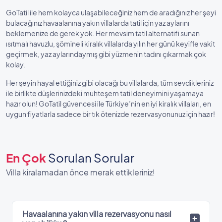
GoTatil ile hem kolayca ulaşabileceğiniz hem de aradığınız her şeyi
bulacağınız havaalanına yakın villalarda tatil için yaz aylarını
beklemenize de gerek yok. Her mevsim tatil alternatifi sunan
ısıtmalı havuzlu, şömineli kiralık villalarda yılın her günü keyifle vakit
geçirmek, yaz aylarındaymış gibi yüzmenin tadını çıkarmak çok
kolay.
Her şeyin hayal ettiğiniz gibi olacağı bu villalarda, tüm sevdikleriniz
ile birlikte düşlerinizdeki muhteşem tatil deneyimini yaşamaya
hazır olun! GoTatil güvencesi ile Türkiye’nin en iyi kiralık villaları, en
uygun fiyatlarla sadece bir tık ötenizde rezervasyonunuz için hazır!
En Çok
Sorulan Sorular
Villa kiralamadan önce merak ettikleriniz!
Havaalanına yakın villa rezervasyonu nasıl