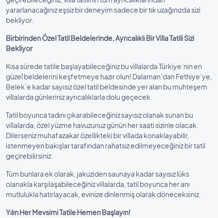
yararlanacağınız eşsiz bir deneyim sadece bir tık uzağınızda sizi
bekliyor.
Birbirinden Özel Tatil Beldelerinde, Ayrıcalıklı Bir Villa Tatili Sizi
Bekliyor
Kısa sürede tatile başlayabileceğiniz bu villalarda Türkiye’nin en
güzel beldelerini keşfetmeye hazır olun! Dalaman’dan Fethiye’ye,
Belek’e kadar sayısız özel tatil beldesinde yer alan bu muhteşem
villalarda günleriniz ayrıcalıklarla dolu geçecek.
Tatil boyunca tadını çıkarabileceğiniz sayısız olanak sunan bu
villalarda, özel yüzme havuzunuz günün her saati sizinle olacak.
Dilerseniz muhafazakar özellikteki bir villada konaklayabilir,
istenmeyen bakışlar tarafından rahatsız edilmeyeceğiniz bir tatil
geçirebilirsiniz.
Tüm bunlara ek olarak, jakuziden saunaya kadar sayısız lüks
olanakla karşılaşabileceğiniz villalarda, tatil boyunca her anı
mutlulukla hatırlayacak, evinize dinlenmiş olarak döneceksiniz.
Yılın Her Mevsimi Tatile Hemen Başlayın!