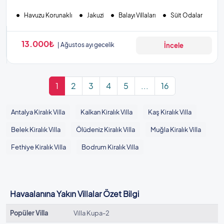
Havuzu Korunaklı
Jakuzi
Balayı Villaları
Süit Odalar
13.000₺
Ağustos ayı gecelik
İncele
1
2
3
4
5
...
16
Antalya Kiralık Villa
Kalkan Kiralık Villa
Kaş Kiralık Villa
Belek Kiralık Villa
Ölüdeniz Kiralık Villa
Muğla Kiralık Villa
Fethiye Kiralık Villa
Bodrum Kiralık Villa
Havaalanına Yakın Villalar Özet Bilgi
Popüler Villa
Villa Kupa-2