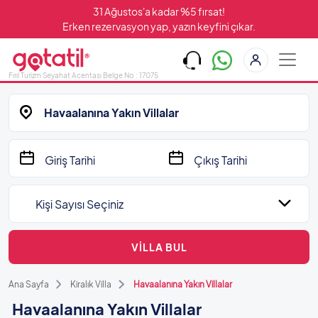
31 Ağustos'a kadar %5 fırsat!
Erken rezervasyon yap, yazın keyfini çıkar.
Fırıl Turizm Seyahat Acentası Belge No : 17075
Havaalanına Yakın Villalar
Kişi Sayısı Seçiniz
VİLLA BUL
Ana Sayfa
Kiralık Villa
Havaalanına Yakın Villalar
Havaalanına Yakın Villalar