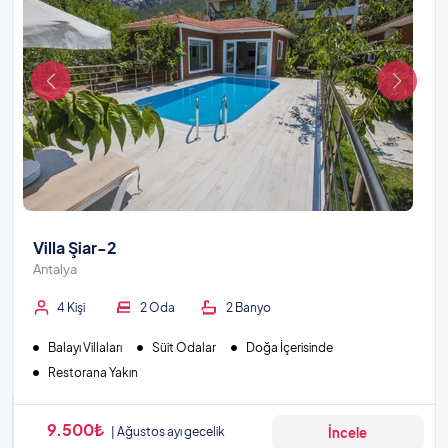
Villa Şiar-2
Antalya
4 Kişi
2 Oda
2 Banyo
Balayı Villaları
Süit Odalar
Doğa İçerisinde
Restorana Yakın
9.500₺
Ağustos ayı gecelik
İncele