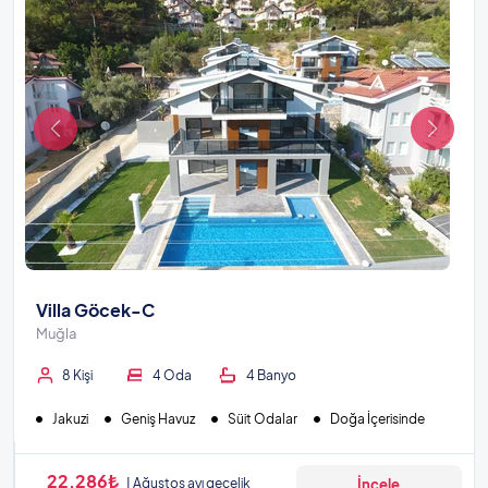
Villa Göcek-C
Muğla
8 Kişi
4 Oda
4 Banyo
Jakuzi
Geniş Havuz
Süit Odalar
Doğa İçerisinde
22.286₺
Ağustos ayı gecelik
İncele