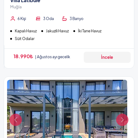
Villa Latibule
Muğla
6 Kişi
3 Oda
3 Banyo
Kapalı Havuz
Jakuzili Havuz
İki Tane Havuz
Süit Odalar
18.990₺
Ağustos ayı gecelik
İncele