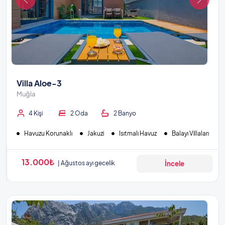
Villa Aloe-3
Muğla
4 Kişi
2 Oda
2 Banyo
Havuzu Korunaklı
Jakuzi
Isıtmalı Havuz
Balayı Villaları
13.000₺
Ağustos ayı gecelik
İncele