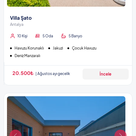
Villa Şato
Antalya
10 Kişi
5 Oda
5 Banyo
Havuzu Korunaklı
Jakuzi
Çocuk Havuzu
Deniz Manzaralı
20.500₺
Ağustos ayı gecelik
İncele