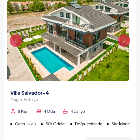
Villa Salvador-4
Muğla, Fethiye
8 Kişi
4 Oda
4 Banyo
Geniş Havuz
Süit Odalar
Doğa İçerisinde
Site İçinde