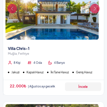
Villa Chris-1
Muğla, Fethiye
8 Kişi
4 Oda
4 Banyo
Jakuzi
Kapalı Havuz
İki Tane Havuz
Geniş Havuz
22.000₺
Ağustos ayı gecelik
İncele