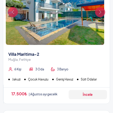
Villa Maritima-2
Muğla, Fethiye
6 Kişi
3 Oda
3 Banyo
Jakuzi
Çocuk Havuzu
Geniş Havuz
Süit Odalar
17.500₺
Ağustos ayı gecelik
İncele