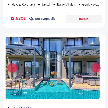
Havuzu Korunaklı
Jakuzi
Balayı Villaları
Geniş Havuz
12.580₺
Ağustos ayı gecelik
İncele