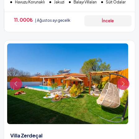
Havuzu Korunaklı
Jakuzi
Balayı Villaları
Süit Odalar
11.000₺
Ağustos ayı gecelik
İncele
Villa Zerdeçal