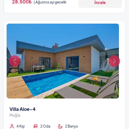
28.500₺
Ağustos ayı gecelik
İncele
Villa Aloe-4
Muğla
4 Kişi
2 Oda
2 Banyo