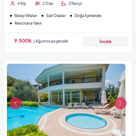
4 Kişi
2 Oda
2 Banyo
Balayı Villaları
Süit Odalar
Doğa İçerisinde
Restorana Yakın
9.500₺
Ağustos ayı gecelik
İncele