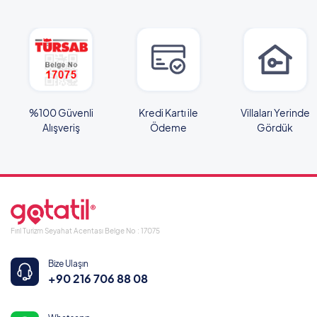
%100 Güvenli
Kredi Kartı ile
Villaları Yerinde
Alışveriş
Ödeme
Gördük
Fırıl Turizm Seyahat Acentası Belge No : 17075
Bize Ulaşın
+90 216 706 88 08