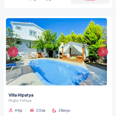
Villa Hipatya
Muğla, Fethiye
4 Kişi
2 Oda
2 Banyo