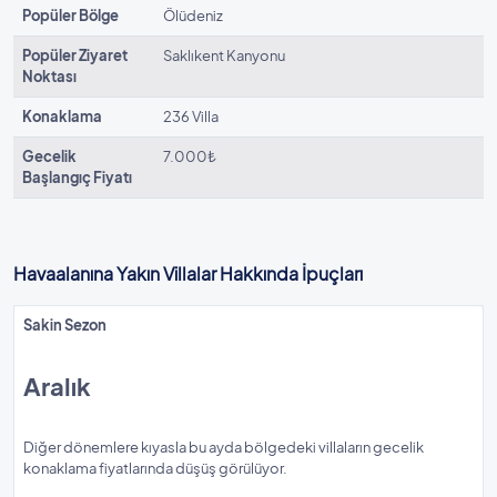
Popüler Bölge
Ölüdeniz
Popüler Ziyaret
Saklıkent Kanyonu
Noktası
Konaklama
236 Villa
Gecelik
7.000₺
Başlangıç Fiyatı
Havaalanına Yakın Villalar Hakkında İpuçları
Sakin Sezon
Aralık
Diğer dönemlere kıyasla bu ayda bölgedeki villaların gecelik
konaklama fiyatlarında düşüş görülüyor.