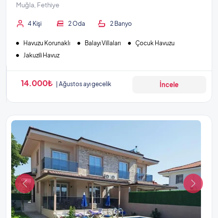
Muğla, Fethiye
4 Kişi
2 Oda
2 Banyo
Havuzu Korunaklı
Balayı Villaları
Çocuk Havuzu
Jakuzili Havuz
14.000₺
Ağustos ayı gecelik
İncele