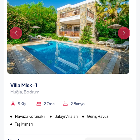
Villa Misk-1
Muğla, Bodrum
5 Kişi
2 Oda
2 Banyo
Havuzu Korunaklı
Balayı Villaları
Geniş Havuz
Taş Mimari