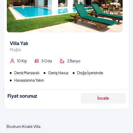
Villa Yalı
Muğla
10 Kişi
5 Oda
2 Banyo
Deniz Manzaralı
Geniş Havuz
Doğa İçerisinde
Havaalanına Yakın
Fiyat sorunuz
İncele
Bodrum Kiralık Villa