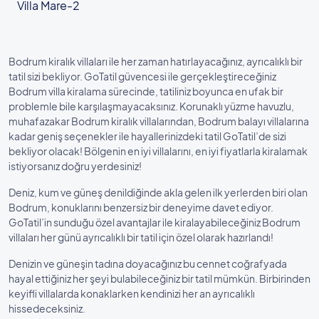
Villa Mare-2
Bodrum kiralık villaları ile her zaman hatırlayacağınız, ayrıcalıklı bir
tatil sizi bekliyor. GoTatil güvencesi ile gerçekleştireceğiniz
Bodrum villa kiralama sürecinde, tatiliniz boyunca en ufak bir
problemle bile karşılaşmayacaksınız. Korunaklı yüzme havuzlu,
muhafazakar Bodrum kiralık villalarından, Bodrum balayı villalarına
kadar geniş seçenekler ile hayallerinizdeki tatil GoTatil’de sizi
bekliyor olacak! Bölgenin en iyi villalarını, en iyi fiyatlarla kiralamak
istiyorsanız doğru yerdesiniz!
Deniz, kum ve güneş denildiğinde akla gelen ilk yerlerden biri olan
Bodrum, konuklarını benzersiz bir deneyime davet ediyor.
GoTatil’in sunduğu özel avantajlar ile kiralayabileceğiniz Bodrum
villaları her günü ayrıcalıklı bir tatil için özel olarak hazırlandı!
Denizin ve güneşin tadına doyacağınız bu cennet coğrafyada
hayal ettiğiniz her şeyi bulabileceğiniz bir tatil mümkün. Birbirinden
keyifli villalarda konaklarken kendinizi her an ayrıcalıklı
hissedeceksiniz.