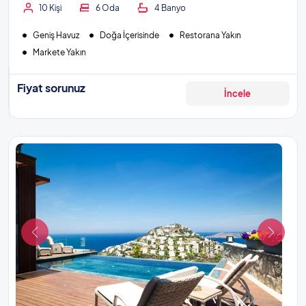
10 Kişi
6 Oda
4 Banyo
Geniş Havuz
Doğa İçerisinde
Restorana Yakın
Markete Yakın
Fiyat sorunuz
İncele