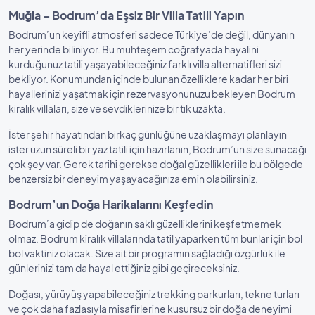
Muğla – Bodrum’da Eşsiz Bir Villa Tatili Yapın
Bodrum’un keyifli atmosferi sadece Türkiye’de değil, dünyanın
her yerinde biliniyor. Bu muhteşem coğrafyada hayalini
kurduğunuz tatili yaşayabileceğiniz farklı villa alternatifleri sizi
bekliyor. Konumundan içinde bulunan özelliklere kadar her biri
hayallerinizi yaşatmak için rezervasyonunuzu bekleyen Bodrum
kiralık villaları, size ve sevdiklerinize bir tık uzakta.
İster şehir hayatından birkaç günlüğüne uzaklaşmayı planlayın
ister uzun süreli bir yaz tatili için hazırlanın, Bodrum’un size sunacağı
çok şey var. Gerek tarihi gerekse doğal güzellikleri ile bu bölgede
benzersiz bir deneyim yaşayacağınıza emin olabilirsiniz.
Bodrum’un Doğa Harikalarını Keşfedin
Bodrum’a gidip de doğanın saklı güzelliklerini keşfetmemek
olmaz. Bodrum kiralık villalarında tatil yaparken tüm bunlar için bol
bol vaktiniz olacak. Size ait bir programın sağladığı özgürlük ile
günlerinizi tam da hayal ettiğiniz gibi geçireceksiniz.
Doğası, yürüyüş yapabileceğiniz trekking parkurları, tekne turları
ve çok daha fazlasıyla misafirlerine kusursuz bir doğa deneyimi