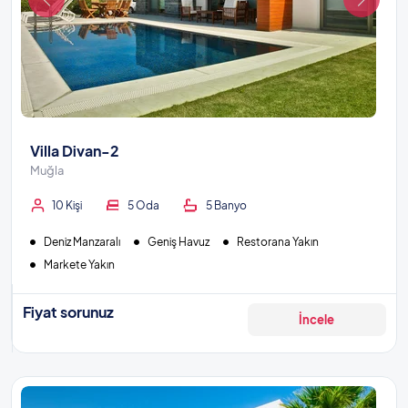
Villa Divan-2
Muğla
10 Kişi
5 Oda
5 Banyo
Deniz Manzaralı
Geniş Havuz
Restorana Yakın
Markete Yakın
Fiyat sorunuz
İncele