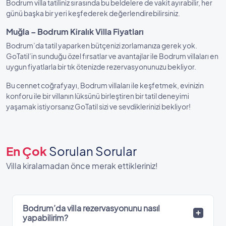
Bodrum villa tatiliniz sırasında bu beldelere de vakit ayırabilir, her
günü başka bir yeri keşfederek değerlendirebilirsiniz.
Muğla – Bodrum Kiralık Villa Fiyatları
Bodrum’da tatil yaparken bütçenizi zorlamanıza gerek yok.
GoTatil’in sunduğu özel fırsatlar ve avantajlar ile Bodrum villaları en
uygun fiyatlarla bir tık ötenizde rezervasyonunuzu bekliyor.
Bu cennet coğrafyayı, Bodrum villaları ile keşfetmek, evinizin
konforu ile bir villanın lüksünü birleştiren bir tatil deneyimi
yaşamak istiyorsanız GoTatil sizi ve sevdiklerinizi bekliyor!
En Çok
Sorulan Sorular
Villa kiralamadan önce merak ettikleriniz!
Bodrum’da villa rezervasyonunu nasıl
yapabilirim?