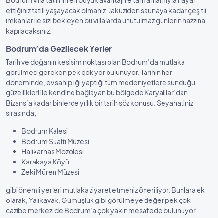
Bodrum villa tatilinin en büyük avantajı ile tam anlamıyla hayal
ettiğiniz tatili yaşayacak olmanız. Jakuziden saunaya kadar çeşitli
imkanlar ile sizi bekleyen bu villalarda unutulmaz günlerin hazzına
kapılacaksınız.
Bodrum’da Gezilecek Yerler
Tarih ve doğanın kesişim noktası olan Bodrum’da mutlaka
görülmesi gereken pek çok yer bulunuyor. Tarihin her
döneminde, ev sahipliği yaptığı tüm medeniyetlere sunduğu
güzellikleri ile kendine bağlayan bu bölgede Karyalılar’dan
Bizans’a kadar binlerce yıllık bir tarih söz konusu. Seyahatiniz
sırasında;
Bodrum Kalesi
Bodrum Sualtı Müzesi
Halikarnas Mozolesi
Karakaya Köyü
Zeki Müren Müzesi
gibi önemli yerleri mutlaka ziyaret etmeniz öneriliyor. Bunlara ek
olarak, Yalıkavak, Gümüşlük gibi görülmeye değer pek çok
cazibe merkezi de Bodrum’a çok yakın mesafede bulunuyor.