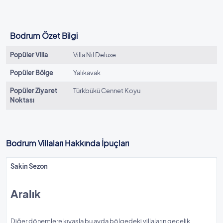
Bodrum Özet Bilgi
Popüler Villa
Villa Nil Deluxe
Popüler Bölge
Yalıkavak
Popüler Ziyaret
Türkbükü Cennet Koyu
Noktası
Bodrum Villaları Hakkında İpuçları
Sakin Sezon
Aralık
Diğer dönemlere kıyasla bu ayda bölgedeki villaların gecelik