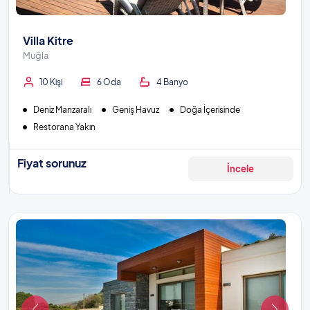
Villa Kitre
Muğla
10 Kişi
6 Oda
4 Banyo
Deniz Manzaralı
Geniş Havuz
Doğa İçerisinde
Restorana Yakın
Fiyat sorunuz
İncele