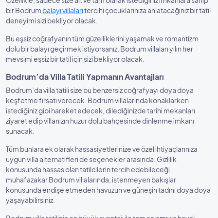
Özellikle, sadece size ait ve tam olarak istediğiniz imkanlara sahip
bir Bodrum
balayı villaları
tercihi çocuklarınıza anlatacağınız bir tatil
deneyimi sizi bekliyor olacak.
Bu eşsiz coğrafyanın tüm güzelliklerini yaşamak ve romantizm
dolu bir balayı geçirmek istiyorsanız, Bodrum villaları yılın her
mevsimi eşsiz bir tatil için sizi bekliyor olacak.
Bodrum’da Villa Tatili Yapmanın Avantajları
Bodrum’da villa tatili size bu benzersiz coğrafyayı doya doya
keşfetme fırsatı verecek. Bodrum villalarında konaklarken
istediğiniz gibi hareket edecek, dilediğinizde tarihi mekanları
ziyaret edip villanızın huzur dolu bahçesinde dinlenme imkanı
sunacak.
Tüm bunlara ek olarak hassasiyetlerinize ve özel ihtiyaçlarınıza
uygun villa alternatifleri de seçenekler arasında. Gizlilik
konusunda hassas olan tatilcilerin tercih edebileceği
muhafazakar Bodrum villalarında, istenmeyen bakışlar
konusunda endişe etmeden havuzun ve güneşin tadını doya doya
yaşayabilirsiniz.