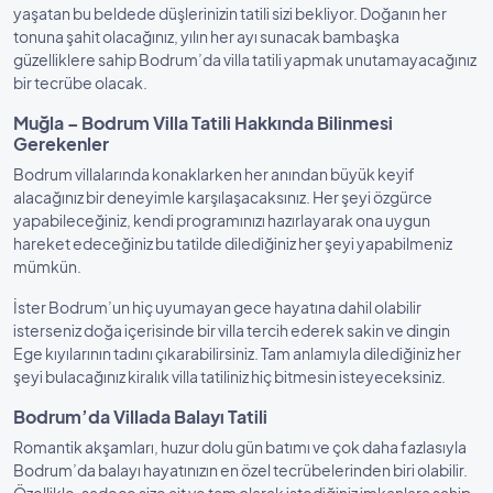
yaşatan bu beldede düşlerinizin tatili sizi bekliyor. Doğanın her
tonuna şahit olacağınız, yılın her ayı sunacak bambaşka
güzelliklere sahip Bodrum’da villa tatili yapmak unutamayacağınız
bir tecrübe olacak.
Muğla – Bodrum Villa Tatili Hakkında Bilinmesi
Gerekenler
Bodrum villalarında konaklarken her anından büyük keyif
alacağınız bir deneyimle karşılaşacaksınız. Her şeyi özgürce
yapabileceğiniz, kendi programınızı hazırlayarak ona uygun
hareket edeceğiniz bu tatilde dilediğiniz her şeyi yapabilmeniz
mümkün.
İster Bodrum’un hiç uyumayan gece hayatına dahil olabilir
isterseniz doğa içerisinde bir villa tercih ederek sakin ve dingin
Ege kıyılarının tadını çıkarabilirsiniz. Tam anlamıyla dilediğiniz her
şeyi bulacağınız kiralık villa tatiliniz hiç bitmesin isteyeceksiniz.
Bodrum’da Villada Balayı Tatili
Romantik akşamları, huzur dolu gün batımı ve çok daha fazlasıyla
Bodrum’da balayı hayatınızın en özel tecrübelerinden biri olabilir.