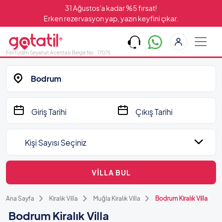
31 Ağustos'a kadar %5 fırsat!
Erken rezervasyon yap, yazın keyfini çıkar.
Fırıl Turizm Seyahat Acentası Belge No : 17075
Bodrum
Kişi Sayısı Seçiniz
VİLLA BUL
Ana Sayfa
Kiralık Villa
Muğla Kiralık Villa
Bodrum Kiralık Villa
Bodrum Kiralık Villa