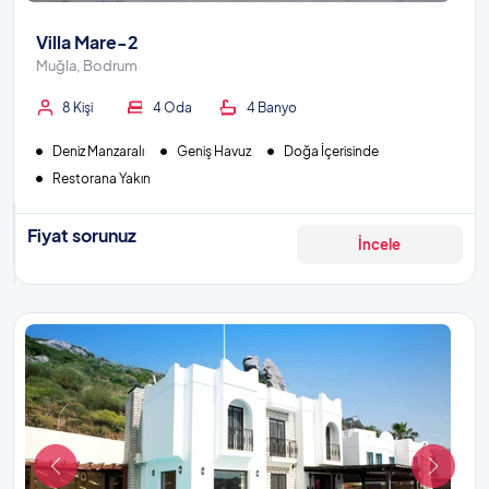
Villa Mare-2
Muğla, Bodrum
8 Kişi
4 Oda
4 Banyo
Deniz Manzaralı
Geniş Havuz
Doğa İçerisinde
Restorana Yakın
Fiyat sorunuz
İncele