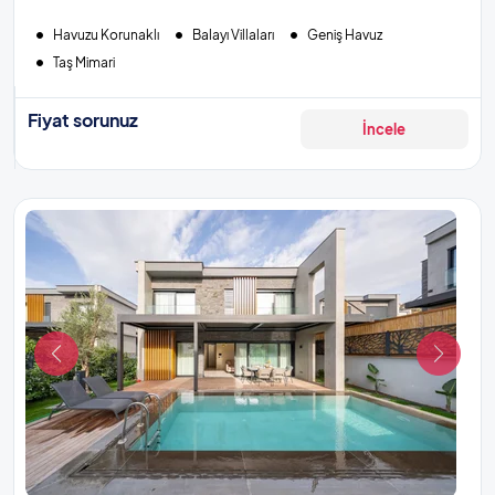
Havuzu Korunaklı
Balayı Villaları
Geniş Havuz
Taş Mimari
Fiyat sorunuz
İncele