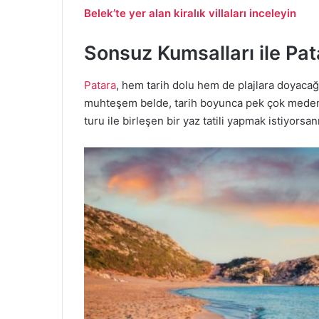
Belek’te yer alan kiralık villaları inceleyin
Sonsuz Kumsalları ile Pat
Patara
, hem tarih dolu hem de plajlara doyacağın
muhteşem belde, tarih boyunca pek çok medeni
turu ile birleşen bir yaz tatili yapmak istiyorsa