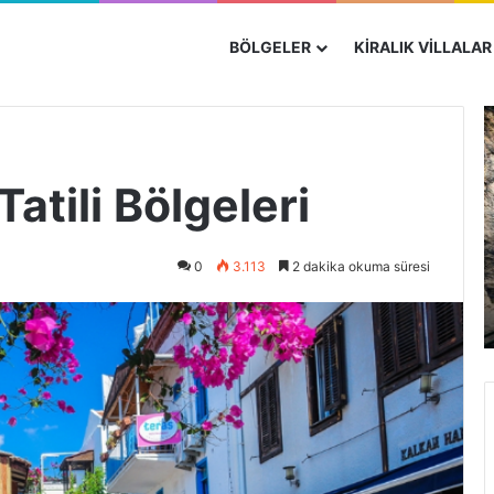
BÖLGELER
KIRALIK VILLALAR
Tatili Bölgeleri
0
3.113
2 dakika okuma süresi
7 Haziran 2022
Patara Plajı