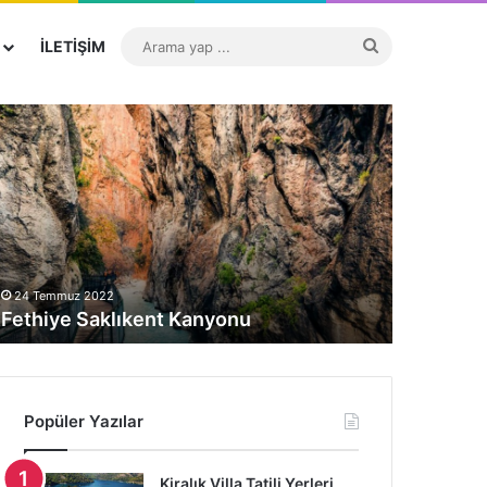
İLETIŞIM
24 Temmuz 2022
19 Temmuz 
Fethiye Saklıkent Kanyonu
Bodrum K
Popüler Yazılar
Kiralık Villa Tatili Yerleri