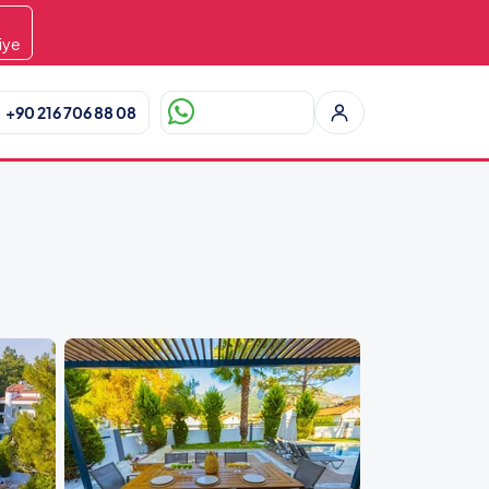
2
iye
+90 216 706 88 08