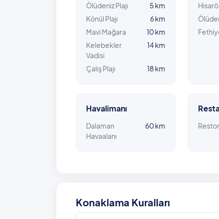
Ölüdeniz Plajı
5 km
Hisar
Könül Plajı
6 km
Ölüde
Mavi Mağara
10 km
Fethiy
Kelebekler
14 km
Vadisi
Çalış Plajı
18 km
Havalimanı
Resta
Dalaman
60 km
Resto
Havaalanı
Konaklama Kuralları