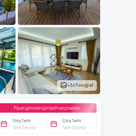
+36 Fotoğraf
Fiyatı görmek için tarih seçmelisin
Giriş Tarihi
Çıkış Tarihi
Tarih Seçiniz
Tarih Seçiniz