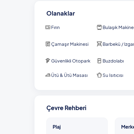
Olanaklar
Fırın
Bulaşık Makine
Çamaşır Makinesi
Barbekü / Izga
Güvenlikli Otopark
Buzdolabı
Ütü & Ütü Masası
Su Isıtıcısı
Çevre Rehberi
Plaj
Merk