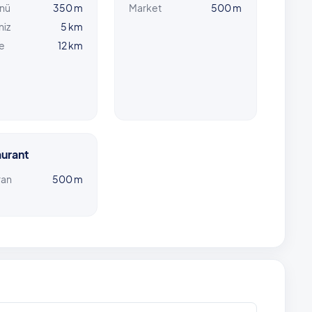
önü
350 m
Market
500 m
niz
5 km
e
12 km
urant
ran
500 m