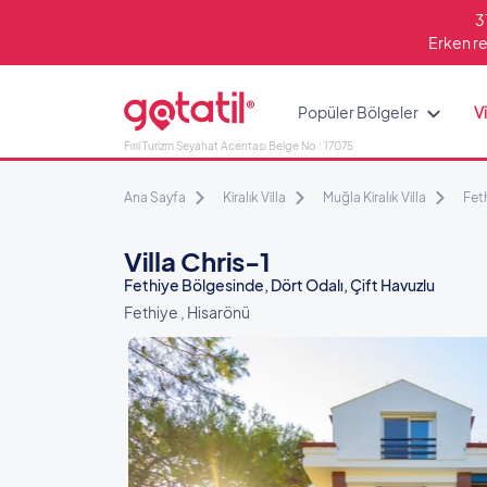
3
Erken re
Popüler Bölgeler
Vi
Fırıl Turizm Seyahat Acentası Belge No : 17075
Ana Sayfa
Kiralık Villa
Muğla Kiralık Villa
Feth
Villa Chris-1
Fethiye Bölgesinde, Dört Odalı, Çift Havuzlu
Fethiye , Hisarönü