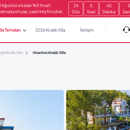
1 Ağustos'a kadar %5 fırsat!
24
5
45
zervasyon yap, yazın keyfini çıkar.
Gün
Saat
Dakika
San
lla Temaları
2026 Kiralık Villa
İletişim
iye Kiralık Villa
Hisarönü Kiralık Villa