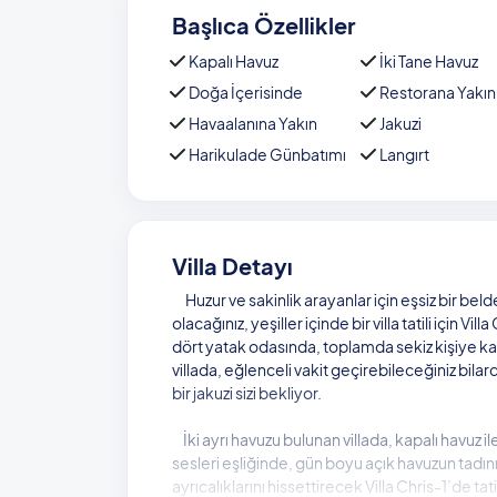
Başlıca Özellikler
Kapalı Havuz
İki Tane Havuz
Doğa İçerisinde
Restorana Yakın
Havaalanına Yakın
Jakuzi
Harikulade Günbatımı
Langırt
Villa Detayı
Huzur ve sakinlik arayanlar için eşsiz bir belde
olacağınız, yeşiller içinde bir villa tatili için Vil
dört yatak odasında, toplamda sekiz kişiye ka
villada, eğlenceli vakit geçirebileceğiniz bilard
bir jakuzi sizi bekliyor.
İki ayrı havuzu bulunan villada, kapalı havuz il
sesleri eşliğinde, gün boyu açık havuzun tadı
ayrıcalıklarını hissettirecek Villa Chris-1’de