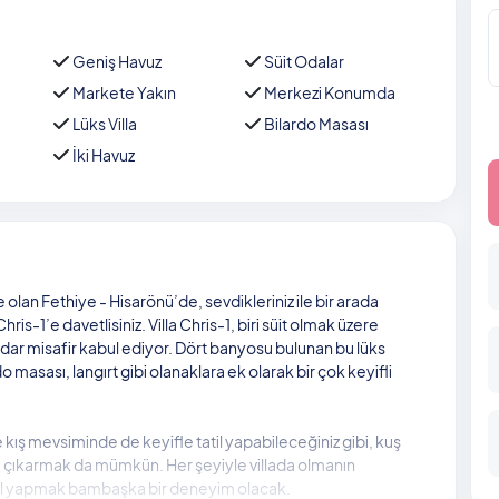
Geniş Havuz
Süit Odalar
Markete Yakın
Merkezi Konumda
Lüks Villa
Bilardo Masası
İki Havuz
 olan Fethiye - Hisarönü’de, sevdikleriniz ile bir arada
la Chris-1’e davetlisiniz. Villa Chris-1, biri süit olmak üzere
dar misafir kabul ediyor. Dört banyosu bulunan bu lüks
o masası, langırt gibi olanaklara ek olarak bir çok keyifli
e kış mevsiminde de keyifle tatil yapabileceğiniz gibi, kuş
nı çıkarmak da mümkün. Her şeyiyle villada olmanın
 tatil yapmak bambaşka bir deneyim olacak.