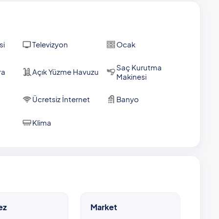
si
Televizyon
Ocak
Saç Kurutma
ra
Açık Yüzme Havuzu
Makinesi
Ücretsiz İnternet
Banyo
Klima
ez
Market