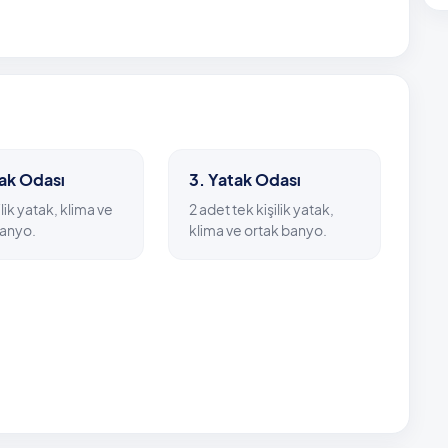
ı’na yaklaşık beş kilometrede ulaşabilmek mümkün.
esafede bulunurken, çevrede 500 metrelik yürüyüşle
met veriyor.
tak Odası
3. Yatak Odası
geçecektir.
ilik yatak, klima ve
2 adet tek kişilik yatak,
banyo.
klima ve ortak banyo.
lı havuzu kullanacak misafirlerimizin, tatil süresinden 2 gün
vuz günlük ısıtma bedeli Ekim ayında istenirse günlük