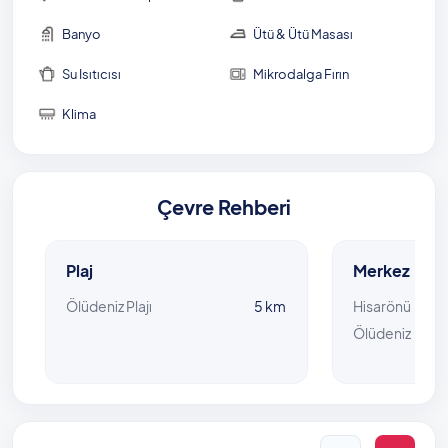
Banyo
Ütü & Ütü Masası
Su Isıtıcısı
Mikrodalga Fırın
Klima
Çevre Rehberi
Plaj
Merkez
Ölüdeniz Plajı
5 km
Hisarönü
Ölüdeniz