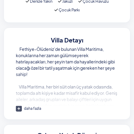
Denize Yakın
Jakuzi
Çocuk Havuzu
Çocuk Parkı
Villa Detayı
Fethiye-Ölüdeniz’de bulunan Villa Maritima,
konuklarına her zaman gülümseyerek
hatırlayacakları, her şeyin tam da hayallerindeki gibi
olacağı özel bir tatil yaşatmak için gereken her şeye
sahip!
Villa Maritima, her biri süit olan üç yatak odasında,
toplamda altı kişiye kadar misafir kabul ediyor. Geniş
aileler, arkadaş grupları ve balayı çiftleri için uygun
olan villada konforunuz için her şeye özel olarak yer
daha fazla
veriliyor. Villanın birinci yatak odasında, keyifle tadını
çıkarabileceğiniz bir jakuzi de bulunuyor.
Geniş bir bahçe alanı olan villada çocuk havuzu ve