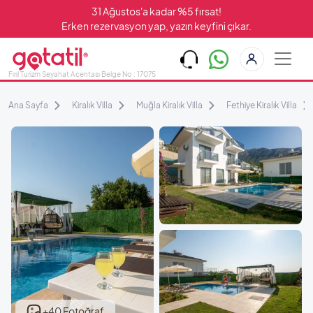
31 Ağustos'a kadar %5 fırsat!
Erken rezervasyon yap, yazın keyfini çıkar.
Fırıl Turizm Seyahat Acentası Belge No : 17075
Ana Sayfa
Kiralık Villa
Muğla Kiralık Villa
Fethiye Kiralık Villa
+40 Fotoğraf