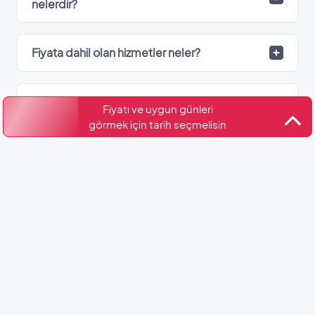
nelerdir?
Fiyata dahil olan hizmetler neler?
Villa Maritima havalimanı ve şehir merkezine
Fiyatı ve uygun günleri
ne kadar uzaklıktadır?
görmek için tarih seçmelisin
Villa Maritima hangi bölgede?
Villa Maritima’de kaç adet banyo var?
Kültür ve Turizm Bakanlığı
Belge No: 48-6383