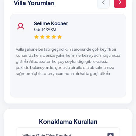
Villa Yorumları
Selime Kocaer
03/04/2023
Valla şahane bir tatil geçirdik, hisarönünde çok keyifli bir
konumda hem denize yakın hem merkeze yakın hoşumuza
gitti 👍 Villada zaten herşey söylendiği gibi eksiksiz
şekilde bulunuyordu, çocuklu bir aile olarak kalmamıza
rağmen hiçbir sorun yaşamadan bir hafta geçirdik 👍
Konaklama Kuralları
Villaya Giriş Çıkış Saatleri