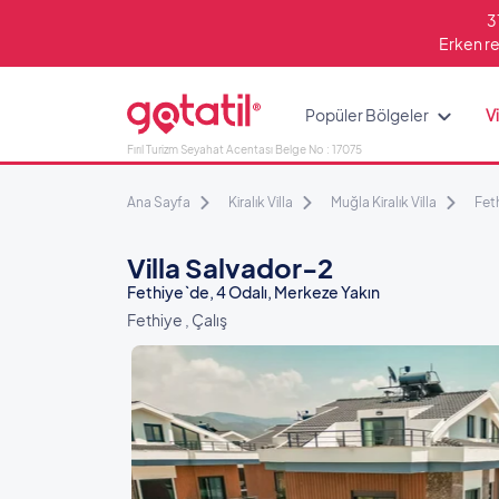
3
Erken re
Popüler Bölgeler
Vi
Fırıl Turizm Seyahat Acentası Belge No : 17075
Ana Sayfa
Kiralık Villa
Muğla Kiralık Villa
Feth
Villa Salvador-2
Fethiye`de, 4 Odalı, Merkeze Yakın
Fethiye , Çalış