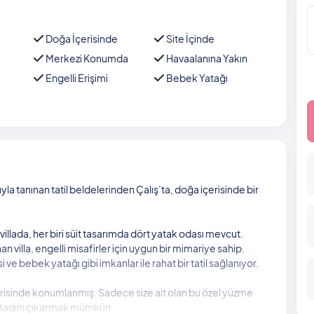
Doğa İçerisinde
Site İçinde
Merkezi Konumda
Havaalanına Yakın
Engelli Erişimi
Bebek Yatağı
a tanınan tatil beldelerinden Çalış’ta, doğa içerisinde bir
llada, her biri süit tasarımda dört yatak odası mevcut.
villa, engelli misafirler için uygun bir mimariye sahip.
ve bebek yatağı gibi imkanlar ile rahat bir tatil sağlanıyor.
erisinde konumlanmış. Sadece size ait olan bu özel yüzme
n tadını çıkarmak mümkün.