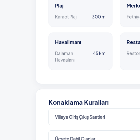
Plaj
Merk
Karaot Plajı
300 m
Fethiy
Havalimanı
Resta
Dalaman
45 km
Resto
Havaalanı
Konaklama Kuralları
Villaya Giriş Çıkış Saatleri
Ücrete Dahil Olanlar