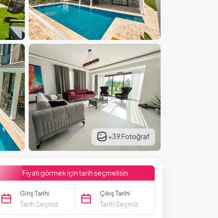
+39 Fotoğraf
Fiyatı görmek için tarih seçmelisin
Giriş Tarihi
Çıkış Tarihi
Tarih Seçiniz
Tarih Seçiniz