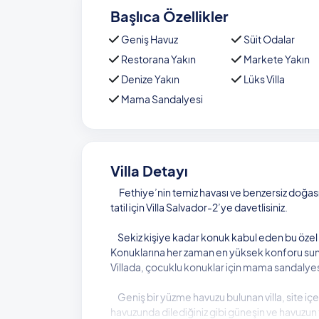
Başlıca Özellikler
Geniş Havuz
Süit Odalar
Restorana Yakın
Markete Yakın
Denize Yakın
Lüks Villa
Mama Sandalyesi
Villa Detayı
Fethiye’nin temiz havası ve benzersiz doğasıyl
tatil için Villa Salvador-2’ye davetlisiniz.
Sekiz kişiye kadar konuk kabul eden bu özel vi
Konuklarına her zaman en yüksek konforu sunan 
Villada, çocuklu konuklar için mama sandalyesi 
Geniş bir yüzme havuzu bulunan villa, site iç
havuzunda dilediğiniz gibi güneşin ve havuzu