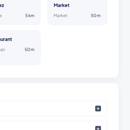
ez
Market
e
5 km
Market
50 m
urant
ran
50 m