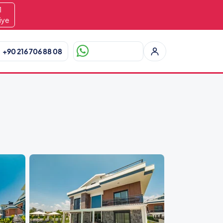
0
iye
+90 216 706 88 08