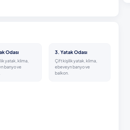
dan, en yakın plaj olan Karaot Plajı’na sadece 300 metre
. Çevrede, 50 metre mesafede market ve restoranlar
ık beş kilometre uzaklıkta bulunuyor.
tak Odası
3. Yatak Odası
ilik yatak, klima,
Çift kişilik yatak, klima,
n banyo ve
ebeveyn banyo ve
.
balkon.