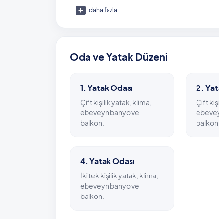
daha fazla
Denizin tadına doyacağınız bu muhteşem villa
gibi çok kısa bir yürüyüşle ulaşmak mümkün
hizmet verirken, Fethiye belde merkezi yaklaş
Oda ve Yatak Düzeni
Havuz Ölçüleri: 4m x 9m x 1,50 m
1. Yatak Odası
2. Ya
Çift kişilik yatak, klima,
Çift kiş
ebeveyn banyo ve
ebevey
balkon.
balkon
4. Yatak Odası
İki tek kişilik yatak, klima,
ebeveyn banyo ve
balkon.