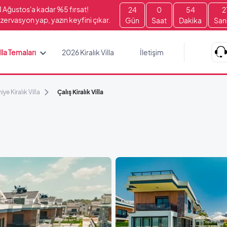
1 Ağustos'a kadar %5 fırsat!
24
0
54
2
zervasyon yap, yazın keyfini çıkar.
Gün
Saat
Dakika
San
lla Temaları
2026 Kiralık Villa
İletişim
iye Kiralık Villa
Çalış Kiralık Villa