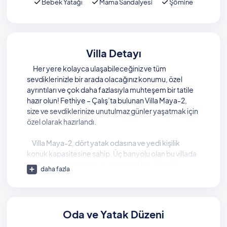
Bebek Yatağı
Mama Sandalyesi
Şömine
Villa Detayı
Her yere kolayca ulaşabileceğiniz ve tüm
sevdiklerinizle bir arada olacağınız konumu, özel
ayrıntıları ve çok daha fazlasıyla muhteşem bir tatile
hazır olun! Fethiye – Çalış’ta bulunan Villa Maya-2,
size ve sevdiklerinize unutulmaz günler yaşatmak için
özel olarak hazırlandı.
Villa Maya-2, dört yatak odasına ve yedi kişilik
konuk kapasitesine sahip. Üç banyolu olan bu villada
geniş aileler, kalabalık gruplar konforlu bir tatil
daha fazla
geçirebiliyor. Her şeyiyle özel olarak hazırlanan bu
villada muhteşem bir tatil yaşayacaksınız.
Villa Maya-2’nin geniş yüzme havuzu tam altı metre
Oda ve Yatak Düzeni
boyunda. Tüm misafirlerinin aynı anda