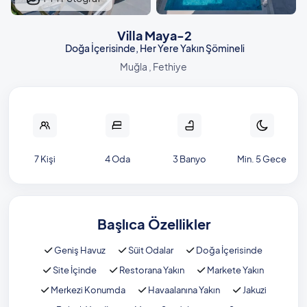
Villa Maya-2
Doğa İçerisinde, Her Yere Yakın Şömineli
Muğla , Fethiye
7 Kişi
4 Oda
3 Banyo
Min. 5 Gece
Başlıca Özellikler
Geniş Havuz
Süit Odalar
Doğa İçerisinde
Site İçinde
Restorana Yakın
Markete Yakın
Merkezi Konumda
Havaalanına Yakın
Jakuzi