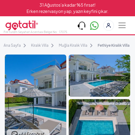
31 Ağustos'a kadar %5 fırsat!
Erken rezervasyon yap, yazın keyfini çıkar.
Fırıl Turizm Seyahat Acentası Belge No : 17075
Ana Sayfa
Kiralık Villa
Muğla Kiralık Villa
Fethiye Kiralık Villa
+44 Fotoğraf