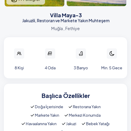
Villa Maya-3
Jakuzili, Restoran ve Markete Yakın Muhteşem
Muğla , Fethiye
8 Kişi
4 Oda
3 Banyo
Min. 5 Gece
Başlıca Özellikler
Doğa İçerisinde
Restorana Yakın
Markete Yakın
Merkezi Konumda
Havaalanına Yakın
Jakuzi
Bebek Yatağı