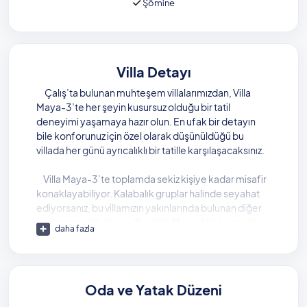
Şömine
Villa Detayı
Çalış’ta bulunan muhteşem villalarımızdan, Villa
Maya-3’te her şeyin kusursuz olduğu bir tatil
deneyimi yaşamaya hazır olun. En ufak bir detayın
bile konforunuz için özel olarak düşünüldüğü bu
villada her günü ayrıcalıklı bir tatille karşılaşacaksınız.
Villa Maya-3’te toplamda sekiz kişiye kadar misafir
konaklayabiliyor. Kalabalık gruplar halinde seyahat
ediyorsanız, bu villamızın yakınlarında bulunan diğer
villalarımız, Villa Maya-2 ve Villa Maya-1 ile bir arada
daha fazla
kiralama yapabilme imkanınız da bulunuyor. Bir arada
kiralama yaparak, sevdiklerinizden ve
arkadaşlarınızdan ayrı kalmanıza gerek kalmadan
keyifli bir villa tatili yapabilirsiniz.
Oda ve Yatak Düzeni