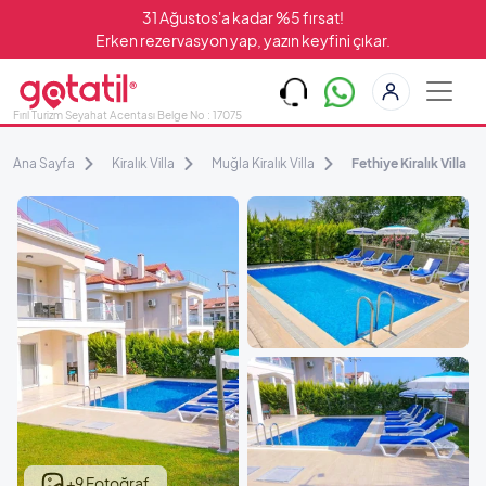
31 Ağustos'a kadar %5 fırsat!
Erken rezervasyon yap, yazın keyfini çıkar.
Fırıl Turizm Seyahat Acentası Belge No : 17075
Ana Sayfa
Kiralık Villa
Muğla Kiralık Villa
Fethiye Kiralık Villa
+9 Fotoğraf