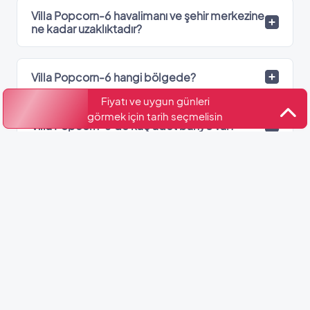
Villa Popcorn-6 havalimanı ve şehir merkezine
ne kadar uzaklıktadır?
Villa Popcorn-6 hangi bölgede?
Fiyatı ve uygun günleri
görmek için tarih seçmelisin
Villa Popcorn-6’de kaç adet banyo var?
Kültür ve Turizm Bakanlığı
Belge No: 2022-07-1593
Benzer Villalar