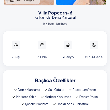
Villa Popcorn-6
Kalkan`da, Deniz Manzaralı
Kalkan , Kızıltaş
6 Kişi
3 Oda
3 Banyo
Min. 4 Gece
Başlıca Özellikler
Deniz Manzaralı
Süit Odalar
Restorana Yakın
Markete Yakın
Merkezi Konumda
Denize Yakın
Şahane Manzara
Harikulade Günbatımı