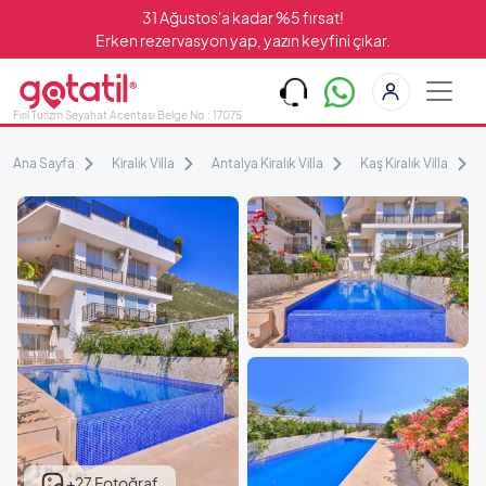
31 Ağustos'a kadar %5 fırsat!
Erken rezervasyon yap, yazın keyfini çıkar.
Fırıl Turizm Seyahat Acentası Belge No : 17075
Ana Sayfa
Kiralık Villa
Antalya Kiralık Villa
Kaş Kiralık Villa
+27 Fotoğraf