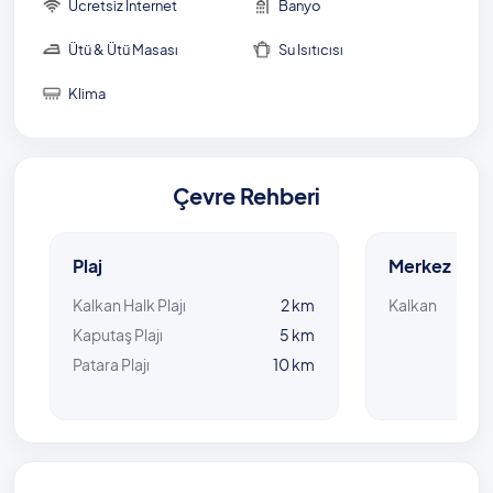
Ücretsiz İnternet
Banyo
Ütü & Ütü Masası
Su Isıtıcısı
Klima
Çevre Rehberi
Plaj
Merkez
Kalkan Halk Plajı
2 km
Kalkan
Kaputaş Plajı
5 km
Patara Plajı
10 km