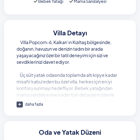
Bebek Yatağı
Mama Sandalyesi
Villa Detayı
Villa Popcorn-6, Kalkan’ın Kızıltaş bölgesinde,
doğanın, havuzun ve denizin tadını bir arada
yaşayacağınız özel bir tatil deneyimi için sizi ve
sevdiklerinizi davet ediyor.
Üç süit yatak odasında toplamda altı kişiye kadar
misafir kabul eden bu özel villa, herkes için en iyi
konforu sunmayı hedefliyor. Bebek yatağından
mama sandalyesine kadar tüm detayların özenle
düşünüldüğü villada günleriniz çok özel geçecek!
daha fazla
Villanızda ruhunuza dokunacak eşsiz bir deniz
manzarasıyla karşılaşmak mümkün. Mavi ve yeşilin
birlikteliğine şahit olacağınız bu özel manzara, her
Oda ve Yatak Düzeni
güne gülümseyerek uyanmanızı sağlayacak.