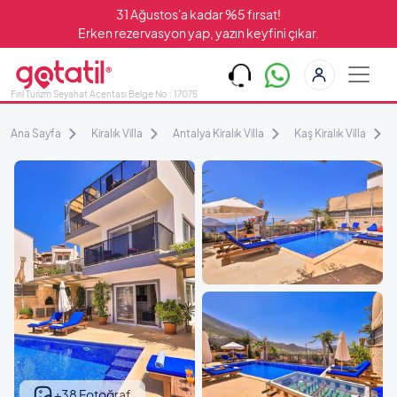
31 Ağustos'a kadar %5 fırsat!
Erken rezervasyon yap, yazın keyfini çıkar.
Fırıl Turizm Seyahat Acentası Belge No : 17075
Ana Sayfa
Kiralık Villa
Antalya Kiralık Villa
Kaş Kiralık Villa
+38 Fotoğraf