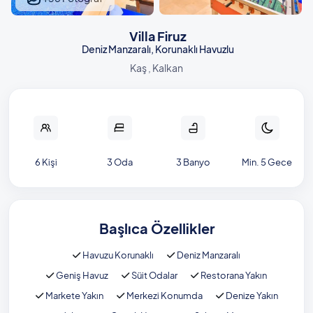
Villa Firuz
Deniz Manzaralı, Korunaklı Havuzlu
Kaş , Kalkan
6 Kişi
3 Oda
3 Banyo
Min. 5 Gece
Başlıca Özellikler
Havuzu Korunaklı
Deniz Manzaralı
Geniş Havuz
Süit Odalar
Restorana Yakın
Markete Yakın
Merkezi Konumda
Denize Yakın