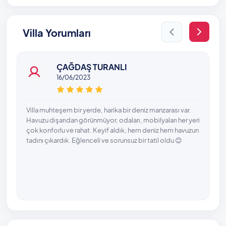
Kalkan Halk Plajı’na sadece 900 metrelik bir
yürüyüşle ulaşabilirsiniz. Kusursuz bir tatil için gereken
her şeye sahip olan bu villada her gün unutulmaz bir
Villa Yorumları
tatil deneyimiyle karşılaşacaksınız.
Havuz Bilgisi: 4 m x 8,5 m 1,65 m + Çocuk Havuzu
ÇAĞDAŞ TURANLI
16/06/2023
Villa muhteşem bir yerde, harika bir deniz manzarası var.
Havuzu dışarıdan görünmüyor, odaları, mobilyaları her yeri
çok konforlu ve rahat. Keyif aldık, hem deniz hem havuzun
tadını çıkardık. Eğlenceli ve sorunsuz bir tatil oldu 😊