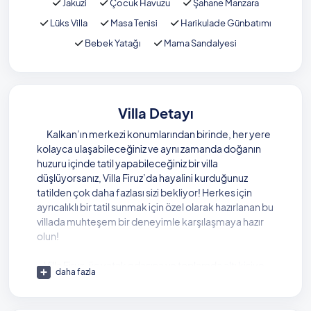
Jakuzi
Çocuk Havuzu
Şahane Manzara
Lüks Villa
Masa Tenisi
Harikulade Günbatımı
Bebek Yatağı
Mama Sandalyesi
Villa Detayı
Kalkan’ın merkezi konumlarından birinde, her yere
kolayca ulaşabileceğiniz ve aynı zamanda doğanın
huzuru içinde tatil yapabileceğiniz bir villa
düşlüyorsanız, Villa Firuz’da hayalini kurduğunuz
tatilden çok daha fazlası sizi bekliyor! Herkes için
ayrıcalıklı bir tatil sunmak için özel olarak hazırlanan bu
villada muhteşem bir deneyimle karşılaşmaya hazır
olun!
Villa Firuz, üç yatak odasına ve toplamda altı kişiye
daha fazla
kadar konuk kapasitesine sahip. Kalabalık
gruplardan çocuklu ailelere kadar herkese keyifli ve
konforlu bir tatil yaşatacak bu villada üç ayrı banyo