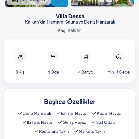
Villa Dessa
Kalkan'da, Hamam, Sauna ve Deniz Manzaralı
Kaş , Kalkan
8 Kişi
4 Oda
4 Banyo
Min. 4 Gece
Başlıca Özellikler
Deniz Manzaralı
Isıtmalı Havuz
Kapalı Havuz
İki Tane Havuz
Geniş Havuz
Süit Odalar
Restorana Yakın
Markete Yakın