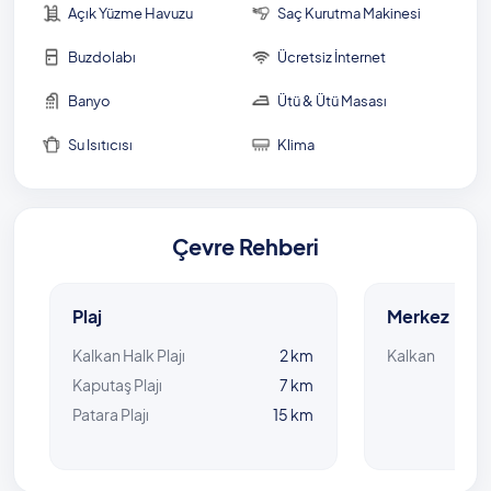
Açık Yüzme Havuzu
Saç Kurutma Makinesi
Isıtmalı Kapalı Havuz Bilgisi: 4 m x 7 m x 90 cm
Buzdolabı
Ücretsiz İnternet
NOT: Havuz ısıtması kullanacak
Banyo
Ütü & Ütü Masası
misafirlerimiz günlük 1500 TL ekstra ücretle havuz
ısıtması kullanabilmektedirler. Havuz ısısının ideal
Su Isıtıcısı
Klima
ısıya ulaşması için, ısıtmalı havuzu kullanacak
misafirlerimizin, tatil süresinden 2 gün önce bilgi
vermeleri gerekmektedir.
Çevre Rehberi
Plaj
Merkez
Kalkan Halk Plajı
2 km
Kalkan
Kaputaş Plajı
7 km
Patara Plajı
15 km