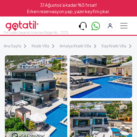
31 Ağustos'a kadar %5 fırsat!
Erken rezervasyon yap, yazın keyfini çıkar.
Fırıl Turizm Seyahat Acentası Belge No : 17075
Ana Sayfa
Kiralık Villa
Antalya Kiralık Villa
Kaş Kiralık Villa
+56 Fotoğraf