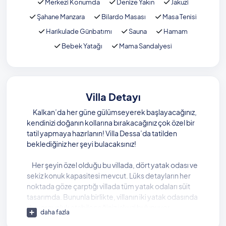
Merkezi Konumda
Denize Yakın
Jakuzi
Şahane Manzara
Bilardo Masası
Masa Tenisi
Harikulade Günbatımı
Sauna
Hamam
Bebek Yatağı
Mama Sandalyesi
Villa Detayı
Kalkan’da her güne gülümseyerek başlayacağınız,
kendinizi doğanın kollarına bırakacağınız çok özel bir
tatil yapmaya hazırlanın! Villa Dessa’da tatilden
beklediğiniz her şeyi bulacaksınız!
Her şeyin özel olduğu bu villada, dört yatak odası ve
sekiz konuk kapasitesi mevcut. Lüks detayların her
noktada göze çarptığı villada tüm yatak odaları süit
tasarımda. Bununla birlikte, villanın iki yatak odasında
da yorgunluk atabileceğiniz jakuzi bulunuyor.
daha fazla