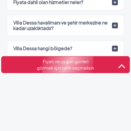
Fiyata dahil olan hizmetler neler?
Villa Dessa havalimanı ve şehir merkezine ne
kadar uzaklıktadır?
Villa Dessa hangi bölgede?
Fiyatı ve uygun günleri
görmek için tarih seçmelisin
Villa Dessa’de kaç adet banyo var?
Kültür ve Turizm Bakanlığı
Belge No: 07-12021
Benzer Villalar