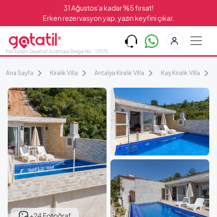
31 Ağustos'a kadar %5 fırsat!
Erken rezervasyon yap, yazın keyfini çıkar.
Fırıl Turizm Seyahat Acentası Belge No : 17075
Ana Sayfa
Kiralık Villa
Antalya Kiralık Villa
Kaş Kiralık Villa
+24 Fotoğraf