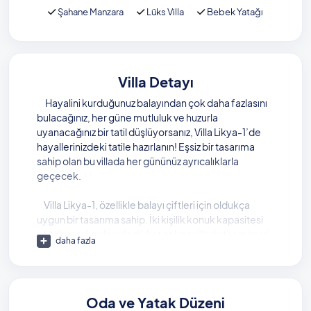
Şahane Manzara
Lüks Villa
Bebek Yatağı
Villa Detayı
Hayalini kurduğunuz balayından çok daha fazlasını
bulacağınız, her güne mutluluk ve huzurla
uyanacağınız bir tatil düşlüyorsanız, Villa Likya-1’de
hayallerinizdeki tatile hazırlanın! Eşsiz bir tasarıma
sahip olan bu villada her gününüz ayrıcalıklarla
geçecek.
Villa Likya-1, özellikle balayı çiftleri için oldukça
uygun bir tasarıma sahip. İki kişilik konuk kapasitesi
ve tek yatak odasıyla dikkat çeken villada taş mimari
daha fazla
tercih ediliyor. Villanın tek yatak odasında, çift kişilik
yatak, klima, ebeveyn banyo ve tatiliniz boyunca
keyifle yorgunluk atabileceğiniz bir jakuzi bulunuyor.
Oda ve Yatak Düzeni
Bu kusursuz villada tatil yaparken, havuz başında