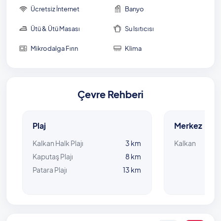
Ücretsiz İnternet
Banyo
Ütü & Ütü Masası
Su Isıtıcısı
Mikrodalga Fırın
Klima
Çevre Rehberi
Plaj
Merkez
Kalkan Halk Plajı
3 km
Kalkan
Kaputaş Plajı
8 km
Patara Plajı
13 km