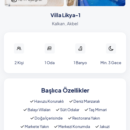
Villa Likya-1
Kalkan , Akbel
2 Kişi
1 Oda
1 Banyo
Min. 3 Gece
Başlıca Özellikler
Havuzu Korunaklı
Deniz Manzaralı
Balayı Villaları
Süit Odalar
Taş Mimari
Doğa İçerisinde
Restorana Yakın
Markete Yakın
Merkezi Konumda
Jakuzi