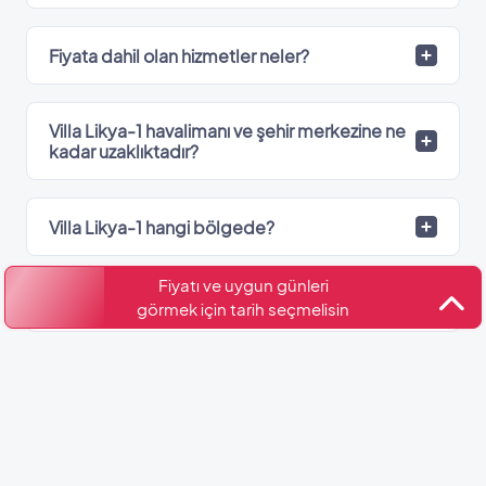
Fiyata dahil olan hizmetler neler?
Villa Likya-1 havalimanı ve şehir merkezine ne
kadar uzaklıktadır?
Villa Likya-1 hangi bölgede?
Fiyatı ve uygun günleri
Villa Likya-1’de kaç adet banyo var?
görmek için tarih seçmelisin
Kültür ve Turizm Bakanlığı
Belge No: 07-8836