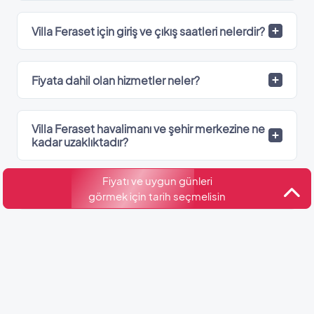
Villa Feraset için giriş ve çıkış saatleri nelerdir?
Fiyata dahil olan hizmetler neler?
Villa Feraset havalimanı ve şehir merkezine ne
kadar uzaklıktadır?
Fiyatı ve uygun günleri
Villa Feraset hangi bölgede?
görmek için tarih seçmelisin
Villa Feraset’de kaç adet banyo var?
Kültür ve Turizm Bakanlığı
Belge No: 07-9174