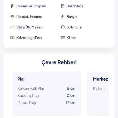
Güvenlikli Otopark
Buzdolabı
Ücretsiz İnternet
Banyo
Ütü & Ütü Masası
Su Isıtıcısı
Mikrodalga Fırın
Klima
Çevre Rehberi
Plaj
Merkez
Kalkan Halk Plajı
5 km
Kalkan
Kaputaş Plajı
10 km
Patara Plajı
17 km