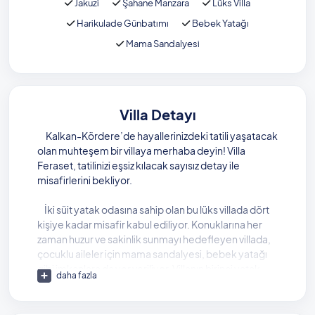
Jakuzi
Şahane Manzara
Lüks Villa
Harikulade Günbatımı
Bebek Yatağı
Mama Sandalyesi
Villa Detayı
Kalkan-Kördere’de hayallerinizdeki tatili yaşatacak
olan muhteşem bir villaya merhaba deyin! Villa
Feraset, tatilinizi eşsiz kılacak sayısız detay ile
misafirlerini bekliyor.
İki süit yatak odasına sahip olan bu lüks villada dört
kişiye kadar misafir kabul ediliyor. Konuklarına her
zaman huzur ve sakinlik sunmayı hedefleyen villada,
çocuklu aileler için mama sandalyesi, bebek yatağı
gibi imkanlara da yer veriliyor. Villanın birinci yatak
daha fazla
odasında, tatil boyunca yorgunluk atabileceğiniz bir
jakuzi de bulunuyor.