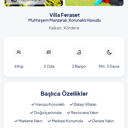
Villa Feraset
Muhteşem Manzaralı, Korunaklı Havuzlu
Kalkan , Kördere
4 Kişi
2 Oda
2 Banyo
Min. 3 Gece
Başlıca Özellikler
Havuzu Korunaklı
Balayı Villaları
Doğa İçerisinde
Restorana Yakın
Markete Yakın
Merkezi Konumda
Denize Yakın