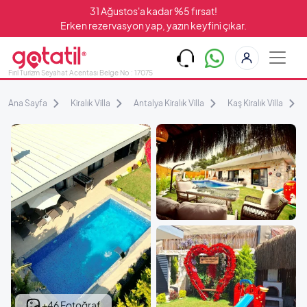
31 Ağustos'a kadar %5 fırsat!
Erken rezervasyon yap, yazın keyfini çıkar.
Fırıl Turizm Seyahat Acentası Belge No : 17075
Ana Sayfa
Kiralık Villa
Antalya Kiralık Villa
Kaş Kiralık Villa
+46 Fotoğraf