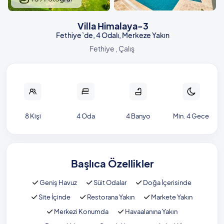
Villa Himalaya-3
Fethiye`de, 4 Odalı, Merkeze Yakın
Fethiye , Çalış
8 Kişi
4 Oda
4 Banyo
Min. 4 Gece
Başlıca Özellikler
Geniş Havuz
Süit Odalar
Doğa İçerisinde
Site İçinde
Restorana Yakın
Markete Yakın
Merkezi Konumda
Havaalanına Yakın