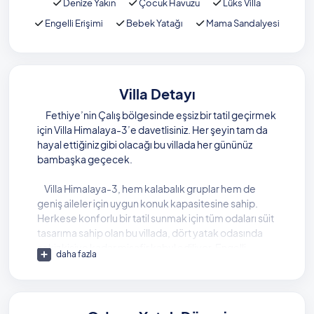
Denize Yakın
Çocuk Havuzu
Lüks Villa
Engelli Erişimi
Bebek Yatağı
Mama Sandalyesi
Villa Detayı
Fethiye’nin Çalış bölgesinde eşsiz bir tatil geçirmek
için Villa Himalaya-3’e davetlisiniz. Her şeyin tam da
hayal ettiğiniz gibi olacağı bu villada her gününüz
bambaşka geçecek.
Villa Himalaya-3, hem kalabalık gruplar hem de
geniş aileler için uygun konuk kapasitesine sahip.
Herkese konforlu bir tatil sunmak için tüm odaları süit
tasarıma sahip olan bu villada, dört yatak odasında
sekiz kişiye kadar misafir kabul ediliyor. Engelli
daha fazla
misafirlere uygun mimaride olan villada, bebek
yatağı, mama sandalyesi ve çocuk havuzu gibi
imkanlar sayesinde çocuklu konuklar da mutlu bir tatil
geçirebiliyor.