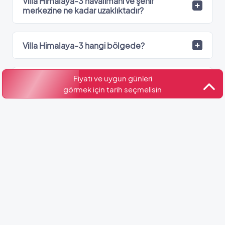
Villa Himalaya-3 havalimanı ve şehir
merkezine ne kadar uzaklıktadır?
Villa Himalaya-3 hangi bölgede?
Fiyatı ve uygun günleri
Villa Himalaya-3’de kaç adet banyo var?
görmek için tarih seçmelisin
Kültür ve Turizm Bakanlığı
Belge No: 48-2897
Benzer Villalar