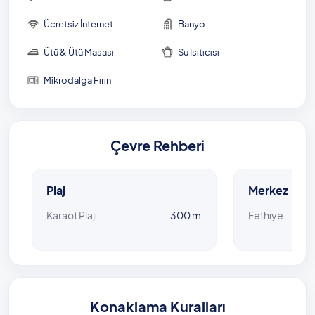
Ücretsiz İnternet
Banyo
Ütü & Ütü Masası
Su Isıtıcısı
Mikrodalga Fırın
Çevre Rehberi
Plaj
Merkez
Karaot Plajı
300 m
Fethiye
Konaklama Kuralları