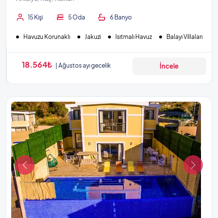
15 Kişi
5 Oda
6 Banyo
Havuzu Korunaklı
Jakuzi
Isıtmalı Havuz
Balayı Villaları
18.564₺
Ağustos ayı gecelik
İncele