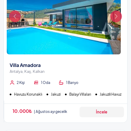
Villa Amadora
Antalya, Kaş, Kalkan
2 Kişi
1 Oda
1 Banyo
Havuzu Korunaklı
Jakuzi
Balayı Villaları
Jakuzili Havuz
10.000₺
Ağustos ayı gecelik
İncele