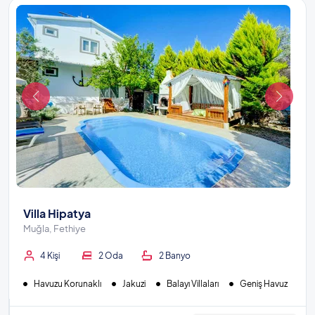
Villa Hipatya
Muğla, Fethiye
4 Kişi
2 Oda
2 Banyo
Havuzu Korunaklı
Jakuzi
Balayı Villaları
Geniş Havuz