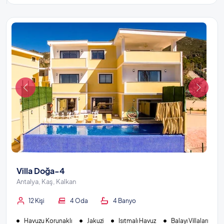
Villa Doğa-4
Antalya, Kaş, Kalkan
12 Kişi
4 Oda
4 Banyo
Havuzu Korunaklı
Jakuzi
Isıtmalı Havuz
Balayı Villaları