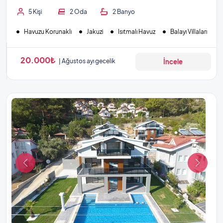
5 Kişi
2 Oda
2 Banyo
Havuzu Korunaklı
Jakuzi
Isıtmalı Havuz
Balayı Villaları
20.000₺
Ağustos ayı gecelik
İncele