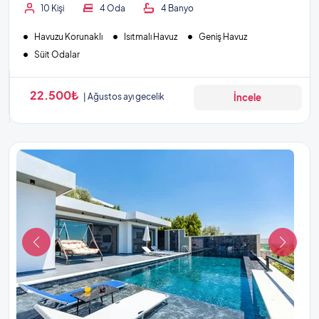
10 Kişi
4 Oda
4 Banyo
Havuzu Korunaklı
Isıtmalı Havuz
Geniş Havuz
Süit Odalar
22.500₺
Ağustos ayı gecelik
İncele