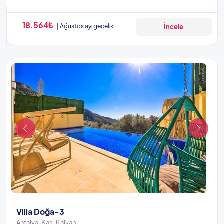
18.564₺
Ağustos ayı gecelik
İncele
Villa Doğa-3
Antalya, Kaş, Kalkan