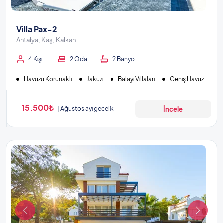
Villa Pax-2
Antalya, Kaş, Kalkan
4 Kişi
2 Oda
2 Banyo
Havuzu Korunaklı
Jakuzi
Balayı Villaları
Geniş Havuz
15.500₺
Ağustos ayı gecelik
İncele