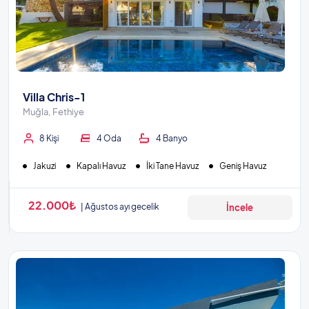
Villa Chris-1
Muğla, Fethiye
8 Kişi
4 Oda
4 Banyo
Jakuzi
Kapalı Havuz
İki Tane Havuz
Geniş Havuz
22.000₺
Ağustos ayı gecelik
İncele