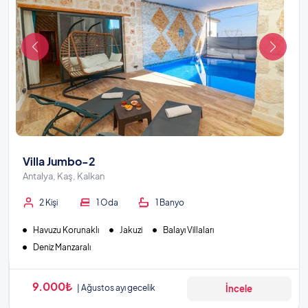
Villa Jumbo-2
Antalya, Kaş, Kalkan
2 Kişi
1 Oda
1 Banyo
Havuzu Korunaklı
Jakuzi
Balayı Villaları
Deniz Manzaralı
9.000₺
Ağustos ayı gecelik
İncele