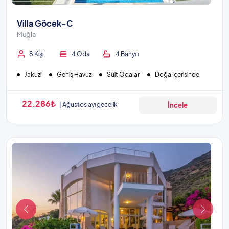
Villa Göcek-C
Muğla
8 Kişi
4 Oda
4 Banyo
Jakuzi
Geniş Havuz
Süit Odalar
Doğa İçerisinde
22.286₺
Ağustos ayı gecelik
İncele