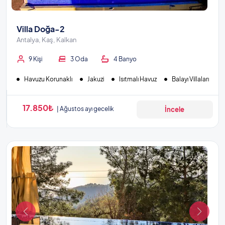
Villa Doğa-2
Antalya, Kaş, Kalkan
9 Kişi
3 Oda
4 Banyo
Havuzu Korunaklı
Jakuzi
Isıtmalı Havuz
Balayı Villaları
17.850₺
Ağustos ayı gecelik
İncele