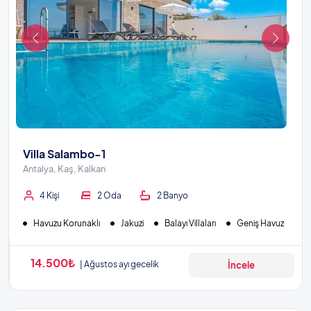
Villa Salambo-1
Antalya, Kaş, Kalkan
4 Kişi
2 Oda
2 Banyo
Havuzu Korunaklı
Jakuzi
Balayı Villaları
Geniş Havuz
14.500₺
Ağustos ayı gecelik
İncele