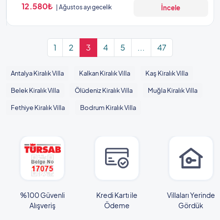
12.580₺
Ağustos ayı gecelik
İncele
1
2
3
4
5
...
47
Antalya Kiralık Villa
Kalkan Kiralık Villa
Kaş Kiralık Villa
Belek Kiralık Villa
Ölüdeniz Kiralık Villa
Muğla Kiralık Villa
Fethiye Kiralık Villa
Bodrum Kiralık Villa
%100 Güvenli
Kredi Kartı ile
Villaları Yerinde
Alışveriş
Ödeme
Gördük