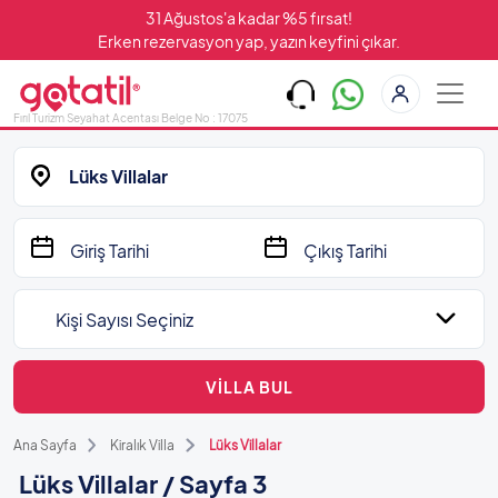
31 Ağustos'a kadar %5 fırsat!
Erken rezervasyon yap, yazın keyfini çıkar.
Fırıl Turizm Seyahat Acentası Belge No : 17075
Lüks Villalar
Kişi Sayısı Seçiniz
VİLLA BUL
Ana Sayfa
Kiralık Villa
Lüks Villalar
Lüks Villalar / Sayfa 3