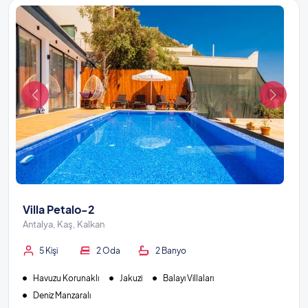
Villa Petalo-2
Antalya, Kaş, Kalkan
5 Kişi
2 Oda
2 Banyo
Havuzu Korunaklı
Jakuzi
Balayı Villaları
Deniz Manzaralı