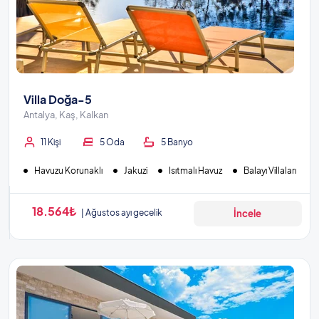
Villa Doğa-5
Antalya, Kaş, Kalkan
11 Kişi
5 Oda
5 Banyo
Havuzu Korunaklı
Jakuzi
Isıtmalı Havuz
Balayı Villaları
18.564₺
Ağustos ayı gecelik
İncele