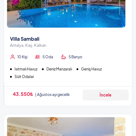
Villa Sambali
Antalya, Kaş, Kalkan
10 Kişi
5 Oda
5 Banyo
Isıtmalı Havuz
Deniz Manzaralı
Geniş Havuz
Süit Odalar
43.550₺
Ağustos ayı gecelik
İncele