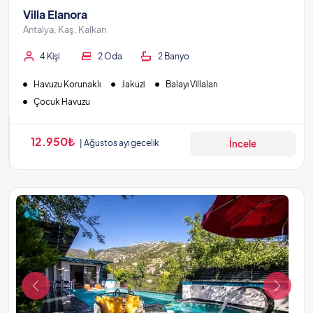
Villa Elanora
Antalya, Kaş, Kalkan
4 Kişi
2 Oda
2 Banyo
Havuzu Korunaklı
Jakuzi
Balayı Villaları
Çocuk Havuzu
12.950₺
Ağustos ayı gecelik
İncele