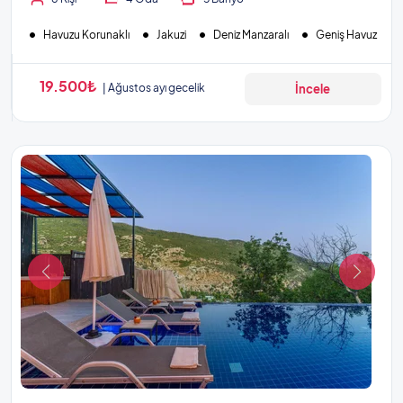
Havuzu Korunaklı
Jakuzi
Deniz Manzaralı
Geniş Havuz
19.500₺
Ağustos ayı gecelik
İncele