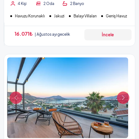
4 Kişi
2 Oda
2 Banyo
Havuzu Korunaklı
Jakuzi
Balayı Villaları
Geniş Havuz
16.071₺
Ağustos ayı gecelik
İncele