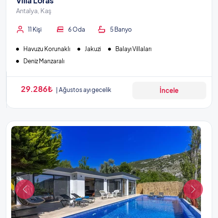
Villa Loras
Antalya, Kaş
11 Kişi
6 Oda
5 Banyo
Havuzu Korunaklı
Jakuzi
Balayı Villaları
Deniz Manzaralı
29.286₺
Ağustos ayı gecelik
İncele