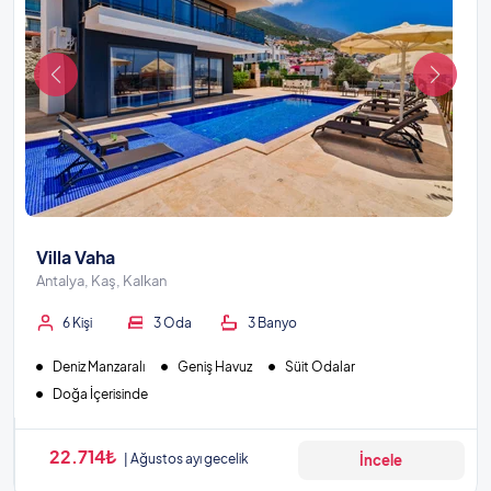
Villa Vaha
Antalya, Kaş, Kalkan
6 Kişi
3 Oda
3 Banyo
Deniz Manzaralı
Geniş Havuz
Süit Odalar
Doğa İçerisinde
22.714₺
Ağustos ayı gecelik
İncele