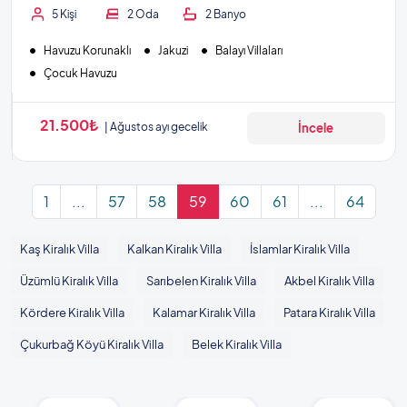
5 Kişi
2 Oda
2 Banyo
Havuzu Korunaklı
Jakuzi
Balayı Villaları
Çocuk Havuzu
21.500₺
Ağustos ayı gecelik
İncele
1
...
57
58
59
60
61
...
64
Kaş Kiralık Villa
Kalkan Kiralık Villa
İslamlar Kiralık Villa
Üzümlü Kiralık Villa
Sarıbelen Kiralık Villa
Akbel Kiralık Villa
Kördere Kiralık Villa
Kalamar Kiralık Villa
Patara Kiralık Villa
Çukurbağ Köyü Kiralık Villa
Belek Kiralık Villa