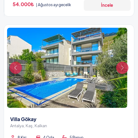
54.000₺
Ağustos ayı gecelik
İncele
Villa Gökay
Antalya, Kaş, Kalkan
8 Kişi
4 Oda
5 Banyo