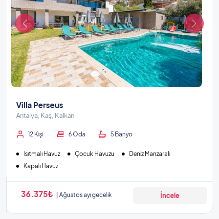
Villa Perseus
Antalya, Kaş, Kalkan
12 Kişi
6 Oda
5 Banyo
Isıtmalı Havuz
Çocuk Havuzu
Deniz Manzaralı
Kapalı Havuz
36.375₺
Ağustos ayı gecelik
İncele