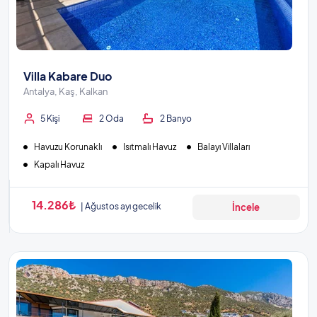
Villa Kabare Duo
Antalya, Kaş, Kalkan
5 Kişi
2 Oda
2 Banyo
Havuzu Korunaklı
Isıtmalı Havuz
Balayı Villaları
Kapalı Havuz
14.286₺
Ağustos ayı gecelik
İncele