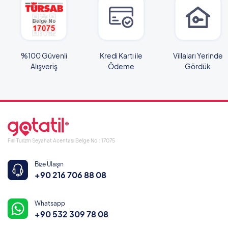
%100 Güvenli
Kredi Kartı ile
Villaları Yerinde
Alışveriş
Ödeme
Gördük
Fırıl Turizm Seyahat Acentası Belge No : 17075
Bize Ulaşın
+90 216 706 88 08
Whatsapp
+90 532 309 78 08