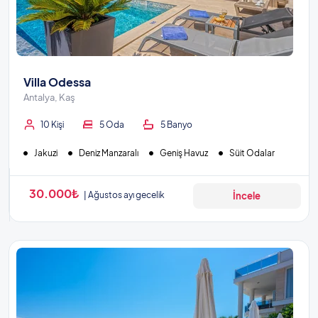
Villa Odessa
Antalya, Kaş
10 Kişi
5 Oda
5 Banyo
Jakuzi
Deniz Manzaralı
Geniş Havuz
Süit Odalar
30.000₺
Ağustos ayı gecelik
İncele