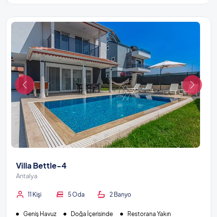
Villa Bettle-4
Antalya
11 Kişi
5 Oda
2 Banyo
Geniş Havuz
Doğa İçerisinde
Restorana Yakın