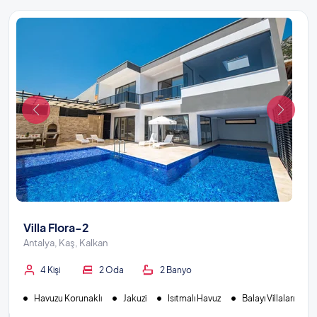
Villa Flora-2
Antalya, Kaş, Kalkan
4 Kişi
2 Oda
2 Banyo
Havuzu Korunaklı
Jakuzi
Isıtmalı Havuz
Balayı Villaları