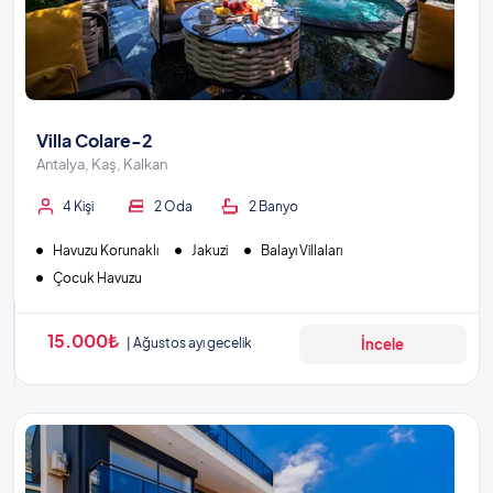
Villa Colare-2
Antalya, Kaş, Kalkan
4 Kişi
2 Oda
2 Banyo
Havuzu Korunaklı
Jakuzi
Balayı Villaları
Çocuk Havuzu
15.000₺
Ağustos ayı gecelik
İncele