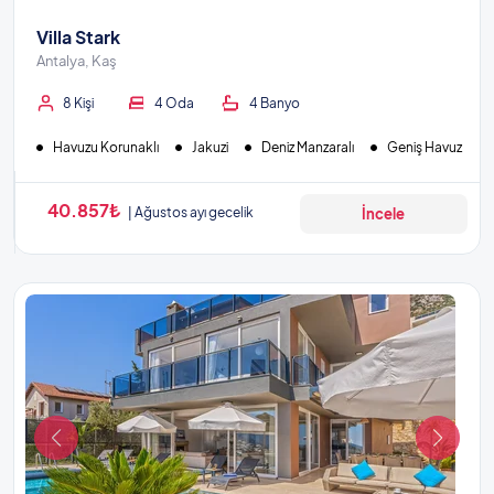
Villa Stark
Antalya, Kaş
8 Kişi
4 Oda
4 Banyo
Havuzu Korunaklı
Jakuzi
Deniz Manzaralı
Geniş Havuz
40.857₺
Ağustos ayı gecelik
İncele