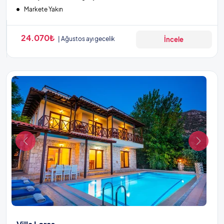
Markete Yakın
24.070₺
Ağustos ayı gecelik
İncele