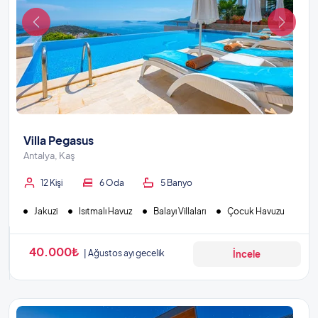
Villa Pegasus
Antalya, Kaş
12 Kişi
6 Oda
5 Banyo
Jakuzi
Isıtmalı Havuz
Balayı Villaları
Çocuk Havuzu
40.000₺
Ağustos ayı gecelik
İncele