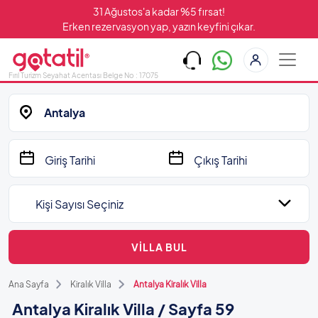
31 Ağustos'a kadar %5 fırsat!
Erken rezervasyon yap, yazın keyfini çıkar.
Fırıl Turizm Seyahat Acentası Belge No : 17075
Antalya
Kişi Sayısı Seçiniz
VİLLA BUL
Ana Sayfa
Kiralık Villa
Antalya Kiralık Villa
Antalya Kiralık Villa / Sayfa 59