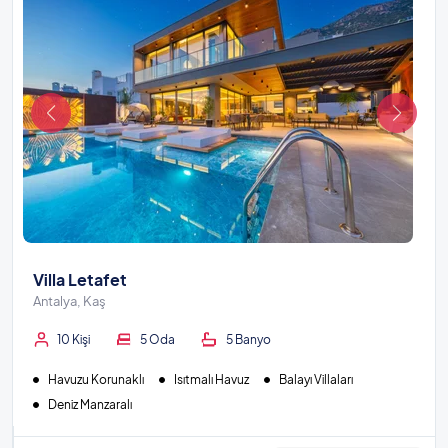
Villa Letafet
Antalya, Kaş
10 Kişi
5 Oda
5 Banyo
Havuzu Korunaklı
Isıtmalı Havuz
Balayı Villaları
Deniz Manzaralı