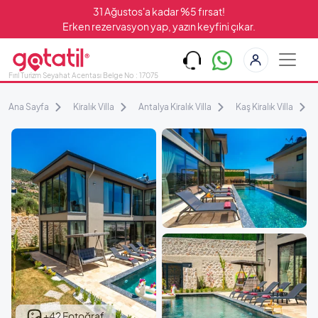
31 Ağustos'a kadar %5 fırsat!
Erken rezervasyon yap, yazın keyfini çıkar.
Fırıl Turizm Seyahat Acentası Belge No : 17075
Ana Sayfa
Kiralık Villa
Antalya Kiralık Villa
Kaş Kiralık Villa
+42 Fotoğraf