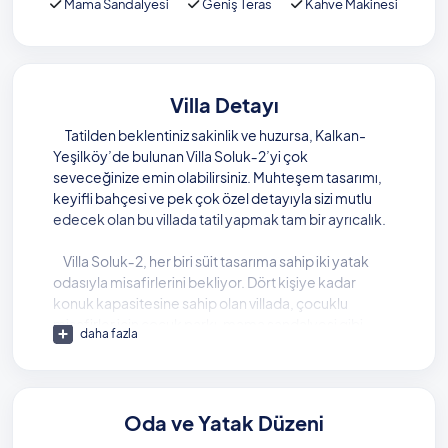
Mama Sandalyesi
Geniş Teras
Kahve Makinesi
Villa Detayı
Tatilden beklentiniz sakinlik ve huzursa, Kalkan-
Yeşilköy’de bulunan Villa Soluk‑2’yi çok
seveceğinize emin olabilirsiniz. Muhteşem tasarımı,
keyifli bahçesi ve pek çok özel detayıyla sizi mutlu
edecek olan bu villada tatil yapmak tam bir ayrıcalık.
Villa Soluk‑2, her biri süit tasarıma sahip iki yatak
odasıyla misafirlerini bekliyor. Dört kişiye kadar
konuk kapasitesine sahip olan villada, çocuklu
misafirler için çocuk parkı, mama sandalyesi gibi
daha fazla
imkanlar bulunurken, birinci yatak odasında özel bir
jakuzi de sizi bekliyor.
Balayı çiftleri için de uygun olan villada geniş bir
Oda ve Yatak Düzeni
yüzme havuzu bulunuyor. Tatil boyunca keyifle tadını