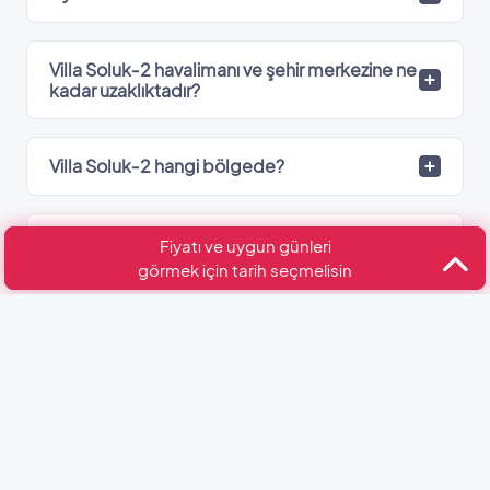
Villa Soluk‑2 havalimanı ve şehir merkezine ne
kadar uzaklıktadır?
Villa Soluk‑2 hangi bölgede?
Villa Soluk‑2’de kaç adet banyo var?
Fiyatı ve uygun günleri
görmek için tarih seçmelisin
Kültür ve Turizm Bakanlığı
Belge No: 07-9896
Benzer Villalar