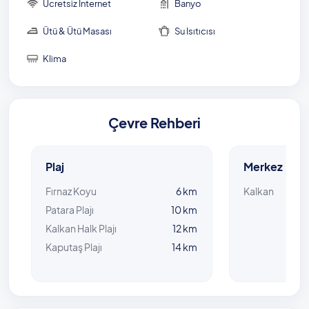
Ücretsiz İnternet
Banyo
Ütü & Ütü Masası
Su Isıtıcısı
Klima
Çevre Rehberi
Plaj
Merkez
Fırnaz Koyu
6 km
Kalkan
Patara Plajı
10 km
Kalkan Halk Plajı
12 km
Kaputaş Plajı
14 km