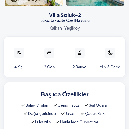
Villa Soluk‑2
Lüks, Jakuzi & Özel Havuzlu
Kalkan , Yeşilköy
4 Kişi
2 Oda
2 Banyo
Min. 3 Gece
Başlıca Özellikler
Balayı Villaları
Geniş Havuz
Süit Odalar
Doğa İçerisinde
Jakuzi
Çocuk Parkı
Lüks Villa
Harikulade Günbatımı