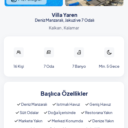
Villa Yaren
Deniz Manzaralı, Jakuzi ve 7 Odalı
Kalkan , Kalamar
16 Kişi
7 Oda
7 Banyo
Min. 5 Gece
Başlıca Özellikler
Deniz Manzaralı
Isıtmalı Havuz
Geniş Havuz
Süit Odalar
Doğa İçerisinde
Restorana Yakın
Markete Yakın
Merkezi Konumda
Denize Yakın