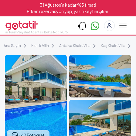
31 Ağustos'a kadar %5 fırsat!
Erken rezervasyon yap, yazın keyfini çıkar.
Fırıl Turizm Seyahat Acentası Belge No : 17075
Ana Sayfa
Kiralık Villa
Antalya Kiralık Villa
Kaş Kiralık Villa
+42 Fotoğraf