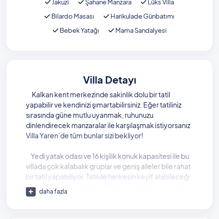
Jakuzi
Şahane Manzara
Lüks Villa
Bilardo Masası
Harikulade Günbatımı
Bebek Yatağı
Mama Sandalyesi
Villa Detayı
Kalkan kent merkezinde sakinlik dolu bir tatil
yapabilir ve kendinizi şımartabilirsiniz. Eğer tatiliniz
sırasında güne mutlu uyanmak, ruhunuzu
dinlendirecek manzaralar ile karşılaşmak istiyorsanız
Villa Yaren’de tüm bunlar sizi bekliyor!
Yedi yatak odası ve 16 kişilik konuk kapasitesi ile bu
villada çok kalabalık gruplar ve geniş aileler bile rahat
bir tatil yapabiliyor. Tatilde herkesin keyif alabileceği
olanaklara sahip olan bu villada konaklarken en ufak
daha fazla
bir strese bile yer olmayacak.
Villa Yaren, deniz manzaralı villalarımız arasında