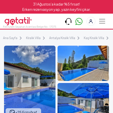
31 Ağustos'a kadar %5 fırsat!
Erken rezervasyon yap, yazın keyfini çıkar.
Fırıl Turizm Seyahat Acentası Belge No : 17075
Ana Sayfa
Kiralık Villa
Antalya Kiralık Villa
Kaş Kiralık Villa
+25 Fotoğraf