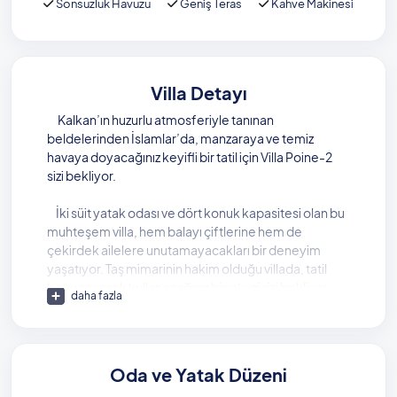
Sonsuzluk Havuzu
Geniş Teras
Kahve Makinesi
Villa Detayı
Kalkan’ın huzurlu atmosferiyle tanınan
beldelerinden İslamlar’da, manzaraya ve temiz
havaya doyacağınız keyifli bir tatil için Villa Poine-2
sizi bekliyor.
İki süit yatak odası ve dört konuk kapasitesi olan bu
muhteşem villa, hem balayı çiftlerine hem de
çekirdek ailelere unutamayacakları bir deneyim
yaşatıyor. Taş mimarinin hakim olduğu villada, tatil
boyu severek kullanacağınız bir jakuzi sizi bekliyor.
daha fazla
Villada aynı zamanda akşamlarınızı keyifli kılacak
tenis masası gibi olanaklar da bulunuyor.
Havuz terasına adım attığınız andan itibaren doğa
Oda ve Yatak Düzeni
manzarasıyla karşılaşacağınız villada, havuzun