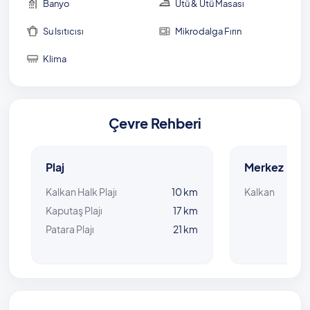
Banyo
Ütü & Ütü Masası
Su Isıtıcısı
Mikrodalga Fırın
Klima
Çevre Rehberi
Plaj
Merkez
Kalkan Halk Plajı
10 km
Kalkan
Kaputaş Plajı
17 km
Patara Plajı
21 km