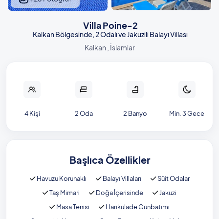
Villa Poine-2
Kalkan Bölgesinde, 2 Odalı ve Jakuzili Balayı Villası
Kalkan , İslamlar
4 Kişi
2 Oda
2 Banyo
Min. 3 Gece
Başlıca Özellikler
Havuzu Korunaklı
Balayı Villaları
Süit Odalar
Taş Mimari
Doğa İçerisinde
Jakuzi
Masa Tenisi
Harikulade Günbatımı