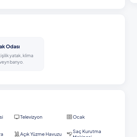
ren temiz havayla ve sadece size özel bir korunaklı yüzme
meyen, muhafazakar misafirler için de uygun olan havuz
arkete, 2 kilometrede en yakın restorana kolayca
ometre, Kalkan Halk Plajı ise yaklaşık 8 kilometre
tak Odası
kişilik yatak, klima
veyn banyo.
si
Televizyon
Ocak
Saç Kurutma
ra
Açık Yüzme Havuzu
Makinesi