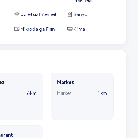
Ücretsiz İnternet
Banyo
Mikrodalga Fırın
Klima
ez
Market
n
6 km
Market
1 km
urant