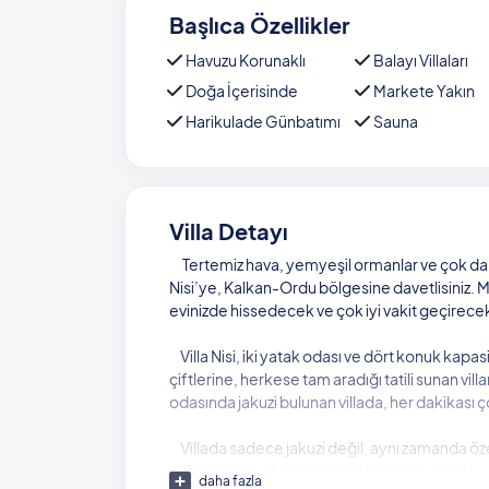
Başlıca Özellikler
Havuzu Korunaklı
Balayı Villaları
Doğa İçerisinde
Markete Yakın
Harikulade Günbatımı
Sauna
Villa Detayı
Tertemiz hava, yemyeşil ormanlar ve çok daha fa
Nisi’ye, Kalkan-Ordu bölgesine davetlisiniz. M
evinizde hissedecek ve çok iyi vakit geçirecek
Villa Nisi, iki yatak odası ve dört konuk kapas
çiftlerine, herkese tam aradığı tatili sunan vill
odasında jakuzi bulunan villada, her dakikası çok
Villada sadece jakuzi değil, aynı zamanda özel 
villada her şey hayallerinizin ötesinde olacak.
daha fazla