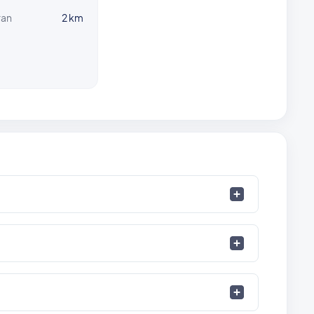
ran
2 km