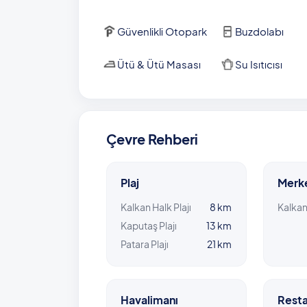
Güvenlikli Otopark
Buzdolabı
Ütü & Ütü Masası
Su Isıtıcısı
Çevre Rehberi
Plaj
Merk
Kalkan Halk Plajı
8 km
Kalka
Kaputaş Plajı
13 km
Patara Plajı
21 km
Havalimanı
Resta