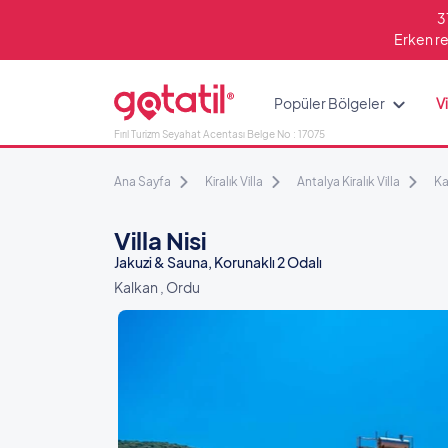
3
Erken re
Popüler Bölgeler
Vi
Fırıl Turizm Seyahat Acentası Belge No : 17075
Ana Sayfa
Kiralık Villa
Antalya Kiralık Villa
Ka
Villa Nisi
Jakuzi & Sauna, Korunaklı 2 Odalı
Kalkan , Ordu