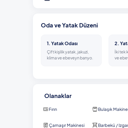
Villanın bahçesine adım attığınız andan itiba
havuzuyla karşılaşacaksınız. Dışarıdan görün
bölümü fazlasıyla keyifli.
Oda ve Yatak Düzeni
Villanızdan sadece 1 kilometrede en yakın m
ulaşabilmek mümkün. Kalkan kent merkezi 6 kil
1. Yatak Odası
2. Ya
mesafede ziyaretinizi bekliyor olacak.
Çift kişilik yatak, jakuzi,
İki tek 
Havuz Ölçüleri: 4 m x 8,20 m x 1,45 m
klima ve ebeveyn banyo.
ve ebe
Olanaklar
Fırın
Bulaşık Makine
Çamaşır Makinesi
Barbekü / Izga