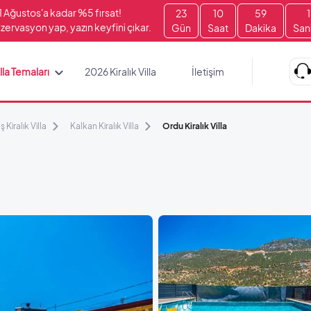
1 Ağustos'a kadar %5 fırsat!
23
10
58
5
zervasyon yap, yazın keyfini çıkar.
Gün
Saat
Dakika
San
lla Temaları
2026 Kiralık Villa
İletişim
ş Kiralık Villa
Kalkan Kiralık Villa
Ordu Kiralık Villa