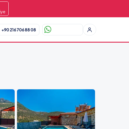
9
iye
+90 216 706 88 08