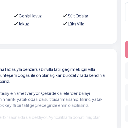
Geniş Havuz
Süit Odalar
Jakuzi
Lüks Villa
zlasıyla benzersiz bir villa tatili geçirmek için Villa
uhteşem doğası ile ön plana çıkan bu özel villada kendinizi
siniz.
itesiyle hizmet veriyor. Çekirdek ailelerden balayı
anın her iki yatak odası da süit tasarıma sahip. Birinci yatak
 keyifli bir tatil geçireceğinize emin olabilirsiniz.
bir sauna da sizi bekliyor. Ayrıcalıklarla donatılmış olan