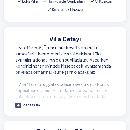
Lüks Villa
Harikulade Günbatımı
Çift Jakuzi
Sonsuzluk Havuzu
Villa Detayı
Villa Mısra-5, Üzümlü’nün keyifli ve huzurlu
atmosferini keşfetmeniz için sizi bekliyor. Lüks
ayrıntılarla donatılmış olan bu villada tatil yaparken
kendinizi her an evinizde hissedecek, aynı zamanda
bir villada olmanın lüksüne şahit olacaksınız.
Villa Mısra-5, üç yatak odasına ve altı kişilik konuk
kapasitesine sahip. Misafirlerine her zaman için en
yüksek konforu sunmaya gayret eden bu villada
yatak odaları tamamen süit olarak tasarlanmış.
daha fazla
Villanın her noktasında karşınıza çıkacak olan özel
imkanlar sayesinde, tatiliniz çok renkli ve keyifli
geçecek.