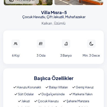
Villa Mısra-5
Çocuk Havuzlu, Çift Jakuzili, Muhafazakar
Kalkan , Üzümlü
6 Kişi
3 Oda
3 Banyo
Min. 3 Gece
Başlıca Özellikler
Havuzu Korunaklı
Balayı Villaları
Geniş Havuz
Süit Odalar
Doğa İçerisinde
Markete Yakın
Jakuzi
Çocuk Havuzu
Şahane Manzara