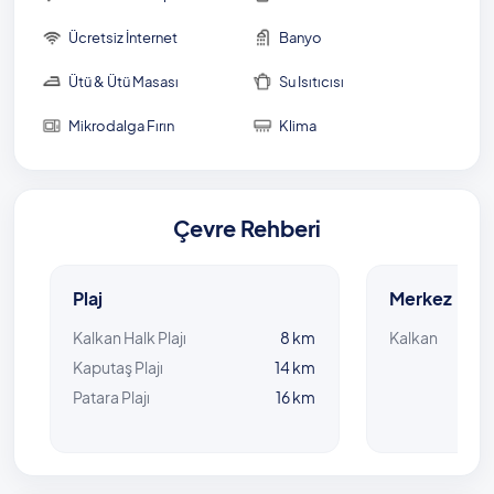
Evinizde yaptığınız her şeyi hazırlayabileceğiniz
mutfak her açıdan kapsamlı. Tüm beyaz eşyaların ve
Ücretsiz İnternet
Banyo
mutfak ekipmanlarının yer aldığı bu bölümde yemek
hazırlayabileceğiniz gibi, dilerseniz bahçede mangal
Ütü & Ütü Masası
Su Isıtıcısı
keyfi de yapabilirsiniz.
Mikrodalga Fırın
Klima
Villa Mısra-5’te tatil yaparken sevdiklerinizden ayrı
kalmak istemiyorsanız, bu villa ile birlikte
kiralayabileceğiniz diğer villalarımıza da göz
atabilirsiniz. Villa Mısra-1, Villa Mısra-2, Villa Mısra-3 ve
Çevre Rehberi
Villa Mısra-4 isimli villalarımız, bu villamıza yakında yer
alıyor. Birlikte kiralama yaparak ayrı kalmadan,
kalabalık gruplar halinde tatil yapmak mümkün.
Plaj
Merkez
Havuz Bilgisi: 4 m x 9 m x 1,60 m
Kalkan Halk Plajı
8 km
Kalkan
Kaputaş Plajı
14 km
Patara Plajı
16 km