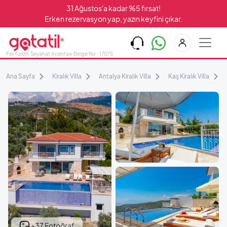
31 Ağustos'a kadar %5 fırsat!
Erken rezervasyon yap, yazın keyfini çıkar.
Fırıl Turizm Seyahat Acentası Belge No : 17075
Ana Sayfa
Kiralık Villa
Antalya Kiralık Villa
Kaş Kiralık Villa
+37 Fotoğraf