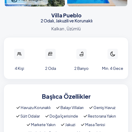
Villa Pueblo
2 Odalı, Jakuzili ve Korunaklı
Kalkan , Üzümlü
4 Kişi
2 Oda
2 Banyo
Min. 4 Gece
Başlıca Özellikler
Havuzu Korunaklı
Balayı Villaları
Geniş Havuz
Süit Odalar
Doğa İçerisinde
Restorana Yakın
Markete Yakın
Jakuzi
Masa Tenisi