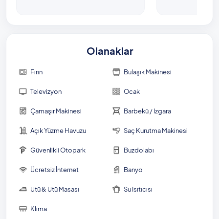
Olanaklar
Fırın
Bulaşık Makinesi
Televizyon
Ocak
Çamaşır Makinesi
Barbekü / Izgara
Açık Yüzme Havuzu
Saç Kurutma Makinesi
Güvenlikli Otopark
Buzdolabı
Ücretsiz İnternet
Banyo
Ütü & Ütü Masası
Su Isıtıcısı
Klima