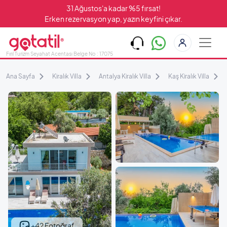
31 Ağustos'a kadar %5 fırsat!
Erken rezervasyon yap, yazın keyfini çıkar.
Fırıl Turizm Seyahat Acentası Belge No : 17075
Ana Sayfa
Kiralık Villa
Antalya Kiralık Villa
Kaş Kiralık Villa
+42 Fotoğraf