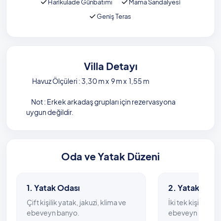
Harikulade Günbatımı
Mama Sandalyesi
Geniş Teras
Villa Detayı
Havuz Ölçüleri : 3,30 m x 9 m x 1,55 m
Not : Erkek arkadaş grupları için rezervasyona
uygun değildir.
Oda ve Yatak Düzeni
1. Yatak Odası
2. Yatak Odas
Çift kişilik yatak, jakuzi, klima ve
İki tek kişilik yat
ebeveyn banyo.
ebeveyn banyo.