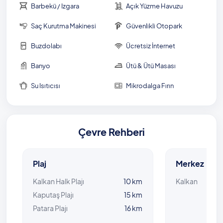
Barbekü / Izgara
Açık Yüzme Havuzu
01 Haziran - 30 Eylül tarihleri arasında iç havuzlar
Saç Kurutma Makinesi
Güvenlikli Otopark
aktif değildir.
Buzdolabı
Ücretsiz İnternet
Banyo
Ütü & Ütü Masası
Su Isıtıcısı
Mikrodalga Fırın
Çevre Rehberi
Plaj
Merkez
Kalkan Halk Plajı
10 km
Kalkan
Kaputaş Plajı
15 km
Patara Plajı
16 km