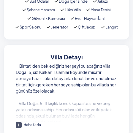
Süit Odalar
Doğa İçerisinde
Jakuzi
Şahane Manzara
Lüks Villa
Masa Tenisi
Güvenlik Kamerası
Evcil Hayvan İzinli
Spor Salonu
Jeneratör
Çift Jakuzi
Langırt
Villa Detayı
Bir tatilden beklediğiniz her şeyi bulacağınız Villa
Doğa-5, sizi Kalkan-İslamlar köyünde misafir
etmeye hazır. Lüks detaylarla donatılan ve unutulmaz
bir tatil için gereken her şeye sahip olan bu villada her
gününüz özel olacak.
Villa Doğa-5, 11 kişilik konuk kapasitesine ve beş
yatak odasına sahip. Her odası süit olan ve iki yatak
odasında jakuzi bulunan bu villada her gün
ayrıcalıklarla dolu olacak.
daha fazla