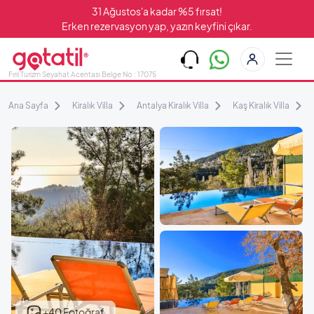
31 Ağustos'a kadar %5 fırsat!
Erken rezervasyon yap, yazın keyfini çıkar.
Fırıl Turizm Seyahat Acentası Belge No : 17075
Ana Sayfa
Kiralık Villa
Antalya Kiralık Villa
Kaş Kiralık Villa
+40 Fotoğraf