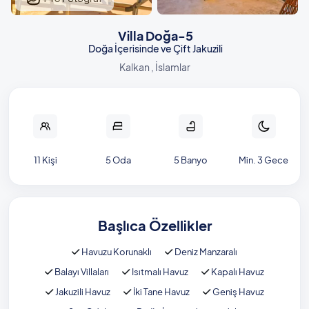
Villa Doğa-5
Doğa İçerisinde ve Çift Jakuzili
Kalkan , İslamlar
11 Kişi
5 Oda
5 Banyo
Min. 3 Gece
Başlıca Özellikler
Havuzu Korunaklı
Deniz Manzaralı
Balayı Villaları
Isıtmalı Havuz
Kapalı Havuz
Jakuzili Havuz
İki Tane Havuz
Geniş Havuz