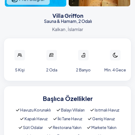
Villa Griffon
Sauna & Hamam, 2 Odalı
Kalkan , İslamlar
5 Kişi
2 Oda
2 Banyo
Min. 4 Gece
Başlıca Özellikler
Havuzu Korunaklı
Balayı Villaları
Isıtmalı Havuz
Kapalı Havuz
İki Tane Havuz
Geniş Havuz
Süit Odalar
Restorana Yakın
Markete Yakın