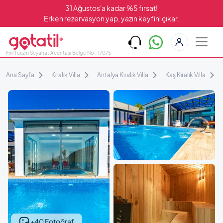
31 Ağustos'a kadar %5 fırsat!
Erken rezervasyon yap, yazın keyfini çıkar.
Fırıl Turizm Seyahat Acentası Belge No : 17075
Ana Sayfa
Kiralık Villa
Antalya Kiralık Villa
Kaş Kiralık Villa
+40 Fotoğraf