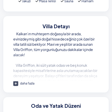
Jakuzi
Masa Tenisi
Sauna
Hamam
Villa Detayı
Kalkan’ın muhteşem doğasıyla bir arada,
evinizdeymiş gibi doğal hissedeceğiniz çok özel bir
villa tatili sizi bekliyor. Mavi ve yeşili bir arada sunan
Villa Griffon, tüm yorgunluğunuzu dakikalar içinde
alacak!
Villa Griffon, iki süit yatak odası ve beş konuk
kapasitesiyle misafirlerine asla unutamayacakları bir
deneyim yaşatıyor. Balayı çiftleri tarafından da sıkça
tercih edilen bu özel villada, birinci yatak odasında
daha fazla
çok keyif alacağınız bir jakuzi sizi bekliyor. Her
noktasında özel detaylara şahit olacağınız villada, size
özel bir sauna ve hamam da mevcut.
Oda ve Yatak Düzeni
Villanızda iki ayrı havuz bulunuyor. Kapalı ve ısıtmalı