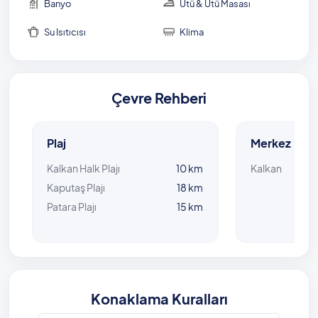
Banyo
Ütü & Ütü Masası
NOT: Bu villa, sadece aileler ve çiftler tarafından
Su Isıtıcısı
Klima
kiralanabilir. Bekar erkek gruplarının rezervasyonları
onaylanmamaktadır.
Çevre Rehberi
Plaj
Merkez
Kalkan Halk Plajı
10 km
Kalkan
Kaputaş Plajı
18 km
Patara Plajı
15 km
Konaklama Kuralları