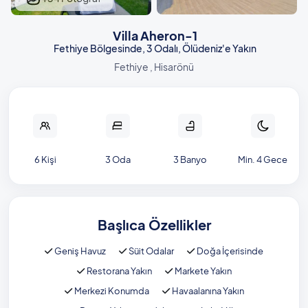
Villa Aheron-1
Fethiye Bölgesinde, 3 Odalı, Ölüdeniz'e Yakın
Fethiye , Hisarönü
6 Kişi
3 Oda
3 Banyo
Min. 4 Gece
Başlıca Özellikler
Geniş Havuz
Süit Odalar
Doğa İçerisinde
Restorana Yakın
Markete Yakın
Merkezi Konumda
Havaalanına Yakın