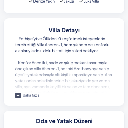
Denize Yakın
Jakuzi
Lüks Villa
Villa Detayı
Fethiye'yi ve Ölüdeniz'i keşfetmek isteyenlerin
tercih ettiği Villa Aheron-1, hem şık hem de konforlu
alanlarıyla dolu dolu bir tatil için sizleri bekliyor.
Konfor öncelikli, sade ve şık iç mekan tasarımıyla
öne çıkan Villa Aheron-1, her biri özel banyoya sahip
üç süit yatak odasıyla altı kişilik kapasiteye sahip. Ana
yatak odasında dinlendirici bir jakuziye de yer veren
villa, aynı zamanda keyifli bir salon ve tam donanımlı,
kullanışlı bir mutfak ile de konaklama deneyiminizin
daha fazla
kalitesini arttırıyor.
Güneşin tadını doyasıya çıkaracağınız geniş havuzu
ve keyifli bahçesiyle gündüzleri eğlenceli anlara
Oda ve Yatak Düzeni
mekan olan Villa Aheron-1, akşamları da huzurla