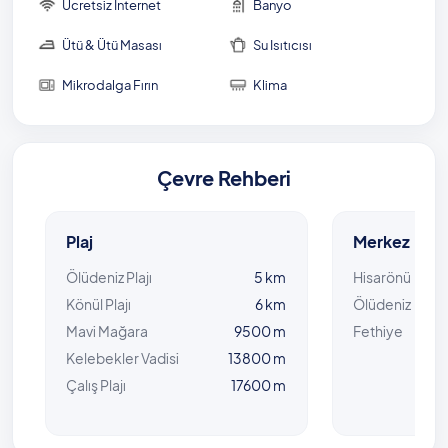
Ücretsiz İnternet
Banyo
Ütü & Ütü Masası
Su Isıtıcısı
Mikrodalga Fırın
Klima
Çevre Rehberi
Plaj
Merkez
Ölüdeniz Plajı
5 km
Hisarönü
Könül Plajı
6 km
Ölüdeniz
Mavi Mağara
9500 m
Fethiye
Kelebekler Vadisi
13800 m
Çalış Plajı
17600 m