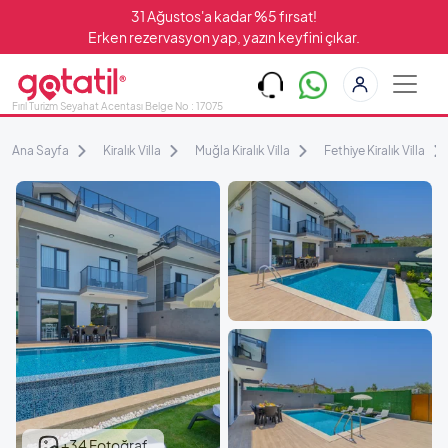
31 Ağustos'a kadar %5 fırsat!
Erken rezervasyon yap, yazın keyfini çıkar.
Fırıl Turizm Seyahat Acentası Belge No : 17075
Ana Sayfa
Kiralık Villa
Muğla Kiralık Villa
Fethiye Kiralık Villa
+34 Fotoğraf