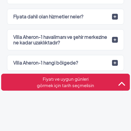
Fiyata dahil olan hizmetler neler?
Villa Aheron-1 havalimanı ve şehir merkezine
ne kadar uzaklıktadır?
Villa Aheron-1 hangi bölgede?
Fiyatı ve uygun günleri
Villa Aheron-1’de kaç adet banyo var?
görmek için tarih seçmelisin
Kültür ve Turizm Bakanlığı
Belge No: 48-8922