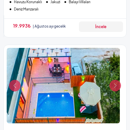
Havuzu Korunaklı
Jakuzi
Balayı Villaları
Deniz Manzaralı
19.993₺
Ağustos ayı gecelik
İncele