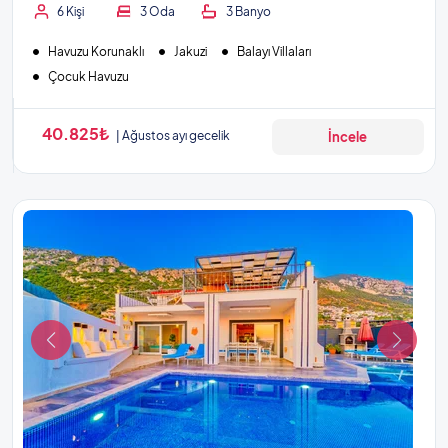
6 Kişi
3 Oda
3 Banyo
Havuzu Korunaklı
Jakuzi
Balayı Villaları
Çocuk Havuzu
40.825₺
Ağustos ayı gecelik
İncele