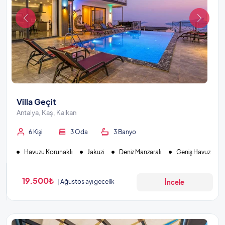
Villa Geçit
Antalya, Kaş, Kalkan
6 Kişi
3 Oda
3 Banyo
Havuzu Korunaklı
Jakuzi
Deniz Manzaralı
Geniş Havuz
19.500₺
Ağustos ayı gecelik
İncele