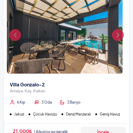
Villa Gonzalo-2
Antalya, Kaş, Kalkan
6 Kişi
3 Oda
3 Banyo
Jakuzi
Çocuk Havuzu
Deniz Manzaralı
Geniş Havuz
21.000₺
Ağustos ayı gecelik
İncele