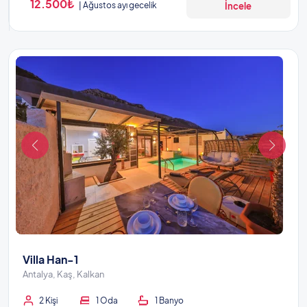
12.500₺
Ağustos ayı gecelik
İncele
Villa Han-1
Antalya, Kaş, Kalkan
2 Kişi
1 Oda
1 Banyo