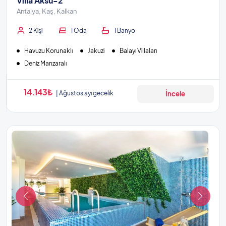
Villa Aksu-2
Antalya, Kaş, Kalkan
2 Kişi
1 Oda
1 Banyo
Havuzu Korunaklı
Jakuzi
Balayı Villaları
Deniz Manzaralı
14.143₺
Ağustos ayı gecelik
İncele