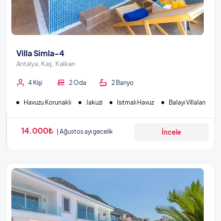
Villa Simla-4
Antalya, Kaş, Kalkan
4 Kişi
2 Oda
2 Banyo
Havuzu Korunaklı
Jakuzi
Isıtmalı Havuz
Balayı Villaları
14.000₺
Ağustos ayı gecelik
İncele