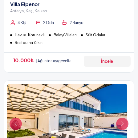
Villa Elpenor
Antalya, Kaş, Kalkan
4 Kişi
2 Oda
2 Banyo
Havuzu Korunaklı
Balayı Villaları
Süit Odalar
Restorana Yakın
10.000₺
Ağustos ayı gecelik
İncele