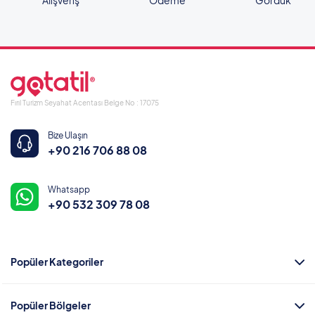
Alışveriş
Ödeme
Gördük
Fırıl Turizm Seyahat Acentası Belge No : 17075
Bize Ulaşın
+90 216 706 88 08
Whatsapp
+90 532 309 78 08
Popüler Kategoriler
Popüler Bölgeler