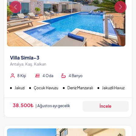
Villa Simla-3
Antalya, Kaş, Kalkan
8 Kişi
4 Oda
4 Banyo
Jakuzi
Çocuk Havuzu
Deniz Manzaralı
Jakuzili Havuz
38.500₺
Ağustos ayı gecelik
İncele