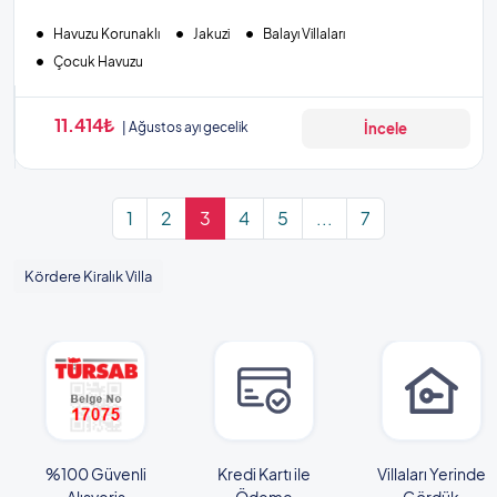
Havuzu Korunaklı
Jakuzi
Balayı Villaları
Çocuk Havuzu
11.414₺
Ağustos ayı gecelik
İncele
1
2
3
4
5
...
7
Kördere Kiralık Villa
%100 Güvenli
Kredi Kartı ile
Villaları Yerinde