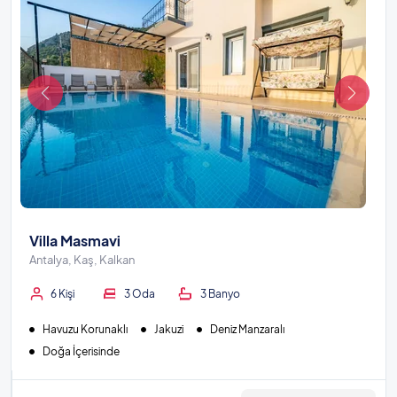
Villa Masmavi
Antalya, Kaş, Kalkan
6 Kişi
3 Oda
3 Banyo
Havuzu Korunaklı
Jakuzi
Deniz Manzaralı
Doğa İçerisinde