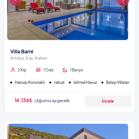
Villa Barni
Antalya, Kaş, Kalkan
2 Kişi
1 Oda
1 Banyo
Havuzu Korunaklı
Jakuzi
Isıtmalı Havuz
Balayı Villaları
16.136₺
Ağustos ayı gecelik
İncele