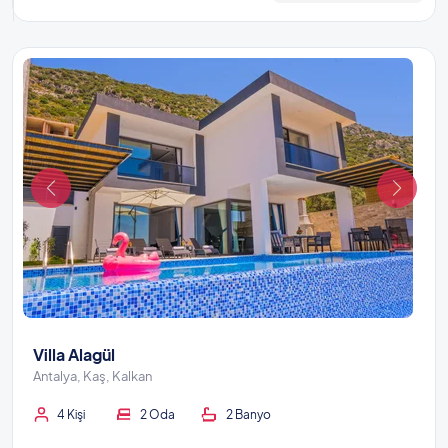
Villa Alagül
Antalya, Kaş, Kalkan
4 Kişi
2 Oda
2 Banyo