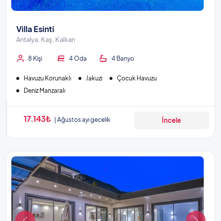
Villa Esinti
Antalya, Kaş, Kalkan
8 Kişi
4 Oda
4 Banyo
Havuzu Korunaklı
Jakuzi
Çocuk Havuzu
Deniz Manzaralı
17.143₺
Ağustos ayı gecelik
İncele