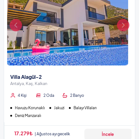
Villa Alagül-2
Antalya, Kaş, Kalkan
4 Kişi
2 Oda
2 Banyo
Havuzu Korunaklı
Jakuzi
Balayı Villaları
Deniz Manzaralı
17.279₺
Ağustos ayı gecelik
İncele