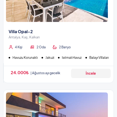
Villa Opal-2
Antalya, Kaş, Kalkan
4 Kişi
2 Oda
2 Banyo
Havuzu Korunaklı
Jakuzi
Isıtmalı Havuz
Balayı Villaları
24.000₺
Ağustos ayı gecelik
İncele