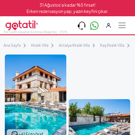
31 Ağustos'a kadar %5 fırsat!
Erken rezervasyon yap, yazın keyfini çıkar.
Fırıl Turizm Seyahat Acentası Belge No : 17075
Ana Sayfa
Kiralık Villa
Antalya Kiralık Villa
Kaş Kiralık Villa
+41 Fotoğraf