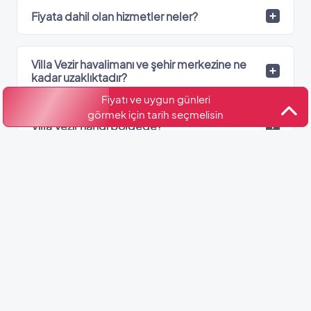
Fiyata dahil olan hizmetler neler?
Villa Vezir havalimanı ve şehir merkezine ne
kadar uzaklıktadır?
Fiyatı ve uygun günleri
görmek için tarih seçmelisin
Villa Vezir hangi bölgede?
Villa Vezir’de kaç adet banyo var?
Kültür ve Turizm Bakanlığı
Belge No: 07-11433