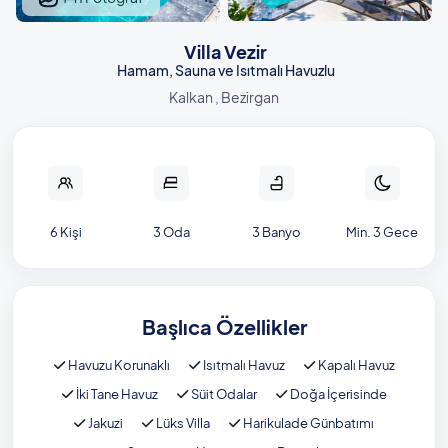
Villa Vezir
Hamam, Sauna ve Isıtmalı Havuzlu
Kalkan , Bezirgan
6 Kişi
3 Oda
3 Banyo
Min. 3 Gece
Başlıca Özellikler
Havuzu Korunaklı
Isıtmalı Havuz
Kapalı Havuz
İki Tane Havuz
Süit Odalar
Doğa İçerisinde
Jakuzi
Lüks Villa
Harikulade Günbatımı