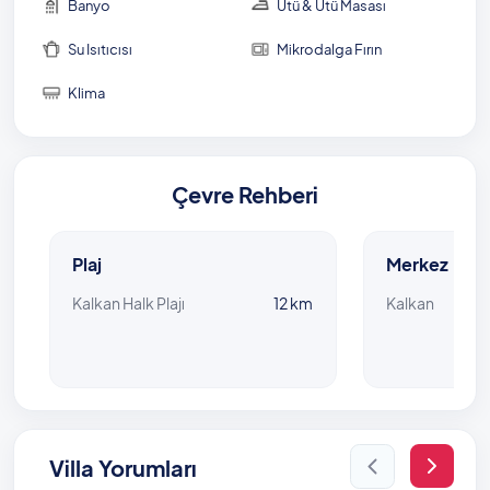
Banyo
Ütü & Ütü Masası
Kapalı Havuz Ölçüleri: 3,50 m x 7 m x 1.35 m
Su Isıtıcısı
Mikrodalga Fırın
Klima
Çevre Rehberi
Plaj
Merkez
Kalkan Halk Plajı
12 km
Kalkan
Villa Yorumları