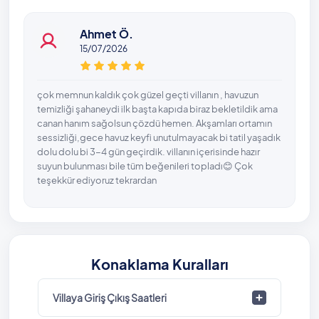
Ahmet Ö.
15/07/2026
çok memnun kaldık çok güzel geçti villanın , havuzun
temizliği şahaneydi ilk başta kapıda biraz bekletildik ama
canan hanım sağolsun çözdü hemen. Akşamları ortamın
sessizliği,gece havuz keyfi unutulmayacak bi tatil yaşadık
dolu dolu bi 3-4 gün geçirdik. villanın içerisinde hazır
suyun bulunması bile tüm beğenileri topladı😊 Çok
teşekkür ediyoruz tekrardan
Konaklama Kuralları
Villaya Giriş Çıkış Saatleri