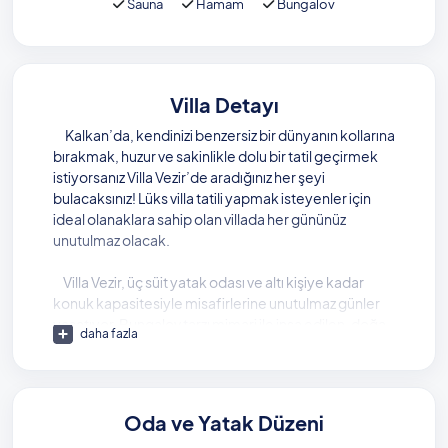
Sauna
Hamam
Bungalov
Villa Detayı
Kalkan’da, kendinizi benzersiz bir dünyanın kollarına
bırakmak, huzur ve sakinlikle dolu bir tatil geçirmek
istiyorsanız Villa Vezir’de aradığınız her şeyi
bulacaksınız! Lüks villa tatili yapmak isteyenler için
ideal olanaklara sahip olan villada her gününüz
unutulmaz olacak.
Villa Vezir, üç süit yatak odası ve altı kişiye kadar
konuk kapasitesiyle misafirlerine unutulmaz günler
yaşatıyor. Bungalov tarzı mimari ile inşa edilen, doğa
daha fazla
ile tam uyum sağlayan bu villada, tatil boyunca
doyasıya tadını çıkarabileceğiniz bir jakuzi de yer
alıyor.
Oda ve Yatak Düzeni
Biri kapalı olmak üzere iki ayrı havuzu bulunan