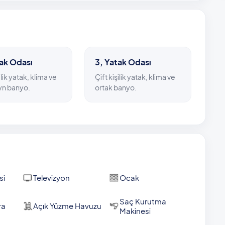
 ve restoran ise 400 metrede hizmet veriyor.
tak Odası
3, Yatak Odası
ilik yatak, klima ve
Çift kişilik yatak, klima ve
n banyo.
ortak banyo.
si
Televizyon
Ocak
Saç Kurutma
ra
Açık Yüzme Havuzu
Makinesi