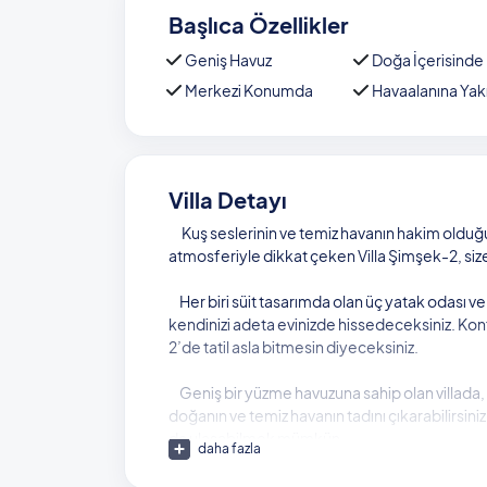
Başlıca Özellikler
Geniş Havuz
Doğa İçerisinde
Merkezi Konumda
Havaalanına Yak
Villa Detayı
Kuş seslerinin ve temiz havanın hakim olduğ
atmosferiyle dikkat çeken Villa Şimşek-2, size 
Her biri süit tasarımda olan üç yatak odası ve a
kendinizi adeta evinizde hissedeceksiniz. Konf
2’de tatil asla bitmesin diyeceksiniz.
Geniş bir yüzme havuzuna sahip olan villada, 
doğanın ve temiz havanın tadını çıkarabilirsini
da ulaşabilmek mümkün.
daha fazla
Villanızdan Dalyan kent merkezine 1 kilometred