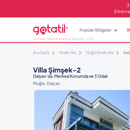
3
Erken re
Popüler Bölgeler
Vi
Fırıl Turizm Seyahat Acentası Belge No : 17075
Ana Sayfa
Kiralık Villa
Muğla Kiralık Villa
Daly
Villa Şimşek-2
Dalyan`da, Merkezi Konumda ve 3 Odalı
Muğla , Dalyan