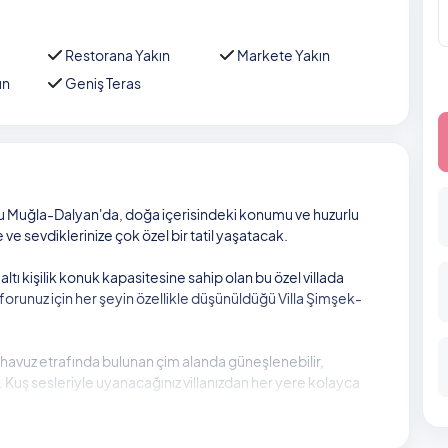
Restorana Yakın
Markete Yakın
ın
Geniş Teras
u Muğla-Dalyan'da, doğa içerisindeki konumu ve huzurlu
ve sevdiklerinize çok özel bir tatil yaşatacak.
ltı kişilik konuk kapasitesine sahip olan bu özel villada
orunuz için her şeyin özellikle düşünüldüğü Villa Şimşek-
havuz etrafında bulunan çim alanda güneşlenebilir,
z. Kuş sesleriyle uyanacağınız villanızdan her yere kolayca
e ulaşabileceğiniz gibi, İztuzu Plajı’na yaklaşık 13