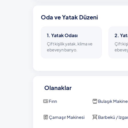
kilometrede gitmek mümkün. En yakın market
Oda ve Yatak Düzeni
Havuz Bilgisi: 3,9 m x 7 m x 1,50 m
1. Yatak Odası
2. Ya
Çift kişilik yatak, klima ve
Çift kiş
ebeveyn banyo.
ebevey
Olanaklar
Fırın
Bulaşık Makine
Çamaşır Makinesi
Barbekü / Izga