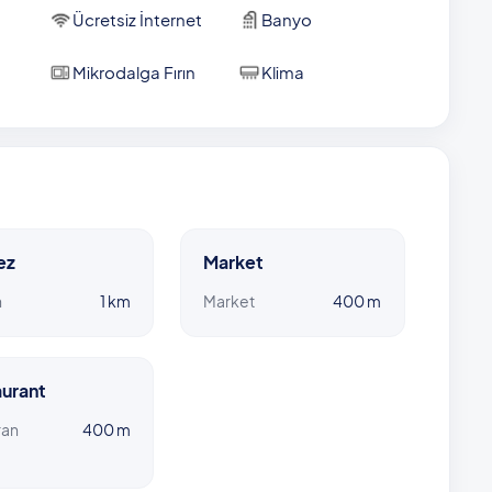
Ücretsiz İnternet
Banyo
Mikrodalga Fırın
Klima
ez
Market
n
1 km
Market
400 m
urant
ran
400 m