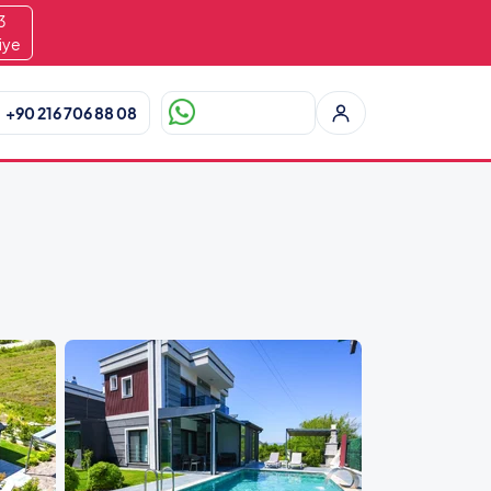
1
iye
+90 216 706 88 08