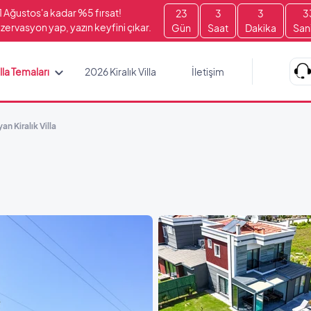
1 Ağustos'a kadar %5 fırsat!
23
3
3
3
zervasyon yap, yazın keyfini çıkar.
Gün
Saat
Dakika
San
lla Temaları
2026 Kiralık Villa
İletişim
an Kiralık Villa