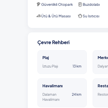
Güvenlikli Otopark
Buzdolabı
Ütü & Ütü Masası
Su Isıtıcısı
Çevre Rehberi
Plaj
Merk
İztuzu Plajı
13 km
Dalya
Havalimanı
Resta
Dalaman
24 km
Resto
Havalimanı