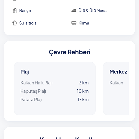
Banyo
Ütü & Ütü Masası
Su Isıtıcısı
Klima
Çevre Rehberi
Plaj
Merkez
Kalkan Halk Plajı
3 km
Kalkan
Kaputaş Plajı
10 km
Patara Plajı
17 km