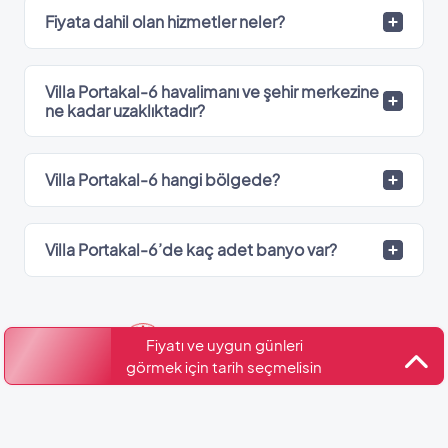
Fiyata dahil olan hizmetler neler?
Villa Portakal-6 havalimanı ve şehir merkezine
ne kadar uzaklıktadır?
Villa Portakal-6 hangi bölgede?
Villa Portakal-6’de kaç adet banyo var?
Kültür ve Turizm Bakanlığı
Fiyatı ve uygun günleri
Belge No: 07-6377
görmek için tarih seçmelisin