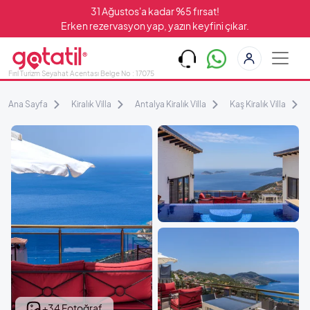
31 Ağustos'a kadar %5 fırsat!
Erken rezervasyon yap, yazın keyfini çıkar.
Fırıl Turizm Seyahat Acentası Belge No : 17075
Ana Sayfa
Kiralık Villa
Antalya Kiralık Villa
Kaş Kiralık Villa
+34 Fotoğraf