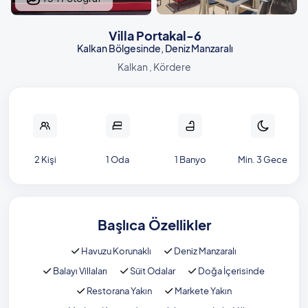
Villa Portakal-6
Kalkan Bölgesinde, Deniz Manzaralı
Kalkan , Kördere
2 Kişi
1 Oda
1 Banyo
Min. 3 Gece
Başlıca Özellikler
Havuzu Korunaklı
Deniz Manzaralı
Balayı Villaları
Süit Odalar
Doğa İçerisinde
Restorana Yakın
Markete Yakın