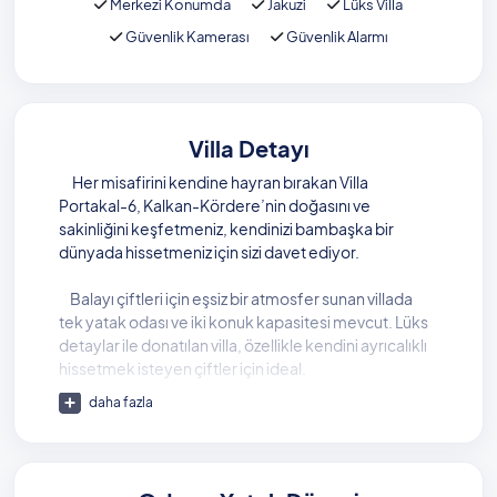
Merkezi Konumda
Jakuzi
Lüks Villa
Güvenlik Kamerası
Güvenlik Alarmı
Villa Detayı
Her misafirini kendine hayran bırakan Villa
Portakal-6, Kalkan-Kördere’nin doğasını ve
sakinliğini keşfetmeniz, kendinizi bambaşka bir
dünyada hissetmeniz için sizi davet ediyor.
Balayı çiftleri için eşsiz bir atmosfer sunan villada
tek yatak odası ve iki konuk kapasitesi mevcut. Lüks
detaylar ile donatılan villa, özellikle kendini ayrıcalıklı
hissetmek isteyen çiftler için ideal.
daha fazla
Villada, gördüğünüz ilk andan itibaren sizi etkisi
altına alacak muhteşem bir manzara ile
karşılaşacaksınız. Denizin sonsuz maviliğine şahit
olacağınız bu manzara, villanıza ait özel ve korunaklı