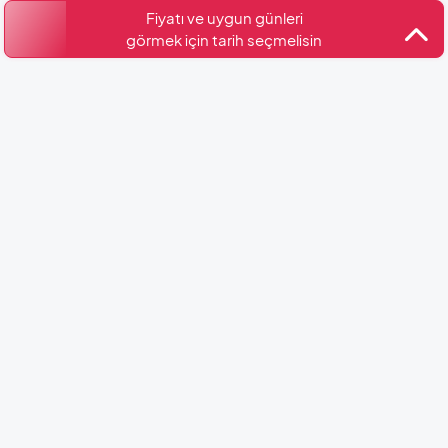
Belge No: 07-4676
Fiyatı ve uygun günleri
görmek için tarih seçmelisin
Benzer Villalar
Villa Alkimedon
Kalkan / İslamlar