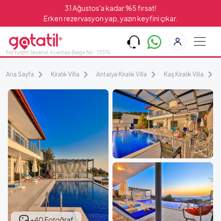
31 Ağustos'a kadar %5 fırsat!
Erken rezervasyon yap, yazın keyfini çıkar.
Fırıl Turizm Seyahat Acentası Belge No : 17075
Ana Sayfa
Kiralık Villa
Antalya Kiralık Villa
Kaş Kiralık Villa
+40 Fotoğraf