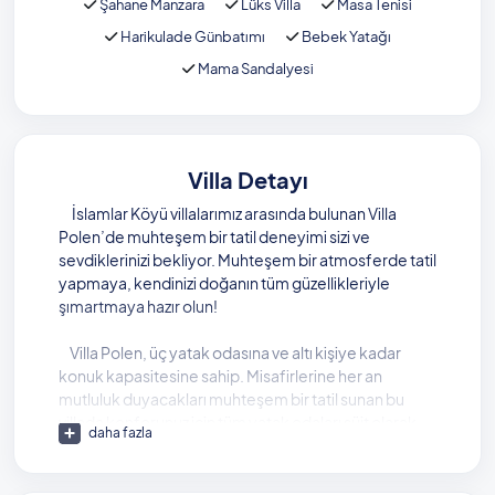
Şahane Manzara
Lüks Villa
Masa Tenisi
Harikulade Günbatımı
Bebek Yatağı
Mama Sandalyesi
Villa Detayı
İslamlar Köyü villalarımız arasında bulunan Villa
Polen’de muhteşem bir tatil deneyimi sizi ve
sevdiklerinizi bekliyor. Muhteşem bir atmosferde tatil
yapmaya, kendinizi doğanın tüm güzellikleriyle
şımartmaya hazır olun!
Villa Polen, üç yatak odasına ve altı kişiye kadar
konuk kapasitesine sahip. Misafirlerine her an
mutluluk duyacakları muhteşem bir tatil sunan bu
villada konforunuz için tüm yatak odaları süit olarak
daha fazla
tasarlanmış. Villanın sahip olduğu özel imkanlar
sayesinde, balayı çiftleri de Villa Polen’i sıkça tercih
ediyor.