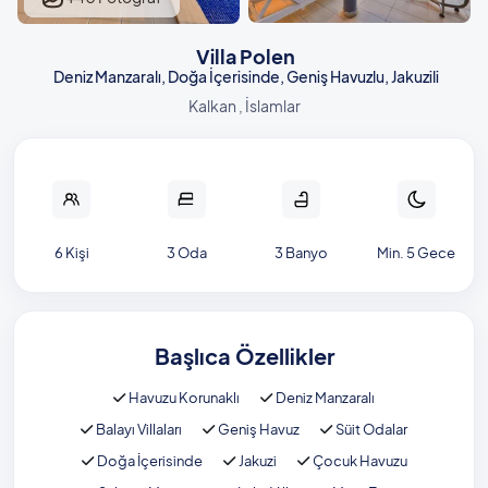
Villa Polen
Deniz Manzaralı, Doğa İçerisinde, Geniş Havuzlu, Jakuzili
Kalkan , İslamlar
6 Kişi
3 Oda
3 Banyo
Min. 5 Gece
Başlıca Özellikler
Havuzu Korunaklı
Deniz Manzaralı
Balayı Villaları
Geniş Havuz
Süit Odalar
Doğa İçerisinde
Jakuzi
Çocuk Havuzu