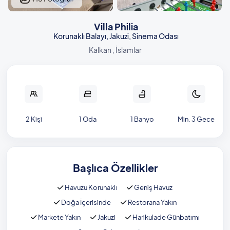
Villa Philia
Korunaklı Balayı, Jakuzi, Sinema Odası
Kalkan , İslamlar
2 Kişi
1 Oda
1 Banyo
Min. 3 Gece
Başlıca Özellikler
Havuzu Korunaklı
Geniş Havuz
Doğa İçerisinde
Restorana Yakın
Markete Yakın
Jakuzi
Harikulade Günbatımı