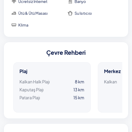
Ücretsiz İnternet
Banyo
Ütü & Ütü Masası
Su Isıtıcısı
Klima
Çevre Rehberi
Plaj
Merkez
Kalkan Halk Plajı
8 km
Kalkan
Kaputaş Plajı
13 km
Patara Plajı
15 km