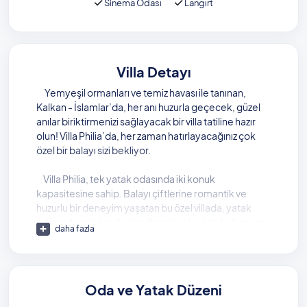
Sinema Odası
Langırt
Villa Detayı
Yemyeşil ormanları ve temiz havası ile tanınan,
Kalkan - İslamlar’da, her anı huzurla geçecek, güzel
anılar biriktirmenizi sağlayacak bir villa tatiline hazır
olun! Villa Philia’da, her zaman hatırlayacağınız çok
özel bir balayı sizi bekliyor.
Villa Philia, tek yatak odasında iki konuk
kapasitesine sahip. Balayı çiftlerine romantik ve
huzurlu bir deneyim yaşatan bu özel villada, yatak
odasında çok keyif alacağınız bir jakuzi de bulunuyor.
daha fazla
Langırt gibi eğlenceli olanaklara da yer verilen
villada, çok keyifli bir yüzme havuzu mevcut.
Dışarıdan görünmeyen bu yüzme havuzu,
Oda ve Yatak Düzeni
muhafazakar misafirleri de memnun edecek