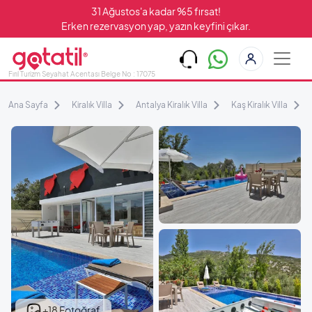
31 Ağustos'a kadar %5 fırsat!
Erken rezervasyon yap, yazın keyfini çıkar.
Fırıl Turizm Seyahat Acentası Belge No : 17075
Ana Sayfa
Kiralık Villa
Antalya Kiralık Villa
Kaş Kiralık Villa
+18 Fotoğraf