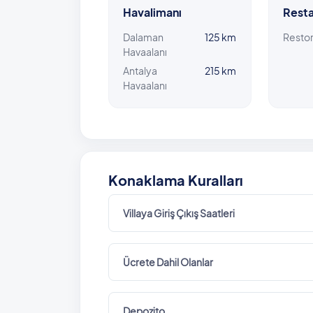
Havalimanı
Resta
Dalaman
125 km
Resto
Havaalanı
Antalya
215 km
Havaalanı
Konaklama Kuralları
Villaya Giriş Çıkış Saatleri
Ücrete Dahil Olanlar
Depozito