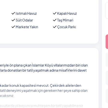
Isıtmalı Havuz
Kapalı Havuz
Süit Odalar
Taş Mimari
Markete Yakın
Çocuk Parkı
yle ön plana çıkan İslamlar Köyü villalarımızdan biri olan
arla donatılan bir tatil yaşatmak adına misafirlerini davet
ye kadar konuk kapasitesi mevcut. Çekirdek ailelerden
tatil deneyimi yaşatmak için gereken her şeye sahip olan
acaksınız.
 havuzlarda yıl boyunca muhteşem bir tatil yapabilmeniz