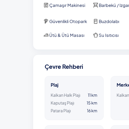
Kapalı Havuz Ölçüleri: 2.70 m x 3.90 m x 1.30
Çamaşır Makinesi
Barbekü / Izga
NOT: 1 Haziran- 30 Eylül tarihleri arasında res
Güvenlikli Otopark
Buzdolabı
NOT: Havuz ısıtması kullanacak misafirlerimiz
kullanabilmektedirler. Havuz ısısının ideal ısıya
Ütü & Ütü Masası
Su Isıtıcısı
tatil süresinden 2 gün önce bilgi vermeleri g
Çevre Rehberi
Plaj
Merk
Kalkan Halk Plajı
11 km
Kalka
Kaputaş Plajı
15 km
Patara Plajı
16 km