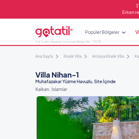
3
Erken re
Popüler Bölgeler
Vi
Fırıl Turizm Seyahat Acentası Belge No : 17075
Ana Sayfa
Kiralık Villa
Antalya Kiralık Villa
Ka
Villa Nihan-1
Muhafazakar Yüzme Havuzlu, Site İçinde
Kalkan , İslamlar