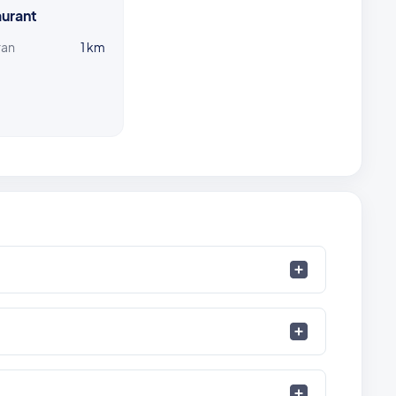
urant
ran
1 km