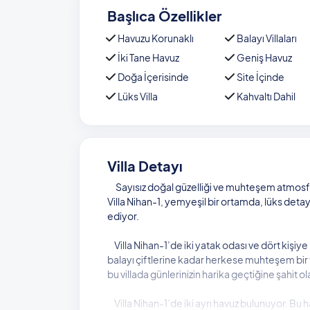
Başlıca Özellikler
Havuzu Korunaklı
Balayı Villaları
İki Tane Havuz
Geniş Havuz
Doğa İçerisinde
Site İçinde
Lüks Villa
Kahvaltı Dahil
Villa Detayı
Sayısız doğal güzelliği ve muhteşem atmosferi
Villa Nihan-1, yemyeşil bir ortamda, lüks detayl
ediyor.
Villa Nihan-1’de iki yatak odası ve dört kişi
balayı çiftlerine kadar herkese muhteşem bir 
bu villada günlerinizin harika geçtiğine şahit ol
Villa Nihan-1’de iki ayrı havuz bulunuyor. Bu