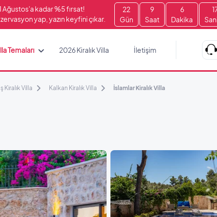
1 Ağustos'a kadar %5 fırsat!
22
9
6
1
zervasyon yap, yazın keyfini çıkar.
Gün
Saat
Dakika
San
lla Temaları
2026 Kiralık Villa
İletişim
ş Kiralık Villa
Kalkan Kiralık Villa
İslamlar Kiralık Villa