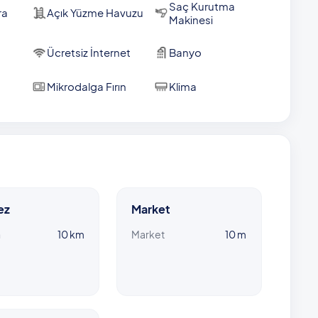
 m
Saç Kurutma
ra
Açık Yüzme Havuzu
Makinesi
toranımızda ücretsiz kahvaltı servisi vardır.
Ücretsiz İnternet
Banyo
 günlük 1600 TL ekstra ücretle havuz ısıtması
 ulaşması için, ısıtmalı havuzu kullanacak misafirlerimizin,
Mikrodalga Fırın
Klima
erekmektedir.
ez
Market
n
10 km
Market
10 m