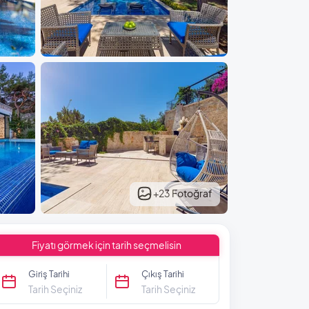
+23 Fotoğraf
Fiyatı görmek için tarih seçmelisin
Giriş Tarihi
Çıkış Tarihi
Tarih Seçiniz
Tarih Seçiniz