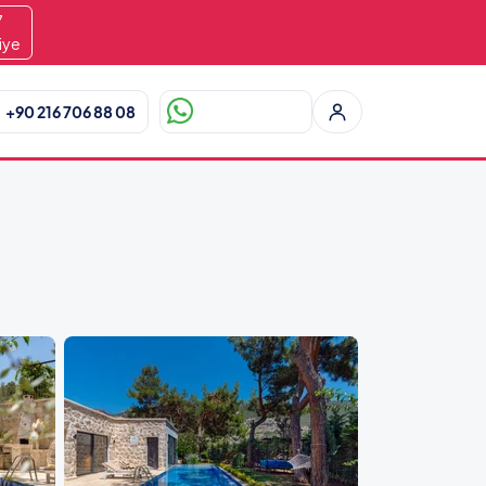
6
iye
+90 216 706 88 08