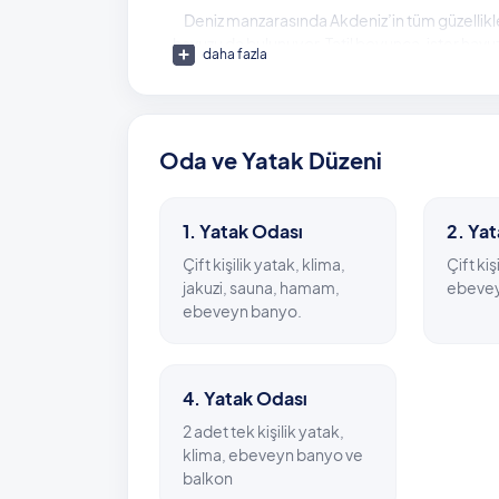
Deniz manzarasında Akdeniz’in tüm güzellikleri
havuzu da bulunuyor. Tatil boyunca, ister ha
daha fazla
ulaşabileceğiniz Kalkan Halk Plajı’nda eğlenceli
ve market ile Kalkan kent merkezi ise sadece
Havuz Ölçüleri: 4m x 9m x 1,50m
Oda ve Yatak Düzeni
Çocuk Havuzu Ölçüleri: 2,5m x 2,5m x 40 c
1. Yatak Odası
2. Ya
Çift kişilik yatak, klima,
Çift kiş
jakuzi, sauna, hamam,
ebevey
ebeveyn banyo.
4. Yatak Odası
2 adet tek kişilik yatak,
klima, ebeveyn banyo ve
balkon