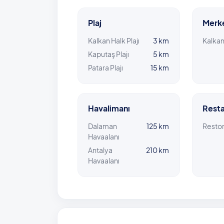
Plaj
Merk
Kalkan Halk Plajı
3 km
Kalka
Kaputaş Plajı
5 km
Patara Plajı
15 km
Havalimanı
Resta
Dalaman
125 km
Resto
Havaalanı
Antalya
210 km
Havaalanı