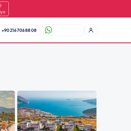
8
iye
+90 216 706 88 08