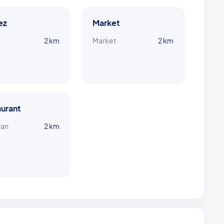
ez
Market
n
2 km
Market
2 km
urant
ran
2 km