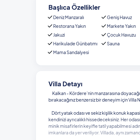
Başlıca Özellikler
Deniz Manzaralı
Geniş Havuz
Restorana Yakın
Markete Yakın
Jakuzi
Çocuk Havuzu
Harikulade Günbatımı
Sauna
Mama Sandalyesi
Villa Detayı
Kalkan - Kördere’nin manzarasına doyacağınız
bırakacağınız benzersiz bir deneyim için Villa N
Dört yatak odası ve sekiz kişilik konuk kapasit
kendinizi ayrıcalıklı hissedeceksiniz. Her odası
minik misafirlerin keyifle tatil yapabilmesi 
imkanlara da yer veriliyor. Villada, aynı zam