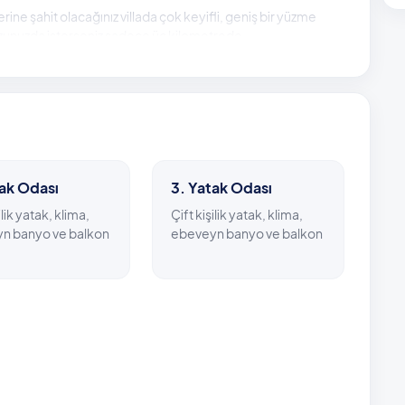
ne şahit olacağınız villada çok keyifli, geniş bir yüzme
vuzunuzda isterseniz sadece üç kilometrede
 vakit geçirebilirsiniz. Villa çevresindeki en yakın restoran
 iki kilometre mesafede bulunuyor.
m
tak Odası
3. Yatak Odası
ilik yatak, klima,
Çift kişilik yatak, klima,
n banyo ve balkon
ebeveyn banyo ve balkon