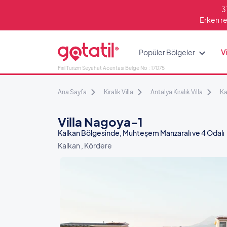
3
Erken re
Popüler Bölgeler
Vi
Fırıl Turizm Seyahat Acentası Belge No : 17075
Ana Sayfa
Kiralık Villa
Antalya Kiralık Villa
Ka
Villa Nagoya-1
Kalkan Bölgesinde, Muhteşem Manzaralı ve 4 Odalı
Kalkan , Kördere