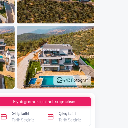
+43 Fotoğraf
Fiyatı görmek için tarih seçmelisin
Giriş Tarihi
Çıkış Tarihi
Tarih Seçiniz
Tarih Seçiniz