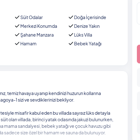
Süit Odalar
Doğa İçerisinde
Merkezi Konumda
Denize Yakın
Şahane Manzara
Lüks Villa
Hamam
Bebek Yatağı
, temiz havaya uyanıp kendinizi huzurun kollarına
agoya-1 sizi ve sevdiklerinizi bekliyor.
esiyle misafir kabul eden bu villada sayısız lüks detayla
 süit olan villada, birinci yatak odasında jakuzi bulunurken,
adına mama sandalyesi, bebek yatağı ve çocuk havuzu gibi
anda sadece size özel bir hamam ve sauna da bulunuyor.