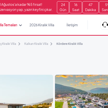
1 Ağustos'a kadar %5 fırsat!
24
16
47
5
zervasyon yap, yazın keyfini çıkar.
Gün
Saat
Dakika
San
lla Temaları
2026 Kiralık Villa
İletişim
ş Kiralık Villa
Kalkan Kiralık Villa
Kördere Kiralık Villa