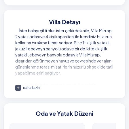
Villa Detayı
İster balayı çifti olun ister çekirdek aile, Villa Mızrap,
2 yatak odası ve 4 kişi kapasitesi ile kendinizi huzurun
kollarına bırakma fırsatı veriyor. Bir çift kişilik yataklı,
jakuzili ebeveyn banyolu oda ve bir de iki tek kişilik
yatakli, ebeveyn banyolu odasıyla Villa Mızrap,
dışarıdan görünmeyen havuz ve çevresinde yer alan
güneşlenme terası misafirlerin huzurlu bir şekilde tatil
yapabilmelerini sağlıyor.
Doğa içerisinde yer alan konumu ile şehrin
daha fazla
karmaşasından uzak kalmanızı sağladığı gibi aynı
zamanda kolayca dilediğiniz her yere de ulaşabilme
fırsatınız var. Tatil boyunca, Akdeniz’in muhteşem
mutfağını denemek isterseniz 2 km uzaklıkta hizmet
Oda ve Yatak Düzeni
veren restoranları ziyaret edebilirsiniz. Yine aynı
mesafede yer alan marketlerde de ihtiyaçlarınızı
kolayca temin edebilirsiniz.