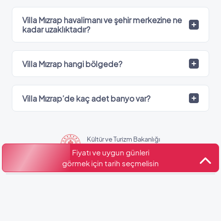
Villa Mızrap havalimanı ve şehir merkezine ne
kadar uzaklıktadır?
Villa Mızrap hangi bölgede?
Villa Mızrap’de kaç adet banyo var?
Kültür ve Turizm Bakanlığı
Belge No: 07-4653
Fiyatı ve uygun günleri
görmek için tarih seçmelisin
Benzer Villalar