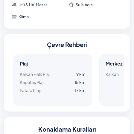
Ütü & Ütü Masası
Su Isıtıcısı
Klima
Çevre Rehberi
Plaj
Merkez
Kalkan Halk Plajı
9 km
Kalkan
Kaputaş Plajı
15 km
Patara Plajı
17 km
Konaklama Kuralları