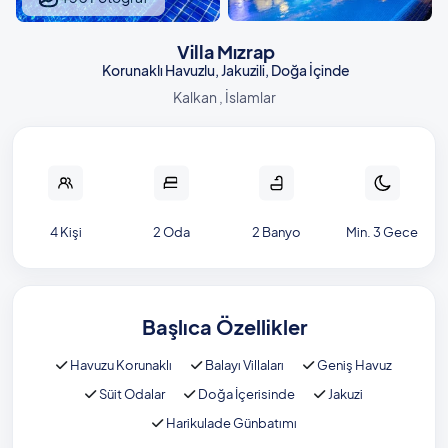
Villa Mızrap
Korunaklı Havuzlu, Jakuzili, Doğa İçinde
Kalkan , İslamlar
4 Kişi
2 Oda
2 Banyo
Min. 3 Gece
Başlıca Özellikler
Havuzu Korunaklı
Balayı Villaları
Geniş Havuz
Süit Odalar
Doğa İçerisinde
Jakuzi
Harikulade Günbatımı