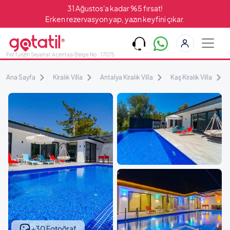
31 Ağustos'a kadar %5 fırsat!
Erken rezervasyon yap, yazın keyfini çıkar.
Fırıl Turizm Seyahat Acentası Belge No : 17075
Ana Sayfa
Kiralık Villa
Antalya Kiralık Villa
Kaş Kiralık Villa
+30 Fotoğraf