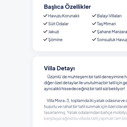
Başlıca Özellikler
Havuzu Korunaklı
Balayı Villaları
Süit Odalar
Taş Mimari
Jakuzi
Şahane Manzar
Şömine
Sonsuzluk Havu
Villa Detayı
Üzümlü’de muhteşem bir tatil deneyimine ha
diğer özel detaylar ile unutulmaz bir tatil içi
ayrıcalıklı hissedeceğiniz bir tatil sizi bekliyor!
Villa Mısra-3, toplamda iki yatak odasına ve d
huzurlu ve rahat bir tatil sunmak için özel olara
tasarlanmış. Yatak odalarından bahçe mobilyal
karşılaşacağınız bu villada tatil yapmak tam bir