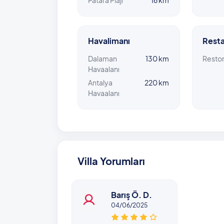
Havalimanı
Resta
Dalaman
130 km
Resto
Havaalanı
Antalya
220 km
Havaalanı
Villa Yorumları
Barış Ö. D.
04/06/2025