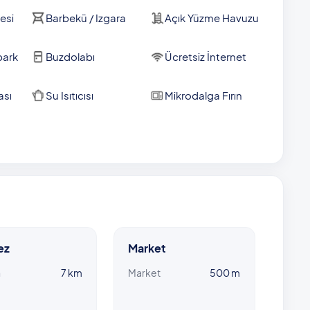
ilometre yol kat ederek ulaşmak mümkün. Kalkan kent
trede sizi bekliyor olacak. Tatil boyunca, sadece 500
esi
Barbekü / Izgara
Açık Yüzme Havuzu
z için hizmet veriyor olacak. Restoranlar ise iki kilometre
park
Buzdolabı
Ücretsiz İnternet
n konumlarda bulunan diğer villalarımız, Villa Mısra-1, Villa
ikte kiralama yapabilmeniz de mümkün. Bu villaları bir arada
ası
Su Isıtıcısı
Mikrodalga Fırın
 bir tatil geçirebilirsiniz.
imiz günlük 1000 TL ekstra ücretle havuz ısıtması
 ulaşması için, ısıtmalı havuzu kullanacak misafirlerimizin,
erekmektedir.
ez
Market
n
7 km
Market
500 m