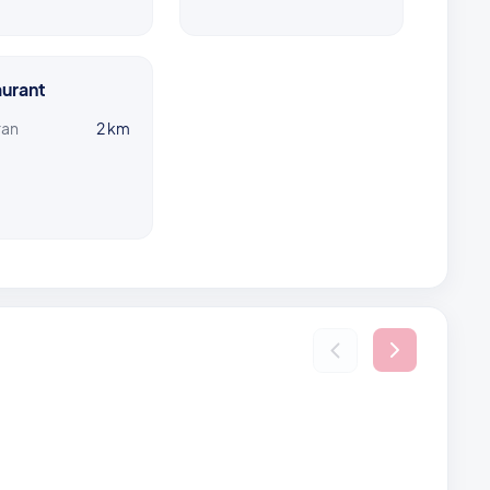
urant
ran
2 km