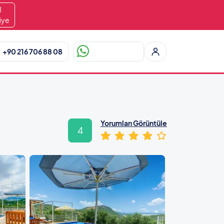
0
iye
+90 216 706 88 08
Yorumları Görüntüle
4