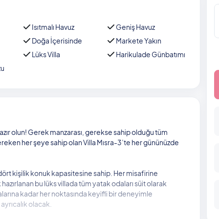
Isıtmalı Havuz
Geniş Havuz
Doğa İçerisinde
Markete Yakın
a
Lüks Villa
Harikulade Günbatımı
zu
zır olun! Gerek manzarası, gerekse sahip olduğu tüm
n gereken her şeye sahip olan Villa Mısra-3’te her gününüzde
ört kişilik konuk kapasitesine sahip. Her misafirine
k hazırlanan bu lüks villada tüm yatak odaları süit olarak
arına kadar her noktasında keyifli bir deneyimle
 ayrıcalık olacak.