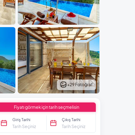
+29 Fotoğraf
Fiyatı görmek için tarih seçmelisin
Giriş Tarihi
Çıkış Tarihi
Tarih Seçiniz
Tarih Seçiniz