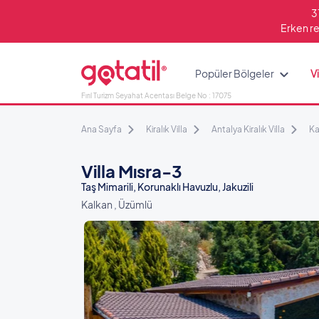
3
Erken re
Popüler Bölgeler
Vi
Fırıl Turizm Seyahat Acentası Belge No : 17075
Ana Sayfa
Kiralık Villa
Antalya Kiralık Villa
Ka
Villa Mısra-3
Taş Mimarili, Korunaklı Havuzlu, Jakuzili
Kalkan , Üzümlü