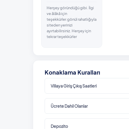
Herşey göründüğü gibi. İlgi
ve âlâkâ için
teşekkürler.gönül rahatlığıyla
siteden yerinizi
ayırtabilirsiniz. Herşey için
tekrar teşekkürler
Konaklama Kuralları
Villaya Giriş Çıkış Saatleri
Ücrete Dahil Olanlar
Depozito