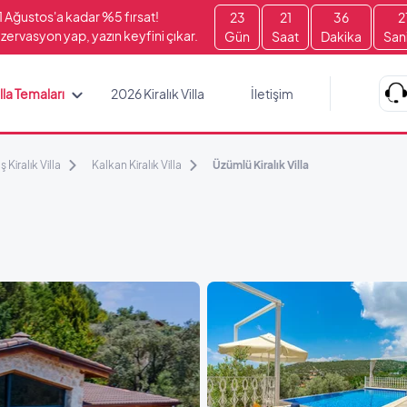
1 Ağustos'a kadar %5 fırsat!
23
21
36
2
zervasyon yap, yazın keyfini çıkar.
Gün
Saat
Dakika
San
lla Temaları
2026 Kiralık Villa
İletişim
ş Kiralık Villa
Kalkan Kiralık Villa
Üzümlü Kiralık Villa