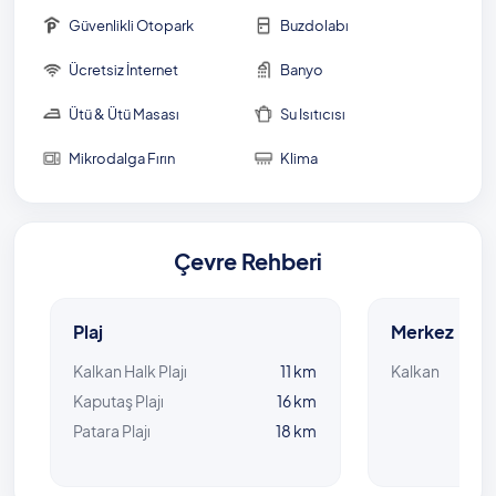
Güvenlikli Otopark
Buzdolabı
Ücretsiz İnternet
Banyo
Ütü & Ütü Masası
Su Isıtıcısı
Mikrodalga Fırın
Klima
Çevre Rehberi
Plaj
Merkez
Kalkan Halk Plajı
11 km
Kalkan
Kaputaş Plajı
16 km
Patara Plajı
18 km