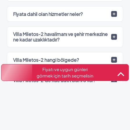
Fiyata dahil olan hizmetler neler?
Villa Miletos-2 havalimanı ve şehir merkezine
ne kadar uzaklıktadır?
Villa Miletos-2 hangi bölgede?
Fiyatı ve uygun günleri
görmek için tarih seçmelisin
Villa Miletos-2’de kaç adet banyo var?
Kültür ve Turizm Bakanlığı
Belge No: 07-3610