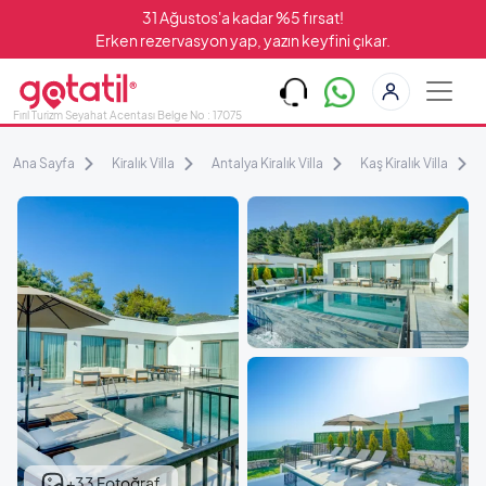
31 Ağustos'a kadar %5 fırsat!
Erken rezervasyon yap, yazın keyfini çıkar.
Fırıl Turizm Seyahat Acentası Belge No : 17075
Ana Sayfa
Kiralık Villa
Antalya Kiralık Villa
Kaş Kiralık Villa
+33 Fotoğraf