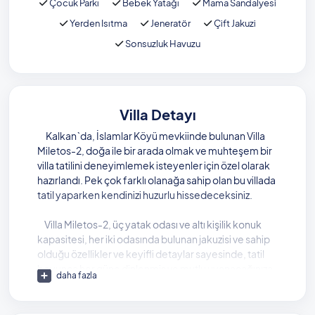
Çocuk Parkı
Bebek Yatağı
Mama Sandalyesi
Yerden Isıtma
Jeneratör
Çift Jakuzi
Sonsuzluk Havuzu
Villa Detayı
Kalkan`da, İslamlar Köyü mevkiinde bulunan Villa
Miletos-2, doğa ile bir arada olmak ve muhteşem bir
villa tatilini deneyimlemek isteyenler için özel olarak
hazırlandı. Pek çok farklı olanağa sahip olan bu villada
tatil yaparken kendinizi huzurlu hissedeceksiniz.
Villa Miletos-2, üç yatak odası ve altı kişilik konuk
kapasitesi, her iki odasında bulunan jakuzisi ve sahip
olduğu özellikler ve keyifli detaylar sayesinde, tatil
boyunca her güne dinlenmiş ve mutlu uyanacağınıza
daha fazla
emin olabilirsiniz.
Villada yer alan kapsamlı mutfakta hangi yemeği