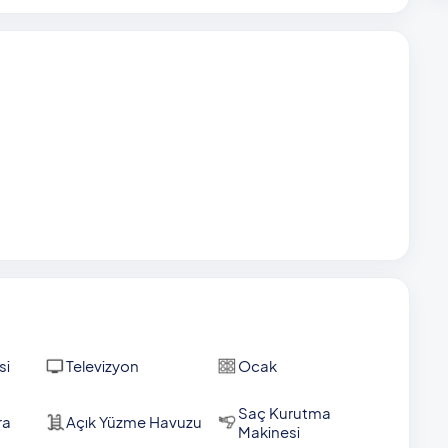
aja, 11 kilometrede Kalkan kent merkezine ulaşmak
kilometre mesafede hizmet veriyor.
si
Televizyon
Ocak
Saç Kurutma
ra
Açık Yüzme Havuzu
Makinesi