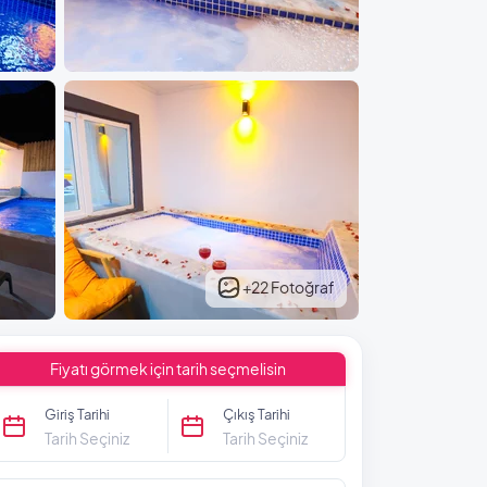
+22 Fotoğraf
Fiyatı görmek için tarih seçmelisin
Giriş Tarihi
Çıkış Tarihi
Tarih Seçiniz
Tarih Seçiniz