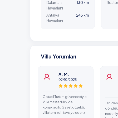
Dalaman
130 km
Resto
Havaalanı
Antalya
245 km
Havaalanı
Villa Yorumları
A. M.
02/10/2025
Gotatil Turizm güvencesiyle
Villa Master Mini'de
Tatilden
konakladık. Gayet güzeldi,
döndük 
villa temizdi, tavsiye ederiz
nedeniyl