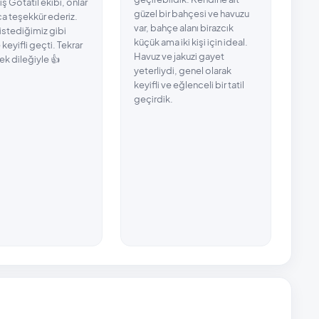
ış Gotatil ekibi, onlar
güzel bir bahçesi ve havuzu
akşa
ıca teşekkür ederiz.
var, bahçe alanı birazcık
masa
istediğimiz gibi
küçük ama iki kişi için ideal.
olma
 keyifli geçti. Tekrar
Havuz ve jakuzi gayet
bizi
k dileğiyle 👍
yeterliydi, genel olarak
bir
keyifli ve eğlenceli bir tatil
öze
geçirdik.
ist
söy
dış
en 
buy