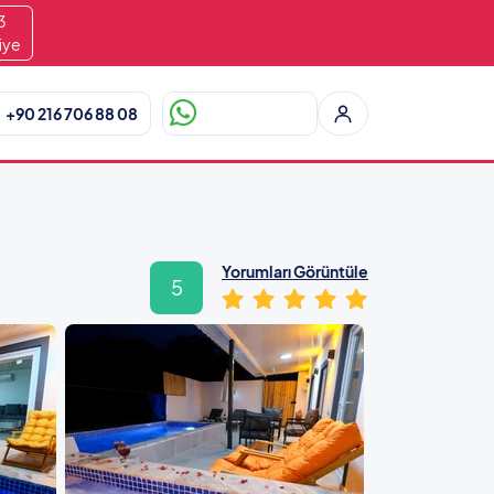
2
iye
+90 216 706 88 08
Yorumları Görüntüle
5