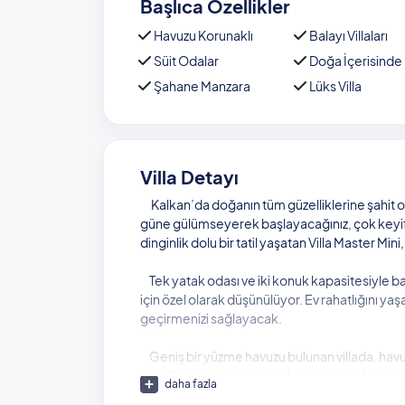
Başlıca Özellikler
Havuzu Korunaklı
Balayı Villaları
Süit Odalar
Doğa İçerisinde
Şahane Manzara
Lüks Villa
Villa Detayı
Kalkan’da doğanın tüm güzelliklerine şahit ol
güne gülümseyerek başlayacağınız, çok keyifli
dinginlik dolu bir tatil yaşatan Villa Master Min
Tek yatak odası ve iki konuk kapasitesiyle bal
için özel olarak düşünülüyor. Ev rahatlığını yaşa
geçirmenizi sağlayacak.
Geniş bir yüzme havuzu bulunan villada, havu
keyifli vakit geçirebiliyor. İstenmeyen bakışl
daha fazla
hayallerinizdeki gibi olacak.