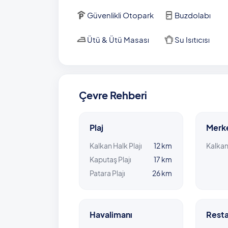
Güvenlikli Otopark
Buzdolabı
Ütü & Ütü Masası
Su Isıtıcısı
Çevre Rehberi
Plaj
Merk
Kalkan Halk Plajı
12 km
Kalka
Kaputaş Plajı
17 km
Patara Plajı
26 km
Havalimanı
Resta