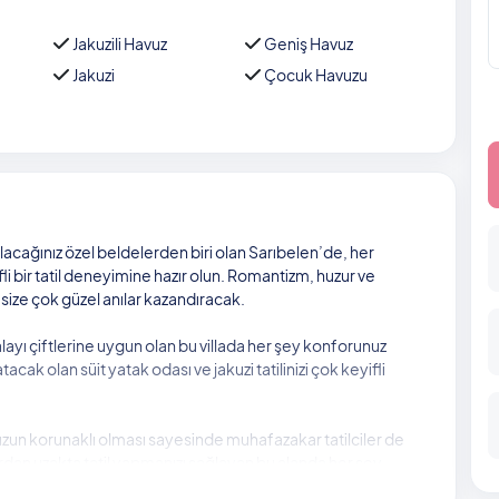
Jakuzili Havuz
Geniş Havuz
Jakuzi
Çocuk Havuzu
acağınız özel beldelerden biri olan Sarıbelen’de, her
 bir tatil deneyimine hazır olun. Romantizm, huzur ve
i, size çok güzel anılar kazandıracak.
ayı çiftlerine uygun olan bu villada her şey konforunuz
tacak olan süit yatak odası ve jakuzi tatilinizi çok keyifli
zun korunaklı olması sayesinde muhafazakar tatilciler de
ardan uzakta tatil yapmanızı sağlayan bu alanda her şey