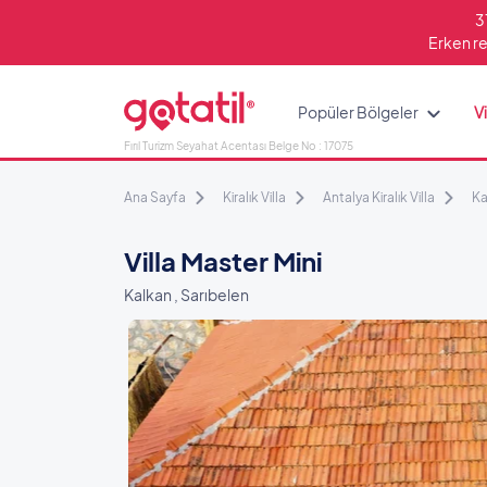
3
Erken re
Popüler Bölgeler
Vi
Fırıl Turizm Seyahat Acentası Belge No : 17075
Ana Sayfa
Kiralık Villa
Antalya Kiralık Villa
Ka
Villa Master Mini
Kalkan , Sarıbelen