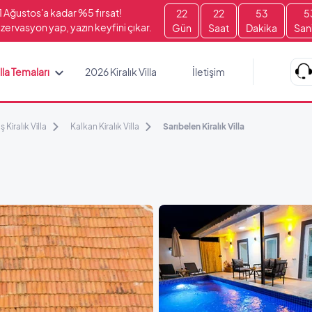
1 Ağustos'a kadar %5 fırsat!
22
22
53
5
zervasyon yap, yazın keyfini çıkar.
Gün
Saat
Dakika
San
lla Temaları
2026 Kiralık Villa
İletişim
ş Kiralık Villa
Kalkan Kiralık Villa
Sarıbelen Kiralık Villa