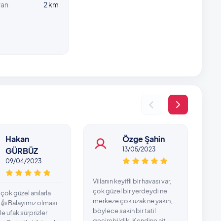
ran
2 km
Hakan
Özge Şahin
GÜRBÜZ
13/05/2023
09/04/2023
Villanın keyifli bir havası var,
Bala
çok güzel bir yerdeydi ne
günl
 çok güzel anılarla
merkeze çok uzak ne yakın,
gün
👍 Balayımız olması
böylece sakin bir tatil
diy
e ufak sürprizler
geçirebildik. Kendine ait
bahç