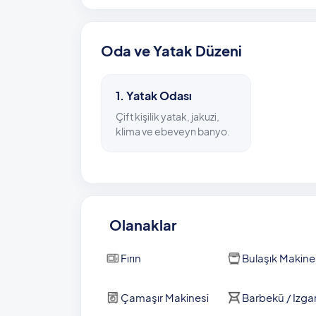
Villadan yaklaşık 12 kilometrede en yakın pl
mümkün. En yakın market ve restoran ise iki 
Oda ve Yatak Düzeni
Havuz Bilgisi: 2 m x 5 m x 1,60 m
1. Yatak Odası
Çift kişilik yatak, jakuzi,
klima ve ebeveyn banyo.
Olanaklar
Fırın
Bulaşık Makine
Çamaşır Makinesi
Barbekü / Izga