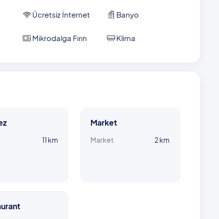
Ücretsiz İnternet
Banyo
Mikrodalga Fırın
Klima
ez
Market
n
11 km
Market
2 km
urant