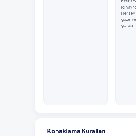
hazırlam
için ayr
Her şey 
güzel ve
görüşme
Konaklama Kuralları