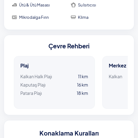
Ütü & Ütü Masası
Su Isıtıcısı
Mikrodalga Fırın
Klima
Villamıza giden yolun son 50 metresi stabilize
yoldur.
Çevre Rehberi
Plaj
Merkez
Kalkan Halk Plajı
11 km
Kalkan
Kaputaş Plajı
16 km
Patara Plajı
18 km
Konaklama Kuralları