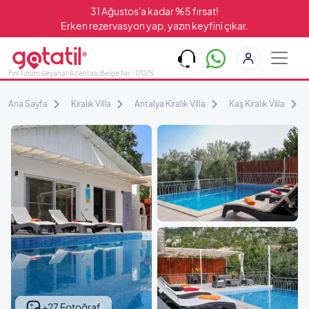
31 Ağustos'a kadar %5 fırsat!
Erken rezervasyon yap, yazın keyfini çıkar.
Fırıl Turizm Seyahat Acentası Belge No : 17075
Ana Sayfa
Kiralık Villa
Antalya Kiralık Villa
Kaş Kiralık Villa
+27 Fotoğraf