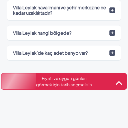
Villa Leylak havalimanı ve şehir merkezine ne
kadar uzaklıktadır?
Villa Leylak hangi bölgede?
Villa Leylak’de kaç adet banyo var?
Kültür ve Turizm Bakanlığı
Fiyatı ve uygun günleri
Belge No: 07-6126
görmek için tarih seçmelisin
Benzer Villalar