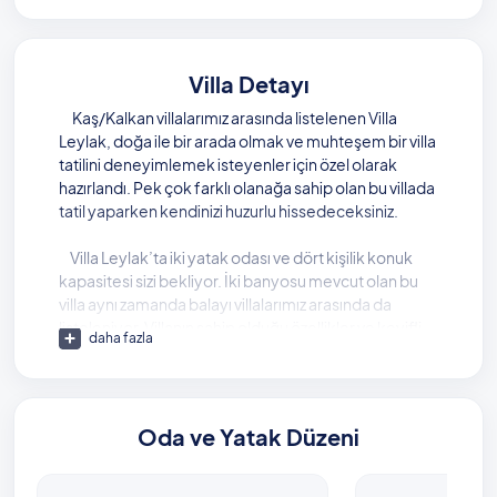
Villa Detayı
Kaş/Kalkan villalarımız arasında listelenen Villa
Leylak, doğa ile bir arada olmak ve muhteşem bir villa
tatilini deneyimlemek isteyenler için özel olarak
hazırlandı. Pek çok farklı olanağa sahip olan bu villada
tatil yaparken kendinizi huzurlu hissedeceksiniz.
Villa Leylak’ta iki yatak odası ve dört kişilik konuk
kapasitesi sizi bekliyor. İki banyosu mevcut olan bu
villa aynı zamanda balayı villalarımız arasında da
listeleniyor. Villanın sahip olduğu özellikler ve keyifli
daha fazla
detaylar sayesinde, tatil boyunca her güne dinlenmiş
ve mutlu uyanacağınıza emin olabilirsiniz.
Villanızda sizi bekleyen yüzme havuzu, muhafazakar
Oda ve Yatak Düzeni
hassasiyetlerinize uygun olarak tasarlanmış.
Dışarıdan görünmeyen bu bölümde istenmeyen
bakışlar konusunda asla endişe etmenize gerek