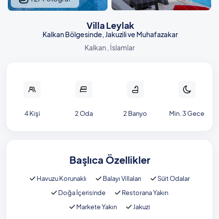
Villa Leylak
Kalkan Bölgesinde, Jakuzili ve Muhafazakar
Kalkan , İslamlar
4 Kişi
2 Oda
2 Banyo
Min. 3 Gece
Başlıca Özellikler
Havuzu Korunaklı
Balayı Villaları
Süit Odalar
Doğa İçerisinde
Restorana Yakın
Markete Yakın
Jakuzi