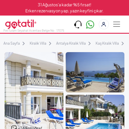
31 Ağustos'a kadar %5 fırsat!
Erken rezervasyon yap, yazın keyfini çıkar.
Fırıl Turizm Seyahat Acentası Belge No : 17075
Ana Sayfa
Kiralık Villa
Antalya Kiralık Villa
Kaş Kiralık Villa
+36 Fotoğraf