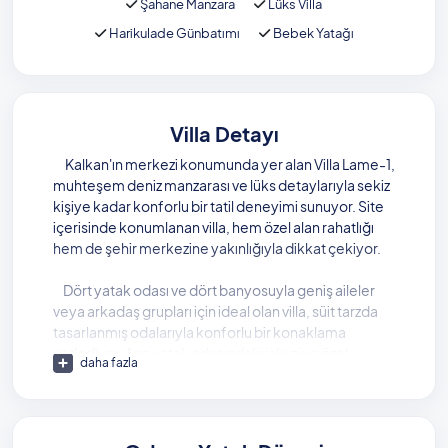
Şahane Manzara
Lüks Villa
Harikulade Günbatımı
Bebek Yatağı
Villa Detayı
Kalkan'ın merkezi konumunda yer alan Villa Lame-1,
muhteşem deniz manzarası ve lüks detaylarıyla sekiz
kişiye kadar konforlu bir tatil deneyimi sunuyor. Site
içerisinde konumlanan villa, hem özel alan rahatlığı
hem de şehir merkezine yakınlığıyla dikkat çekiyor.
Dört yatak odası ve dört banyosuyla geniş aileler
veya arkadaş grupları için ideal olan villa, süit tarzda
tasarlanmış odalarıyla konforlu bir konaklama
vadediyor. Ana yatak odasındaki jakuzi ve özel
daha fazla
balkonundan panoramik deniz manzarası, tatilinize
lüks bir dokunuş katıyor. İkinci yatak odası da ferah
tasarımı ve deniz manzaralı balkonu ile misafirlerine
keyifli bir ortam sunarken, çatı katındaki üçüncü