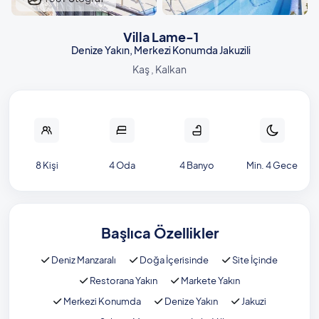
Villa Lame-1
Denize Yakın, Merkezi Konumda Jakuzili
Kaş , Kalkan
8 Kişi
4 Oda
4 Banyo
Min. 4 Gece
Başlıca Özellikler
Deniz Manzaralı
Doğa İçerisinde
Site İçinde
Restorana Yakın
Markete Yakın
Merkezi Konumda
Denize Yakın
Jakuzi