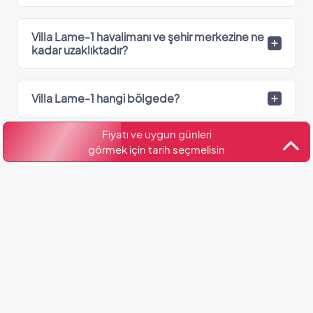
Villa Lame-1 havalimanı ve şehir merkezine ne
kadar uzaklıktadır?
Villa Lame-1 hangi bölgede?
Fiyatı ve uygun günleri
Villa Lame-1’de kaç adet banyo var?
görmek için tarih seçmelisin
Kültür ve Turizm Bakanlığı
Belge No: 07-2126
Benzer Villalar