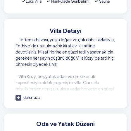
Lüks Villa
Harikulade Günbatımı
Sauna
Villa Detayı
Tertemiz havası, yeşil doğası ve çok daha fazlasıyla,
Fethiye’de unutulmaz bir kiralık villa tatiline
davetlisiniz. Misafirlerine en güzel tatili yaşatmak için
gereken her şeyin düşünüldüğü Villa Kozy’de tatil hiç
bitmesin diyeceksiniz!
Villa Kozy, beş yatak odası ve on iki konuk
kapasitesiyle oldukça geniş bir villa. Çocuklu
misafirlerden geniş gruplara kadar herkese en güzel
tatili yaşatan bu villada beş banyo bulunuyor. Süit
daha fazla
tasarımdaki odaları ile rahat bir tatil yaşatan villada,
tüm yorgunluğunuzu alacak bir jakuzi de sizi bekliyor.
Villada, kapalı ve açık olmak üzere iki ayrı havuz yer
Oda ve Yatak Düzeni
alıyor. Isıtmalı havuz sayesinde kış aylarında da tatili