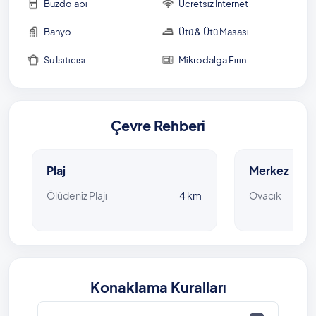
Buzdolabı
Ücretsiz İnternet
Banyo
Ütü & Ütü Masası
Su Isıtıcısı
Mikrodalga Fırın
Çevre Rehberi
Plaj
Merkez
Ölüdeniz Plajı
4 km
Ovacık
Konaklama Kuralları