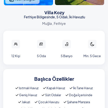
Villa Kozy
Fethiye Bölgesinde, 5 Odalı, İki Havuzlu
Muğla , Fethiye
12 Kişi
5 Oda
5 Banyo
Min. 5 Gece
Başlıca Özellikler
Isıtmalı Havuz
Kapalı Havuz
İki Tane Havuz
Geniş Havuz
Süit Odalar
Doğa İçerisinde
Jakuzi
Çocuk Havuzu
Şahane Manzara