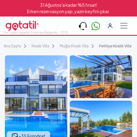
31 Ağustos'a kadar %5 fırsat!
Erken rezervasyon yap, yazın keyfini çıkar.
Fırıl Turizm Seyahat Acentası Belge No : 17075
Ana Sayfa
Kiralık Villa
Muğla Kiralık Villa
Fethiye Kiralık Villa
+35 Fotoğraf