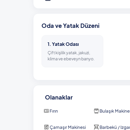
tasarıma sahip olan havuz ve güneşlenme teras
geçirebilmesine olanak veriyor.
Villanızdan en yakın plaj olan, dünyaca ünlü 
Oda ve Yatak Düzeni
mümkün. Patara kent merkezine, en yakın re
olan villanın konumu oldukça avantajlı.
1. Yatak Odası
Havuz Bilgisi: 3,5 m x 7 m x 1,55 m
Çift kişilik yatak, jakuzi,
klima ve ebeveyn banyo.
Olanaklar
Fırın
Bulaşık Makine
Çamaşır Makinesi
Barbekü / Izga