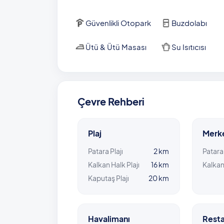
Güvenlikli Otopark
Buzdolabı
Ütü & Ütü Masası
Su Isıtıcısı
Çevre Rehberi
Plaj
Merk
Patara Plajı
2 km
Patara
Kalkan Halk Plajı
16 km
Kalka
Kaputaş Plajı
20 km
Havalimanı
Resta