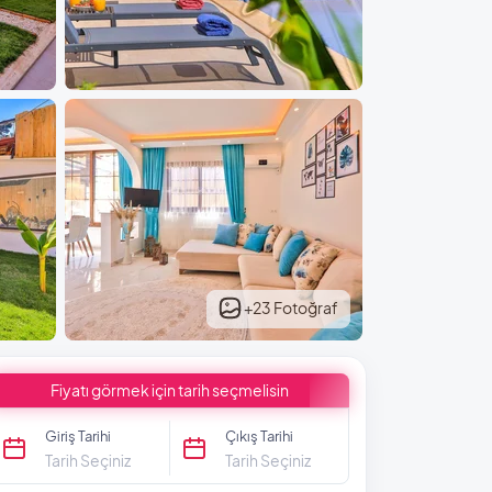
+23 Fotoğraf
Fiyatı görmek için tarih seçmelisin
Giriş Tarihi
Çıkış Tarihi
Tarih Seçiniz
Tarih Seçiniz