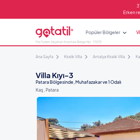
3
Erken re
Popüler Bölgeler
Vi
Fırıl Turizm Seyahat Acentası Belge No : 17075
Ana Sayfa
Kiralık Villa
Antalya Kiralık Villa
Ka
Villa Kıyı-3
Patara Bölgesinde, Muhafazakar ve 1 Odalı
Kaş , Patara