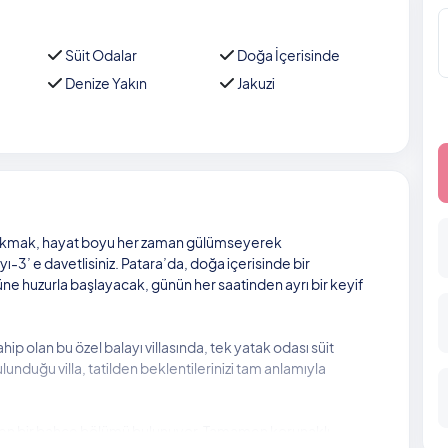
Süit Odalar
Doğa İçerisinde
Denize Yakın
Jakuzi
ırakmak, hayat boyu her zaman gülümseyerek
ıyı-3’ e davetlisiniz. Patara’da, doğa içerisinde bir
 huzurla başlayacak, günün her saatinden ayrı bir keyif
p olan bu özel balayı villasında, tek yatak odası süit
unduğu villa, tatilden beklentilerinizi tam anlamıyla
iren bir bahçe bölümü bulunuyor. Tamamen korunaklı