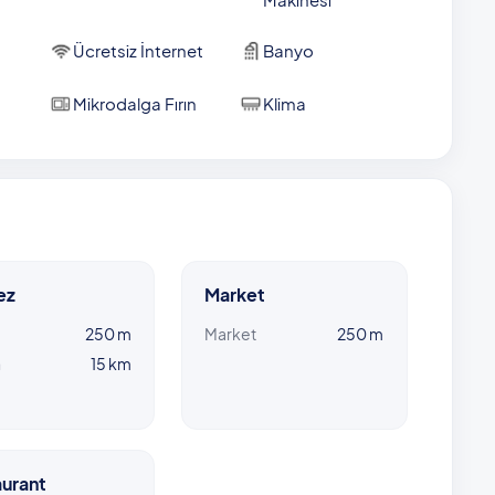
Ücretsiz İnternet
Banyo
Mikrodalga Fırın
Klima
ez
Market
250 m
Market
250 m
n
15 km
urant