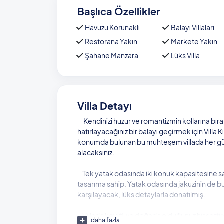
Başlıca Özellikler
Havuzu Korunaklı
Balayı Villaları
Restorana Yakın
Markete Yakın
Şahane Manzara
Lüks Villa
Villa Detayı
Kendinizi huzur ve romantizmin kollarına b
hatırlayacağınız bir balayı geçirmek için Villa K
konumda bulunan bu muhteşem villada her güne
alacaksınız.
Tek yatak odasında iki konuk kapasitesine sahi
tasarıma sahip. Yatak odasında jakuzinin de bul
karşılayacak, lüks detaylarla donatılmış.
Villada keyifli ve doğada olduğunuz hissett
daha fazla