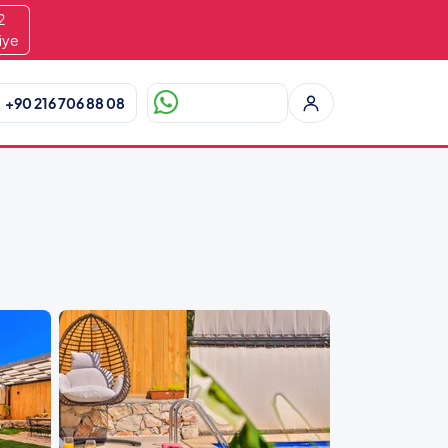
0
iye
+90 216 706 88 08