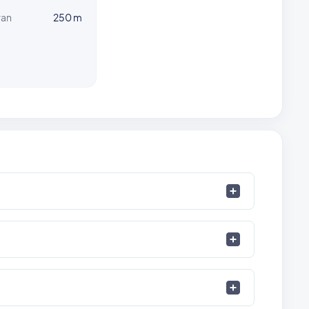
ran
250 m