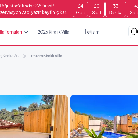
1 Ağustos'a kadar %5 fırsat!
24
20
33
4
zervasyon yap, yazın keyfini çıkar.
Gün
Saat
Dakika
San
lla Temaları
2026 Kiralık Villa
İletişim
ş Kiralık Villa
Patara Kiralık Villa