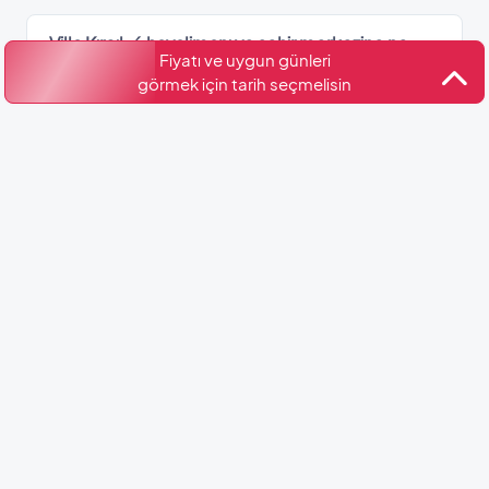
Villa Kırçıl-6 havalimanı ve şehir merkezine ne
Fiyatı ve uygun günleri
kadar uzaklıktadır?
görmek için tarih seçmelisin
Villa Kırçıl-6 hangi bölgede?
Villa Kırçıl-6’de kaç adet banyo var?
Kültür ve Turizm Bakanlığı
Belge No: 07-3746
Benzer Villalar