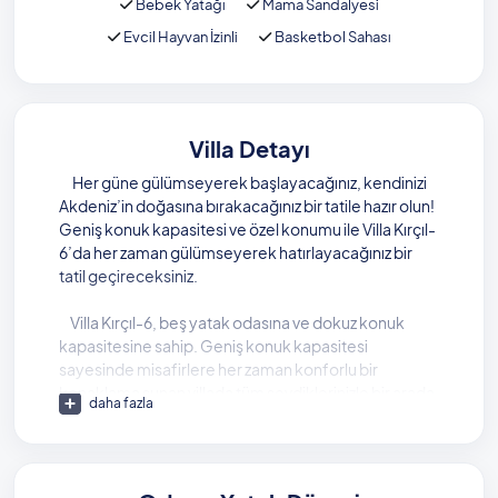
Bebek Yatağı
Mama Sandalyesi
Evcil Hayvan İzinli
Basketbol Sahası
Villa Detayı
Her güne gülümseyerek başlayacağınız, kendinizi
Akdeniz’in doğasına bırakacağınız bir tatile hazır olun!
Geniş konuk kapasitesi ve özel konumu ile Villa Kırçıl-
6’da her zaman gülümseyerek hatırlayacağınız bir
tatil geçireceksiniz.
Villa Kırçıl-6, beş yatak odasına ve dokuz konuk
kapasitesine sahip. Geniş konuk kapasitesi
sayesinde misafirlere her zaman konforlu bir
konaklama sunan villada tüm sevdiklerinizle bir arada
daha fazla
olabilir ve ailecek keyifli bir tatilin tadını
çıkarabilirsiniz.
Site içerisinde bulunan villada geniş bir yüzme