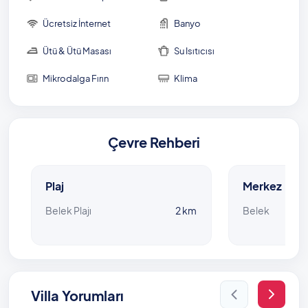
Ücretsiz İnternet
Banyo
Havuz Bilgisi: 5 m x 7 m x 1,40 m
Ütü & Ütü Masası
Su Isıtıcısı
Mikrodalga Fırın
Klima
Çevre Rehberi
Plaj
Merkez
Belek Plajı
2 km
Belek
Villa Yorumları