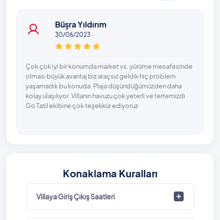
Büşra Yıldırım
30/06/2023
Çok çok iyi bir konumda market vs. yürüme mesafesinde
olması büyük avantaj biz araçsız geldik hiç problem
yaşamadık bu konuda. Plaja düşündüğümüzden daha
kolay ulaşılıyor. Villanın havuzu çok yeterli ve tertemizdi
Go Tatil ekibine çok teşekkür ediyoruz
Konaklama Kuralları
Villaya Giriş Çıkış Saatleri