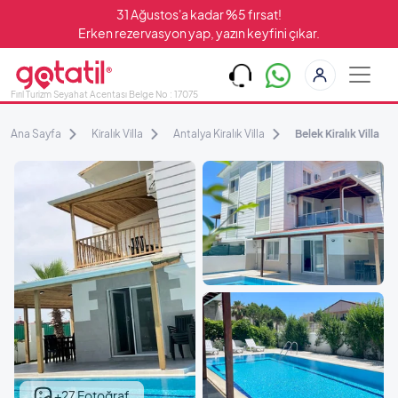
31 Ağustos'a kadar %5 fırsat!
Erken rezervasyon yap, yazın keyfini çıkar.
Fırıl Turizm Seyahat Acentası Belge No : 17075
Ana Sayfa
Kiralık Villa
Antalya Kiralık Villa
Belek Kiralık Villa
+27 Fotoğraf