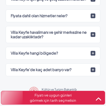
Fiyata dahil olan hizmetler neler?
Villa Keyfe havalimanı ve şehir merkezine ne
kadar uzaklıktadır?
Villa Keyfe hangi bölgede?
Villa Keyfe’de kaç adet banyo var?
Kültür ve Turizm Bakanlığı
Belge No: 07-12082
Fiyatı ve uygun günleri
görmek için tarih seçmelisin