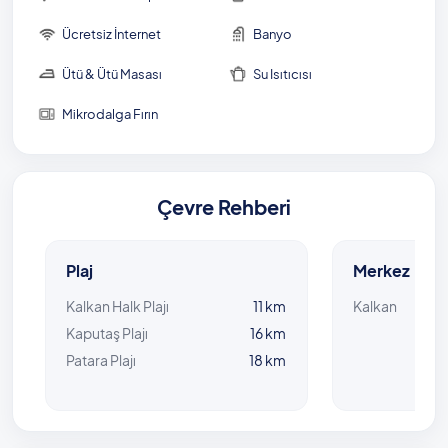
vermeleri gerekmektedir. 5 gün ve üzeri
kiralamalarda ısıtma hizmeti hediyemizdir.
Ücretsiz İnternet
Banyo
Ütü & Ütü Masası
Su Isıtıcısı
Mikrodalga Fırın
Çevre Rehberi
Plaj
Merkez
Kalkan Halk Plajı
11 km
Kalkan
Kaputaş Plajı
16 km
Patara Plajı
18 km