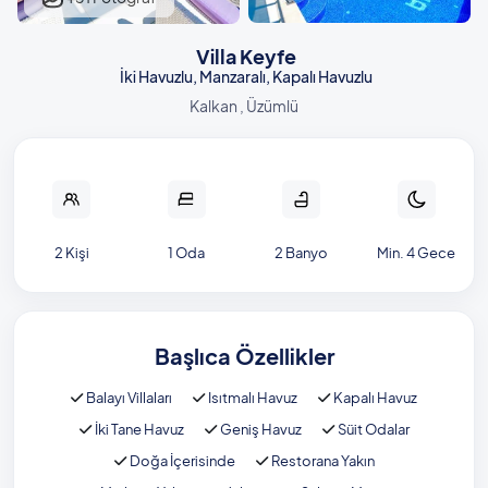
Villa Keyfe
İki Havuzlu, Manzaralı, Kapalı Havuzlu
Kalkan , Üzümlü
2 Kişi
1 Oda
2 Banyo
Min. 4 Gece
Başlıca Özellikler
Balayı Villaları
Isıtmalı Havuz
Kapalı Havuz
İki Tane Havuz
Geniş Havuz
Süit Odalar
Doğa İçerisinde
Restorana Yakın