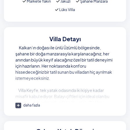
Markete Yakın
Jakuzi
Şahane Manzara
Lüks Villa
Villa Detayı
Kalkan’ın doğası ile ünlü Üzümlü bölgesinde,
şahane bir doğa manzarasıyla karşılanacağınız, her
anından büyük keyif alacağınız özel bir tatil deneyimi
için hazırlanın. Her noktasında konforu
hissedeceğiniz bir tatil sunan bu villadan hiç ayrılmak
istemeyeceksiniz.
Villa Keyfe, tek yatak odasında iki kişiye kadar
misafir kabul ediyor. Balayı çiftleri için ideal olan bu
villada, yatak odasında çift kişilik yatak, TV, klima,
daha fazla
ebeveyn banyo ve tatil boyunca tadını çıkaracağınız
bir jakuzi buluyor.
İki ayrı havuzu bulunan villada, ısıtmalı havuz