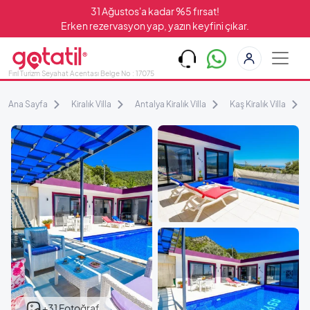
31 Ağustos'a kadar %5 fırsat!
Erken rezervasyon yap, yazın keyfini çıkar.
Fırıl Turizm Seyahat Acentası Belge No : 17075
Ana Sayfa
Kiralık Villa
Antalya Kiralık Villa
Kaş Kiralık Villa
+31 Fotoğraf