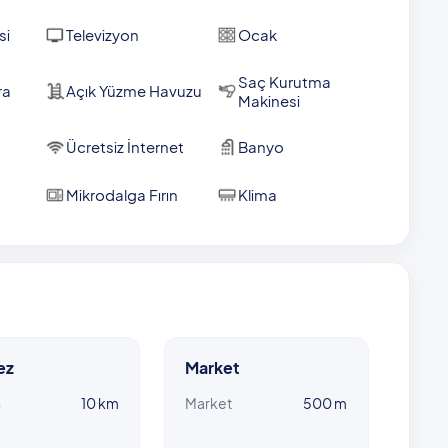
si
Televizyon
Ocak
Saç Kurutma
ra
Açık Yüzme Havuzu
Makinesi
Ücretsiz İnternet
Banyo
Mikrodalga Fırın
Klima
ez
Market
n
10 km
Market
500 m