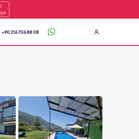
8
iye
+90 216 706 88 08