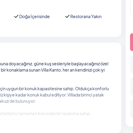
Doğa İçerisinde
Restorana Yakın
nuna doyacağınız, güne kuş sesleriyle başlayacağınız özel
l bir konaklama sunan Villa Kanto, her an kendinizi çok iyi
r için uygun bir konuk kapasitesine sahip. Oldukça konforlu
kişiye kadar konuk kabul ediliyor. Villada birinci yatak
 jakuzi de bulunuyor.
uz bölümü tamamen korunaklı bir tasarıma sahip.
nmeyen bakışlardan uzak şekilde güneşin ve yüzmenin