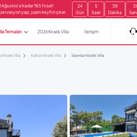
1 Ağustos'a kadar %5 fırsat!
24
5
38
2
zervasyon yap, yazın keyfini çıkar.
Gün
Saat
Dakika
San
lla Temaları
2026 Kiralık Villa
İletişim
ş Kiralık Villa
Kalkan Kiralık Villa
İslamlar Kiralık Villa