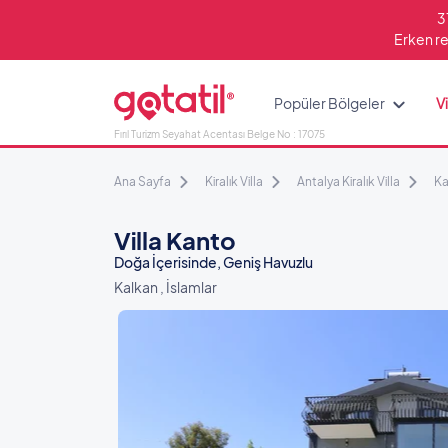
3
Erken re
Popüler Bölgeler
Vi
Fırıl Turizm Seyahat Acentası Belge No : 17075
Ana Sayfa
Kiralık Villa
Antalya Kiralık Villa
Ka
Villa Kanto
Doğa İçerisinde, Geniş Havuzlu
Kalkan , İslamlar