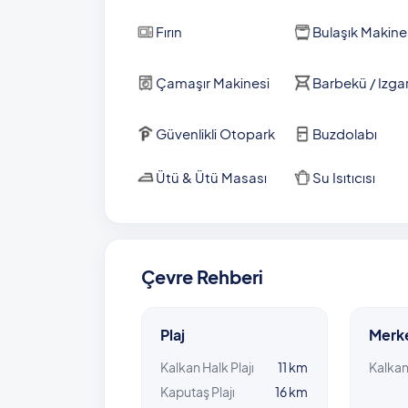
Fırın
Bulaşık Makine
Çamaşır Makinesi
Barbekü / Izga
Güvenlikli Otopark
Buzdolabı
Ütü & Ütü Masası
Su Isıtıcısı
Çevre Rehberi
Plaj
Merk
Kalkan Halk Plajı
11 km
Kalka
Kaputaş Plajı
16 km