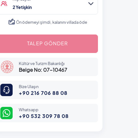
2 Yetişkin
Ön ödemeyi şimdi, kalanını villada öde
TALEP GÖNDER
Kültür ve Turizm Bakanlığı
Belge No: 07-10467
Bize Ulaşın
+90 216 706 88 08
Whatsapp
+90 532 309 78 08