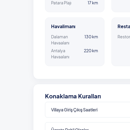
Patara Plajı
17 km
Havalimanı
Resta
Dalaman
130 km
Resto
Havaalanı
Antalya
220 km
Havaalanı
Konaklama Kuralları
Villaya Giriş Çıkış Saatleri
Ücrete Dahil Olanlar