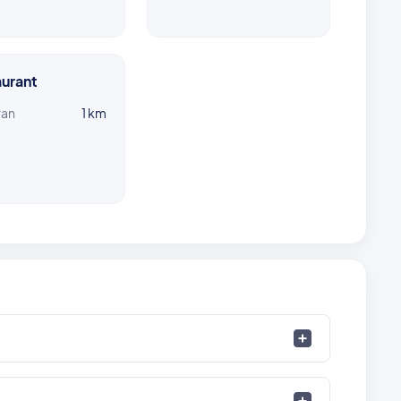
urant
ran
1 km