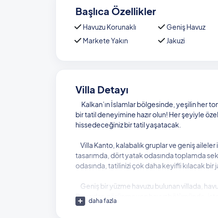
Başlıca Özellikler
Havuzu Korunaklı
Geniş Havuz
Markete Yakın
Jakuzi
Villa Detayı
Kalkan’ın İslamlar bölgesinde, yeşilin her to
bir tatil deneyimine hazır olun! Her şeyiyle öze
hissedeceğiniz bir tatil yaşatacak.
Villa Kanto, kalabalık gruplar ve geniş ailele
tasarımda, dört yatak odasında toplamda sekiz 
odasında, tatilinizi çok daha keyifli kılacak bir
Geniş bir yüzme havuzu bulunan villada, hav
Dışarıdan görünmeyen havuz bölümünde, iste
daha fazla
tadını çıkarabilirsiniz.