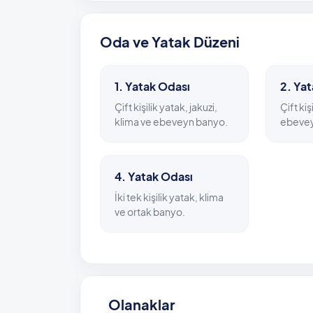
Villadan en yakın plaja sadece 1 kilometred
kilometre, en yakın restoran ise bir kilometre 
Oda ve Yatak Düzeni
edebileceğiniz marketler ise yalnızca 500 m
Havuz Bilgisi: 3,5 m x 8 m x 1,60-1,80 m
1. Yatak Odası
2. Ya
Çift kişilik yatak, jakuzi,
Çift kiş
klima ve ebeveyn banyo.
ebevey
4. Yatak Odası
İki tek kişilik yatak, klima
ve ortak banyo.
Olanaklar