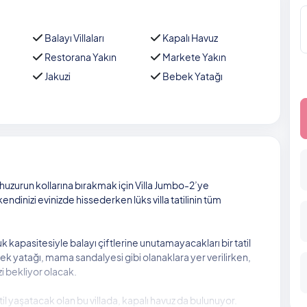
Balayı Villaları
Kapalı Havuz
Restorana Yakın
Markete Yakın
Jakuzi
Bebek Yatağı
zurun kollarına bırakmak için Villa Jumbo-2’ye
kendinizi evinizde hissederken lüks villa tatilinin tüm
k kapasitesiyle balayı çiftlerine unutamayacakları bir tatil
ek yatağı, mama sandalyesi gibi olanaklara yer verilirken,
zi bekliyor olacak.
il yaşatacak olan bu villada, kapalı havuz da bulunuyor.