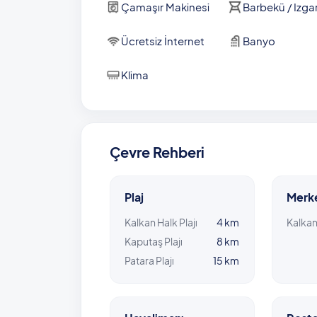
Çamaşır Makinesi
Barbekü / Izga
Ücretsiz İnternet
Banyo
Klima
Çevre Rehberi
Plaj
Merk
Kalkan Halk Plajı
4 km
Kalka
Kaputaş Plajı
8 km
Patara Plajı
15 km