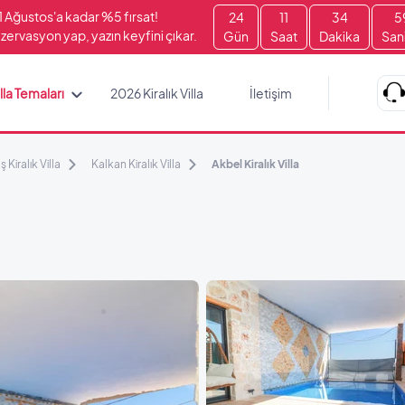
1 Ağustos'a kadar %5 fırsat!
24
11
34
5
zervasyon yap, yazın keyfini çıkar.
Gün
Saat
Dakika
San
lla Temaları
2026 Kiralık Villa
İletişim
ş Kiralık Villa
Kalkan Kiralık Villa
Akbel Kiralık Villa