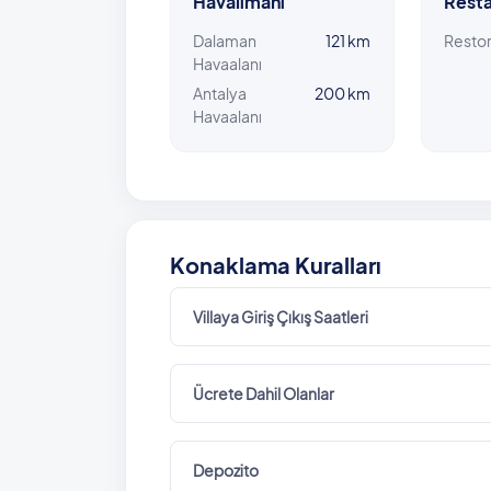
Havalimanı
Resta
Dalaman
121 km
Resto
Havaalanı
Antalya
200 km
Havaalanı
Konaklama Kuralları
Villaya Giriş Çıkış Saatleri
Ücrete Dahil Olanlar
Depozito