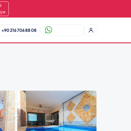
8
iye
+90 216 706 88 08