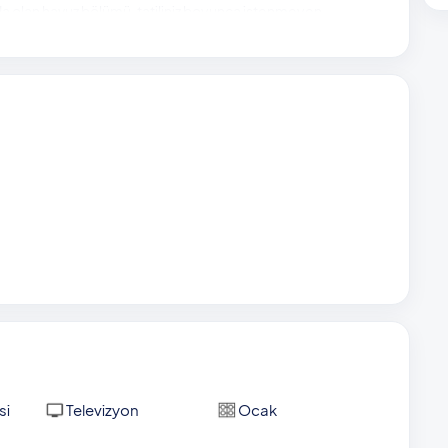
da olan havuz bölümü, tatiliniz boyunca istenmeyen
fi yapabilmenizi sağlıyor.
 3 kilometre mesafede bulunuyor. Kalkan Halk Plajı 4
tre mesafede ziyaretinizi bekliyor.
si
Televizyon
Ocak