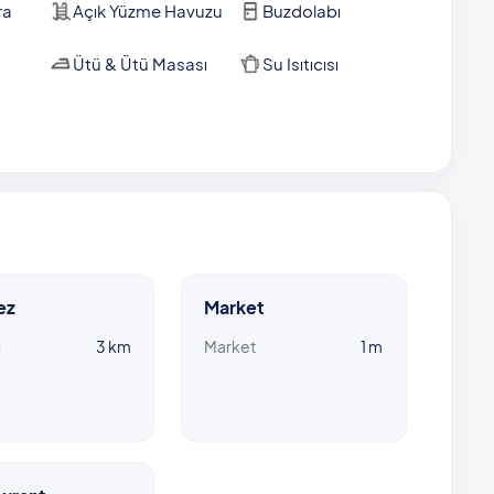
ra
Açık Yüzme Havuzu
Buzdolabı
Ütü & Ütü Masası
Su Isıtıcısı
ez
Market
n
3 km
Market
1 m