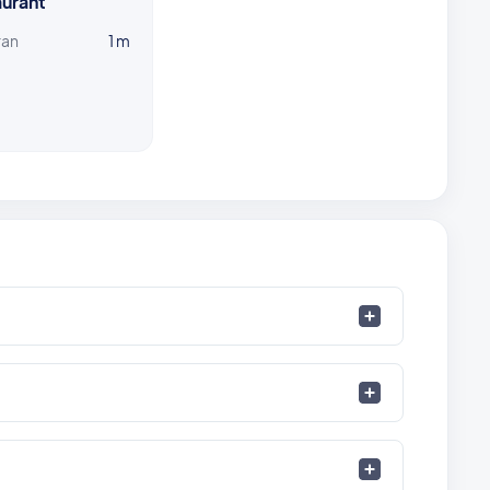
urant
ran
1 m