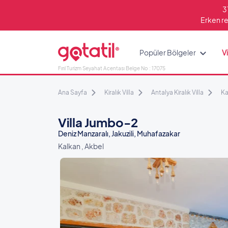
3
Erken re
Popüler Bölgeler
Vi
Fırıl Turizm Seyahat Acentası Belge No : 17075
Ana Sayfa
Kiralık Villa
Antalya Kiralık Villa
Ka
Villa Jumbo-2
Deniz Manzaralı, Jakuzili, Muhafazakar
Kalkan , Akbel