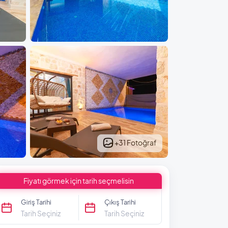
+31 Fotoğraf
Fiyatı görmek için tarih seçmelisin
Giriş Tarihi
Çıkış Tarihi
Tarih Seçiniz
Tarih Seçiniz