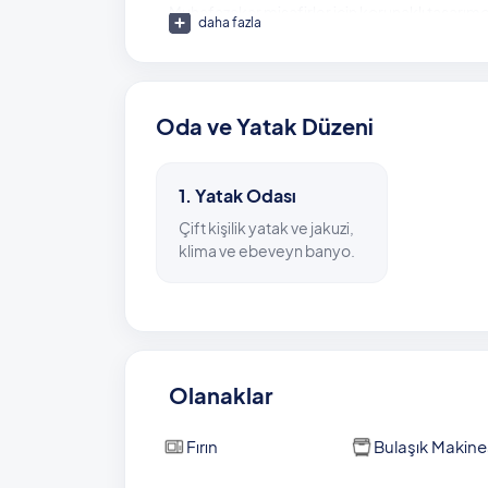
Muhafazakar misafirler için korunaklı tasarım
daha fazla
bakışlar konusunda endişe etmeden havuz key
Villa Jumbo-2, Kalkan kent merkezine sadece
kilometre, Kaputaş Plajı ise yaklaşık 8 kilome
Oda ve Yatak Düzeni
Havuz Ölçüleri: 4 m x 5 m x 1,55 m
1. Yatak Odası
Çift kişilik yatak ve jakuzi,
klima ve ebeveyn banyo.
Olanaklar
Fırın
Bulaşık Makine