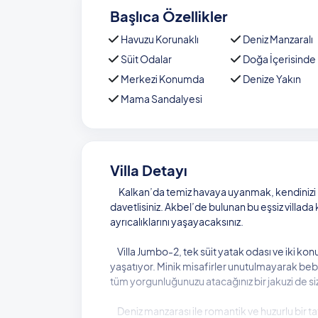
Başlıca Özellikler
Havuzu Korunaklı
Deniz Manzaralı
Süit Odalar
Doğa İçerisinde
Merkezi Konumda
Denize Yakın
Mama Sandalyesi
Villa Detayı
Kalkan’da temiz havaya uyanmak, kendinizi hu
davetlisiniz. Akbel’de bulunan bu eşsiz villada 
ayrıcalıklarını yaşayacaksınız.
Villa Jumbo-2, tek süit yatak odası ve iki konu
yaşatıyor. Minik misafirler unutulmayarak beb
tüm yorgunluğunuzu atacağınız bir jakuzi de si
Deniz manzarası ile romantik ve huzurlu bir tat