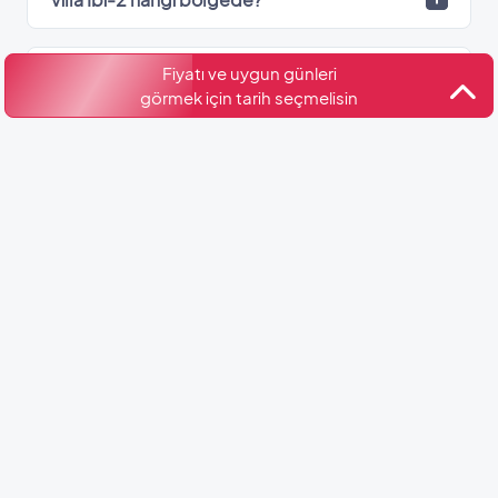
Fiyatı ve uygun günleri
Villa İbi-2’de kaç adet banyo var?
görmek için tarih seçmelisin
Kültür ve Turizm Bakanlığı
Belge No: 48-2118
Benzer Villalar