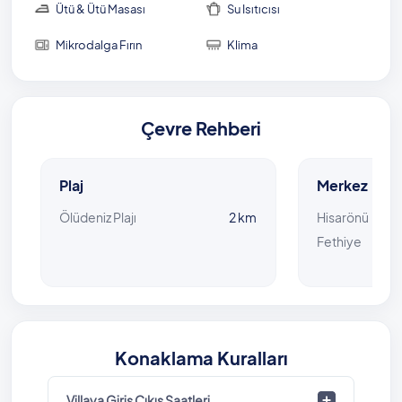
Ütü & Ütü Masası
Su Isıtıcısı
Mikrodalga Fırın
Klima
Çevre Rehberi
Plaj
Merkez
Ölüdeniz Plajı
2 km
Hisarönü
Fethiye
Konaklama Kuralları
Villaya Giriş Çıkış Saatleri