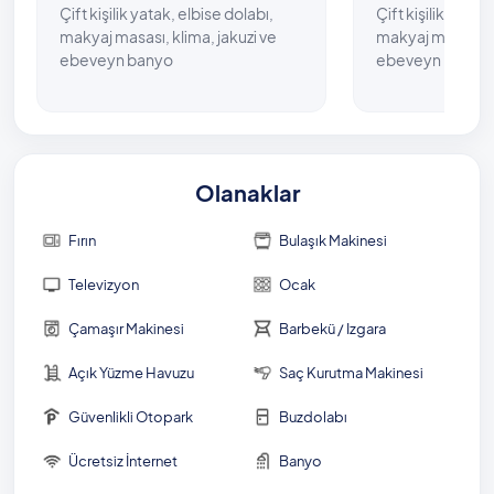
Çift kişilik yatak, elbise dolabı,
Çift kişilik yatak
makyaj masası, klima, jakuzi ve
makyaj masası, k
ebeveyn banyo
ebeveyn banyo
Olanaklar
Fırın
Bulaşık Makinesi
Televizyon
Ocak
Çamaşır Makinesi
Barbekü / Izgara
Açık Yüzme Havuzu
Saç Kurutma Makinesi
Güvenlikli Otopark
Buzdolabı
Ücretsiz İnternet
Banyo