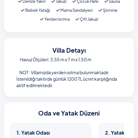
Denize Yakın
Jakuzi
Çocuk Parkı
Sauna
Bebek Yatağı
Mama Sandalyesi
Şömine
Yerden Isıtma
Çift Jakuzi
Villa Detayı
Havuz Ölçüleri: 3,55 m x 7 m x 1,50 m
NOT : Villamızda yerden ısıtma bulunmaktadır.
İstenildiği taktirde günlük 1200 TL ücret karşılığında
aktif edilmektedir.
Oda ve Yatak Düzeni
1. Yatak Odası
2. Yatak Odas