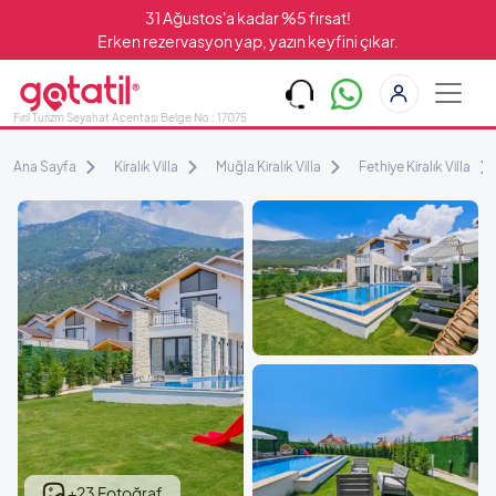
31 Ağustos'a kadar %5 fırsat!
Erken rezervasyon yap, yazın keyfini çıkar.
Fırıl Turizm Seyahat Acentası Belge No : 17075
Ana Sayfa
Kiralık Villa
Muğla Kiralık Villa
Fethiye Kiralık Villa
+23 Fotoğraf