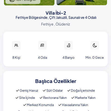
Villa İbi-2
Fethiye Bölgesinde, Çift Jakuzili, Saunalı ve 4 Odalı
Fethiye , Ölüdeniz
8 Kişi
4 Oda
4 Banyo
Min. 0 Gece
Başlıca Özellikler
Geniş Havuz
Süit Odalar
Doğa İçerisinde
Site İçinde
Restorana Yakın
Markete Yakın
Merkezi Konumda
Havaalanına Yakın