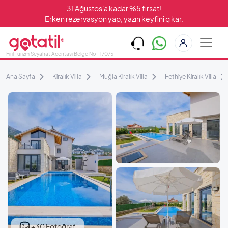
31 Ağustos'a kadar %5 fırsat!
Erken rezervasyon yap, yazın keyfini çıkar.
Fırıl Turizm Seyahat Acentası Belge No : 17075
Ana Sayfa
Kiralık Villa
Muğla Kiralık Villa
Fethiye Kiralık Villa
+30 Fotoğraf