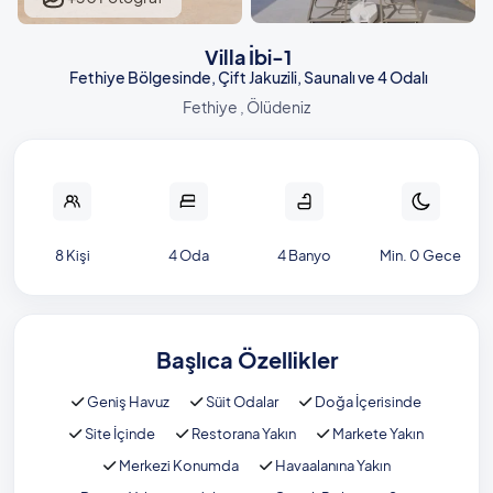
Villa İbi-1
Fethiye Bölgesinde, Çift Jakuzili, Saunalı ve 4 Odalı
Fethiye , Ölüdeniz
8 Kişi
4 Oda
4 Banyo
Min. 0 Gece
Başlıca Özellikler
Geniş Havuz
Süit Odalar
Doğa İçerisinde
Site İçinde
Restorana Yakın
Markete Yakın
Merkezi Konumda
Havaalanına Yakın