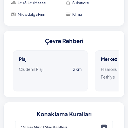
Ütü & Ütü Masası
Su Isıtıcısı
Mikrodalga Fırın
Klima
Çevre Rehberi
Plaj
Merkez
Ölüdeniz Plajı
2 km
Hisarönü
Fethiye
Konaklama Kuralları
Villaya Giriş Çıkış Saatleri