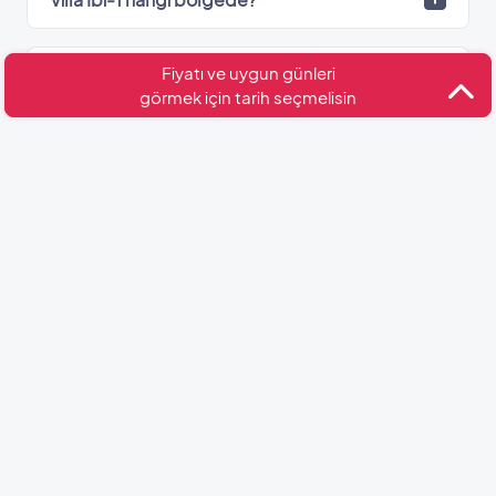
Fiyatı ve uygun günleri
Villa İbi-1’de kaç adet banyo var?
görmek için tarih seçmelisin
Kültür ve Turizm Bakanlığı
Belge No: 48-2117
Benzer Villalar