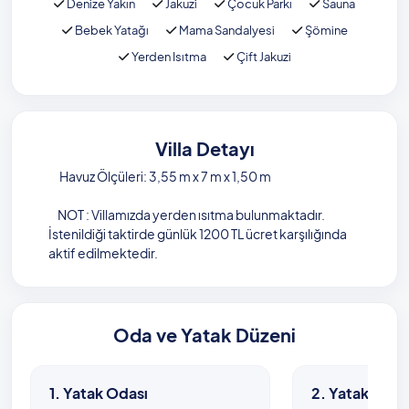
Denize Yakın
Jakuzi
Çocuk Parkı
Sauna
Bebek Yatağı
Mama Sandalyesi
Şömine
Yerden Isıtma
Çift Jakuzi
Villa Detayı
Havuz Ölçüleri: 3,55 m x 7 m x 1,50 m
NOT : Villamızda yerden ısıtma bulunmaktadır.
İstenildiği taktirde günlük 1200 TL ücret karşılığında
aktif edilmektedir.
Oda ve Yatak Düzeni
1. Yatak Odası
2. Yatak Odas