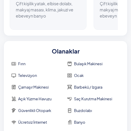
Çift kişilik yatak, elbise dolabı,
Çift kişilik yatak
makyaj masası, klima, jakuzi ve
makyaj masası, k
ebeveyn banyo
ebeveyn banyo
Olanaklar
Fırın
Bulaşık Makinesi
Televizyon
Ocak
Çamaşır Makinesi
Barbekü / Izgara
Açık Yüzme Havuzu
Saç Kurutma Makinesi
Güvenlikli Otopark
Buzdolabı
Ücretsiz İnternet
Banyo