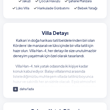
Jakuzi
Çocuk Havuzu
Şahane Manzara
Lüks Villa
Harikulade Günbatımı
Bebek Yatağı
Villa Detayı
Kalkan’ın doğa harikası tatil beldelerinden biri olan
Kördere’de manzaralı ve lüks içinde bir villa tatili için
hazır olun. Villa Han-4, her detayı ile size unutulmaz bir
deneyim yaşatmak için özel olarak tasarlandı.
Villa Han-4, tek yatak odasında iki kişiye kadar
konuk kabul ediyor. Balayı villalarımız arasında
listelediğimiz bu muhteşem villada tatiliniz boyunca
huzur ve sakinlik her an sizinle olacak. Eşsiz atmosferi
ile gören herkesi etkisi altına alan bu villada günleriniz
daha fazla
çok güzel geçecek.
Villa Han-4, korunaklı yüzme havuzu ile
muhafazakar tatil için ideal yapıda. Havuz ve