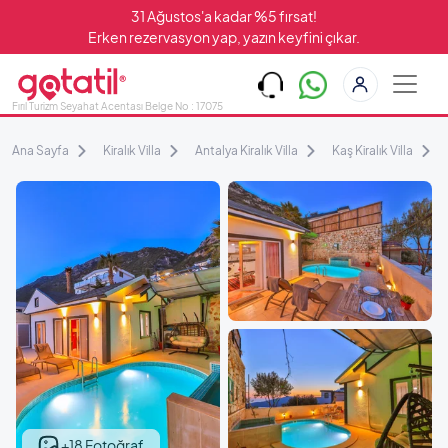
31 Ağustos'a kadar %5 fırsat!
Erken rezervasyon yap, yazın keyfini çıkar.
Fırıl Turizm Seyahat Acentası Belge No : 17075
Ana Sayfa
Kiralık Villa
Antalya Kiralık Villa
Kaş Kiralık Villa
+18 Fotoğraf