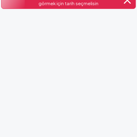
görmek için tarih seçmelisin
Benzer Villalar
Villa Aksu-2
Kalkan / Kördere
2 Kişi
1 Yatak Odası
1 Banyo