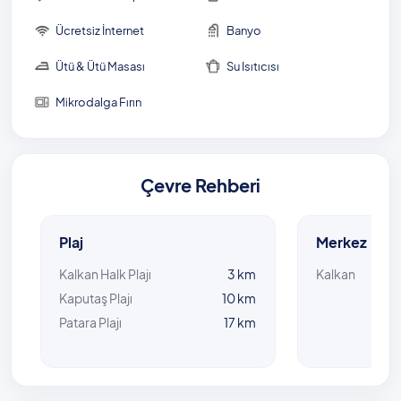
ulaşabilmeniz mümkün. Villadan en yakın kent
merkezi olan Kalkan’a da yine benzer mesafede, 2
Ücretsiz İnternet
Banyo
kilometrede ulaşabilirsiniz. Tatil boyunca her yere
kolayca gidebileceğiniz bu villanızda günleriniz özel
Ütü & Ütü Masası
Su Isıtıcısı
ve keyifli geçecek.
Mikrodalga Fırın
Tatiliniz boyunca tüm ihtiyaçlarınızı temin
edebileceğiniz marketlere yalnızca 100 metrelik
yürüyüşle gidebilirsiniz. Dilerseniz, bir kilometre
uzaklıktaki restoranlarda keyifle yemek yiyebilir ve
Çevre Rehberi
güzel vakit geçirebilirsiniz.
Havuz Bilgisi: 3 m x 5 m 1,50 m + Çocuk Havuzu
Plaj
Merkez
Kalkan Halk Plajı
3 km
Kalkan
Kaputaş Plajı
10 km
Patara Plajı
17 km