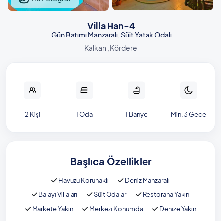
Villa Han-4
Gün Batımı Manzaralı, Süit Yatak Odalı
Kalkan , Kördere
2 Kişi
1 Oda
1 Banyo
Min. 3 Gece
Başlıca Özellikler
Havuzu Korunaklı
Deniz Manzaralı
Balayı Villaları
Süit Odalar
Restorana Yakın
Markete Yakın
Merkezi Konumda
Denize Yakın