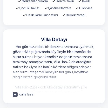
Merkezi Konumda
Denize Yakın
Jakuzi
Çocuk Havuzu
Şahane Manzara
Lüks Villa
Harikulade Günbatımı
Bebek Yatağı
Villa Detayı
Her gün huzur dolu bir deniz manzarasına uyanmak,
gözlerinizi açtığınız anda büyüleyici bir atmosferde
huzur bulmak istiyor, kendinizi doğanın tam ortasına
bırakmayı amaçlıyorsanız, Villa Han-2’de aradığınız
tatil sizi bekliyor. Kalkan’ın Kördere bölgesinde yer
alan bu muhteşem villada yılın her günü, keyifli ve
dingin bir tatil geçirebilirsiniz.
Villa Han-2, pek çok lüks detayla donatılmış, iki
kişiye kadar konuk kabul eden bir villa. Balayı
daha fazla
villalarımız arasında da listelenen Villa Han-2’de
sadece bir yatak odası bulunuyor. Süit olarak
tasarlanan bu yatak odasında evinizin rahatlığını