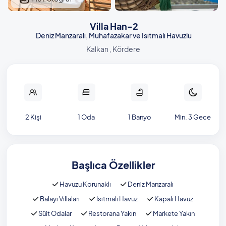
Villa Han-2
Deniz Manzaralı, Muhafazakar ve Isıtmalı Havuzlu
Kalkan , Kördere
2 Kişi
1 Oda
1 Banyo
Min. 3 Gece
Başlıca Özellikler
Havuzu Korunaklı
Deniz Manzaralı
Balayı Villaları
Isıtmalı Havuz
Kapalı Havuz
Süit Odalar
Restorana Yakın
Markete Yakın