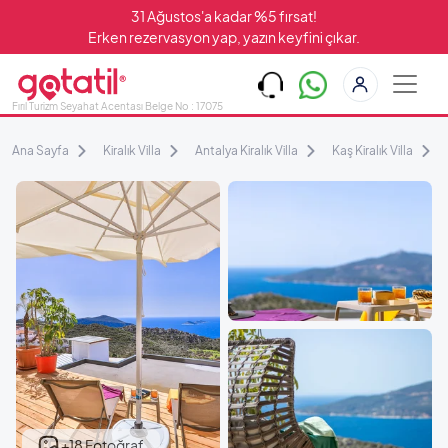
31 Ağustos'a kadar %5 fırsat!
Erken rezervasyon yap, yazın keyfini çıkar.
Fırıl Turizm Seyahat Acentası Belge No : 17075
Ana Sayfa
Kiralık Villa
Antalya Kiralık Villa
Kaş Kiralık Villa
+18 Fotoğraf